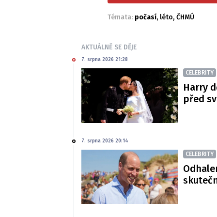
Témata:
počasí
,
léto
,
ČHMÚ
AKTUÁLNĚ SE DĚJE
7. srpna 2026 21:28
CELEBRITY
Harry d
před s
7. srpna 2026 20:14
CELEBRITY
Odhalen
skutečn