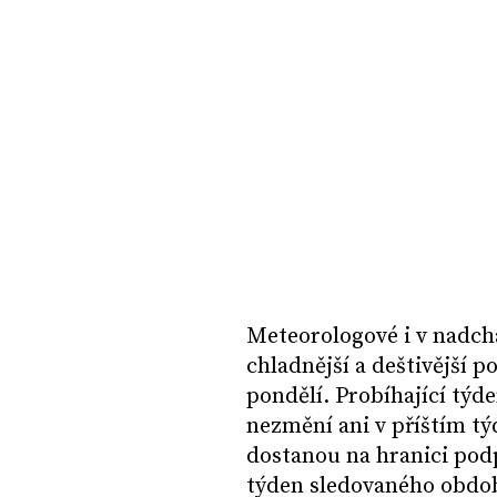
Meteorologové i v nadchá
chladnější a deštivější p
pondělí. Probíhající týd
nezmění ani v příštím tý
dostanou na hranici po
týden sledovaného obdo