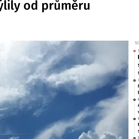
ýlily od průměru
SO