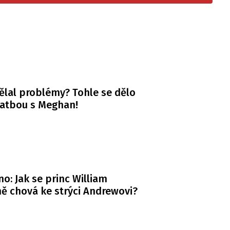
ělal problémy? Tohle se dělo
vatbou s Meghan!
o: Jak se princ William
ě chová ke strýci Andrewovi?