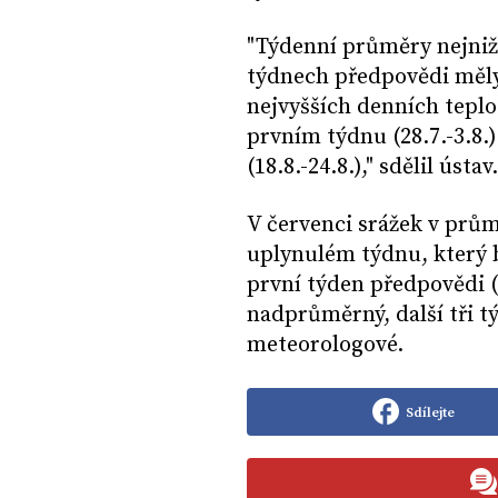
"Týdenní průměry nejnižš
týdnech předpovědi měly
nejvyšších denních teplo
prvním týdnu (28.7.-3.8.
(18.8.-24.8.)," sdělil ústav.
V červenci srážek v prům
uplynulém týdnu, který 
první týden předpovědi (
nadprůměrný, další tři t
meteorologové.
Sdílejte