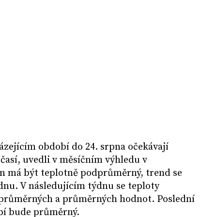
zejícím období do 24. srpna očekávají
očasí, uvedli v měsíčním výhledu v
en má být teplotně podprůměrný, trend se
dnu. V následujícím týdnu se teploty
dprůměrných a průměrných hodnot. Poslední
bí bude průměrný.