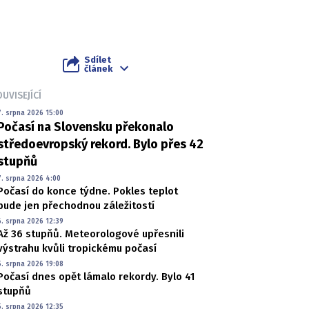
Sdílet
článek
UVISEJÍCÍ
7. srpna 2026 15:00
Počasí na Slovensku překonalo
středoevropský rekord. Bylo přes 42
stupňů
7. srpna 2026 4:00
Počasí do konce týdne. Pokles teplot
bude jen přechodnou záležitostí
6. srpna 2026 12:39
Až 36 stupňů. Meteorologové upřesnili
výstrahu kvůli tropickému počasí
5. srpna 2026 19:08
Počasí dnes opět lámalo rekordy. Bylo 41
stupňů
5. srpna 2026 12:35