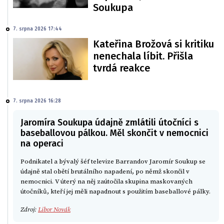
Soukupa
7. srpna 2026 17:44
Kateřina Brožová si kritiku
nenechala líbit. Přišla
tvrdá reakce
7. srpna 2026 16:28
Jaromíra Soukupa údajně zmlátili útočníci s
baseballovou pálkou. Měl skončit v nemocnici
na operaci
Podnikatel a bývalý šéf televize Barrandov Jaromír Soukup se
údajně stal obětí brutálního napadení, po němž skončil v
nemocnici. V úterý na něj zaútočila skupina maskovaných
útočníků, kteří jej měli napadnout s použitím baseballové pálky.
Zdroj:
Libor Novák