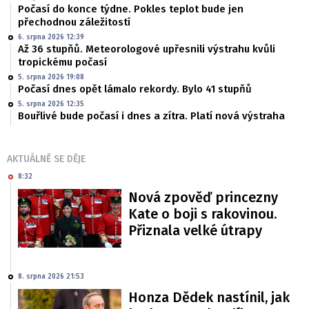
Počasí do konce týdne. Pokles teplot bude jen
přechodnou záležitostí
6. srpna 2026 12:39
Až 36 stupňů. Meteorologové upřesnili výstrahu kvůli
tropickému počasí
5. srpna 2026 19:08
Počasí dnes opět lámalo rekordy. Bylo 41 stupňů
5. srpna 2026 12:35
Bouřlivé bude počasí i dnes a zítra. Platí nová výstraha
AKTUÁLNĚ SE DĚJE
8:32
Nová zpověď princezny
Kate o boji s rakovinou.
Přiznala velké útrapy
8. srpna 2026 21:53
Honza Dědek nastínil, jak