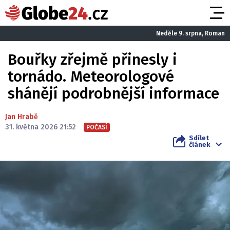
Neděle 9. srpna, Roman
Bouřky zřejmě přinesly i
tornádo. Meteorologové
shánějí podrobnější informace
Jan Hrabě
31. května 2026 21:52
POČASÍ
Sdílet
článek