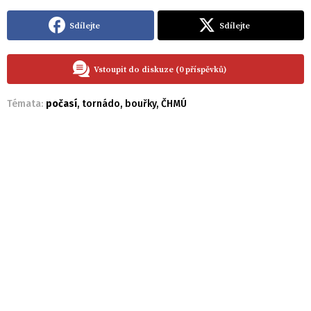
Sdílejte
Sdílejte
Vstoupit do diskuze (0 příspěvků)
Témata:
počasí
,
tornádo
,
bouřky
,
ČHMÚ