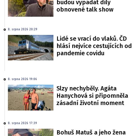
budou vypadat díly
obnovené talk show
8. srpna 2026 20:29
Lidé se vrací do vlaků. ČD
hlásí nejvíce cestujících od
pandemie covidu
8. srpna 2026 19:06
Slzy nechyběly. Agáta
Hanychová si připomněla
zásadní životní moment
8. srpna 2026 17:39
Bohuš Matuš a jeho žena