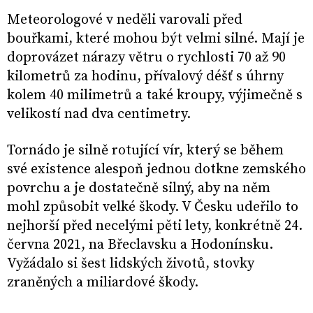
Meteorologové v neděli varovali před
bouřkami, které mohou být velmi silné. Mají je
doprovázet nárazy větru o rychlosti 70 až 90
kilometrů za hodinu, přívalový déšť s úhrny
kolem 40 milimetrů a také kroupy, výjimečně s
velikostí nad dva centimetry.
Tornádo je silně rotující vír, který se během
své existence alespoň jednou dotkne zemského
povrchu a je dostatečně silný, aby na něm
mohl způsobit velké škody. V Česku udeřilo to
nejhorší před necelými pěti lety, konkrétně 24.
června 2021, na Břeclavsku a Hodonínsku.
Vyžádalo si šest lidských životů, stovky
zraněných a miliardové škody.