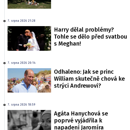
7. srpna 2026 21:28
Harry dělal problémy?
Tohle se dělo před svatbou
s Meghan!
7. srpna 2026 20:14
Odhaleno: Jak se princ
William skutečně chová ke
strýci Andrewovi?
7. srpna 2026 18:59
Agáta Hanychová se
poprvé vyjádřila k
napadení Jaromíra