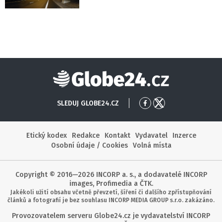
Globe24
SLEDUJ GLOBE24.CZ
Přejít
Přejít
na
na
Facebook
X
Etický kodex
Redakce
Kontakt
Vydavatel
Inzerce
Osobní údaje / Cookies
Volná místa
Copyright © 2016—2026 INCORP a. s., a dodavatelé INCORP
images, Profimedia a ČTK.
Jakékoli užití obsahu včetně převzetí, šíření či dalšího zpřístupňování
článků a fotografií je bez souhlasu INCORP MEDIA GROUP s.r.o. zakázáno.
Provozovatelem serveru Globe24.cz je vydavatelství INCORP