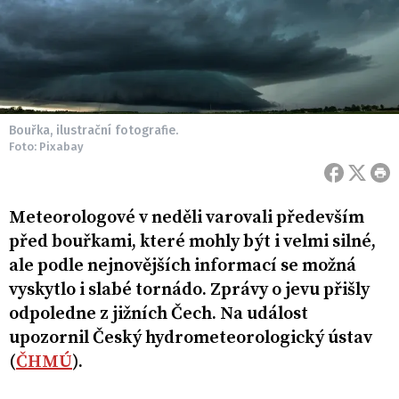
Bouřka, ilustrační fotografie.
Foto: Pixabay
Meteorologové v neděli varovali především
před bouřkami, které mohly být i velmi silné,
ale podle nejnovějších informací se možná
vyskytlo i slabé tornádo. Zprávy o jevu přišly
odpoledne z jižních Čech. Na událost
upozornil Český hydrometeorologický ústav
(
ČHMÚ
).