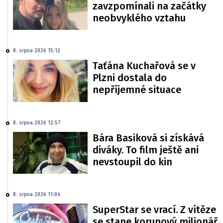
zavzpomínali na začátky
neobvyklého vztahu
8. srpna 2026 15:12
Taťána Kuchařová se v
Plzni dostala do
nepříjemné situace
8. srpna 2026 12:57
Bára Basiková si získává
diváky. To film ještě ani
nevstoupil do kin
8. srpna 2026 11:04
SuperStar se vrací. Z vítěze
se stane korunový milionář