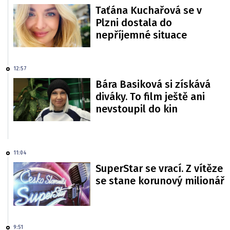
Taťána Kuchařová se v
Plzni dostala do
nepříjemné situace
12:57
Bára Basiková si získává
diváky. To film ještě ani
nevstoupil do kin
11:04
SuperStar se vrací. Z vítěze
se stane korunový milionář
9:51