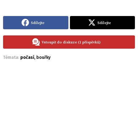
Sdílejte
Sdílejte
Vstoupit do diskuze (1 příspěvků)
Témata:
počasí
,
bouřky