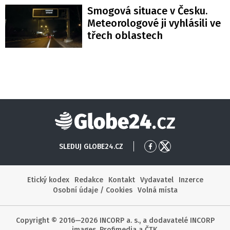
Smogová situace v Česku.
Meteorologové ji vyhlásili ve
třech oblastech
Globe24
SLEDUJ GLOBE24.CZ
Přejít
Přejít
na
na
Facebook
X
Etický kodex
Redakce
Kontakt
Vydavatel
Inzerce
Osobní údaje / Cookies
Volná místa
Copyright © 2016—2026 INCORP a. s., a dodavatelé INCORP
images, Profimedia a ČTK.