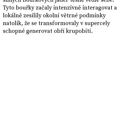
silných bouřkových jader těsně vedle sebe.
Tyto bouřky začaly intenzivně interagovat a
lokálně zesílily okolní větrné podmínky
natolik, že se transformovaly v supercely
schopné generovat obří krupobití.