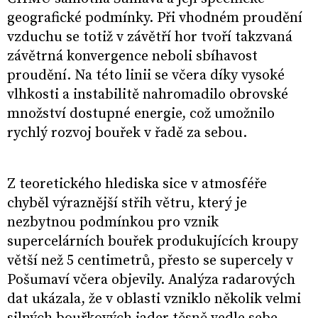
geografické podmínky. Při vhodném proudění
vzduchu se totiž v závětří hor tvoří takzvaná
závětrná konvergence neboli sbíhavost
proudění. Na této linii se včera díky vysoké
vlhkosti a instabilitě nahromadilo obrovské
množství dostupné energie, což umožnilo
rychlý rozvoj bouřek v řadě za sebou.
Z teoretického hlediska sice v atmosféře
chyběl výraznější střih větru, který je
nezbytnou podmínkou pro vznik
supercelárních bouřek produkujících kroupy
větší než 5 centimetrů, přesto se supercely v
Pošumaví včera objevily. Analýza radarových
dat ukázala, že v oblasti vzniklo několik velmi