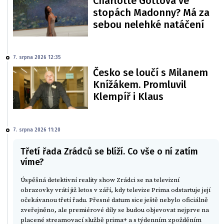
Charlotte Gottová ve
stopách Madonny? Má za
sebou nelehké natáčení
7. srpna 2026 12:35
Česko se loučí s Milanem
Knížákem. Promluvil
Klempíř i Klaus
7. srpna 2026 11:20
Třetí řada Zrádců se blíží. Co vše o ní zatím
víme?
Úspěšná detektivní reality show Zrádci se na televizní
obrazovky vrátí již letos v září, kdy televize Prima odstartuje její
očekávanou třetí řadu. Přesné datum sice ještě nebylo oficiálně
zveřejněno, ale premiérové díly se budou objevovat nejprve na
placené streamovací službě prima+ a s týdenním zpožděním