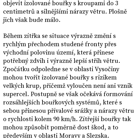
objevit izolované bouřky s kroupami do 3
centimetrů a silnějšími nárazy větru. Plošně
jich však bude málo.
Během zítřka se situace výrazně změní s
rychlým přechodem studené fronty přes
východní polovinu území, která přinese
potřebný zdvih i výrazně lepší střih větru.
Zpočátku odpoledne se v oblasti Vysočiny
mohou tvořit izolované bouřky s rizikem
velkých krup, přičemž vyloučen není ani vznik
supercel. Postupně se však očekává formování
rozsáhlejších bouřkových systémů, které s
sebou přinesou přívalové srážky a nárazy větru
o rychlosti kolem 90 km/h. Zítřejší bouřky tak
mohou způsobit poměrně dost škod, a to
především v oblasti Moravy a Slezska.