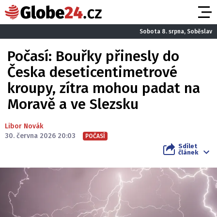
Sobota 8. srpna, Soběslav
Počasí: Bouřky přinesly do
Česka deseticentimetrové
kroupy, zítra mohou padat na
Moravě a ve Slezsku
Libor Novák
30. června 2026 20:03
POČASÍ
Sdílet
článek