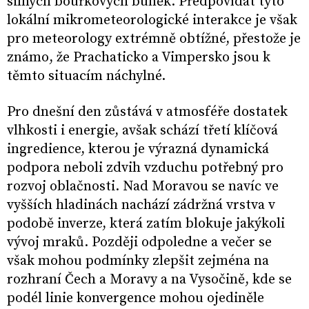
silných bouřkových buněk. Předpovídat tyto
lokální mikrometeorologické interakce je však
pro meteorology extrémně obtížné, přestože je
známo, že Prachaticko a Vimpersko jsou k
těmto situacím náchylné.
Pro dnešní den zůstává v atmosféře dostatek
vlhkosti i energie, avšak schází třetí klíčová
ingredience, kterou je výrazná dynamická
podpora neboli zdvih vzduchu potřebný pro
rozvoj oblačnosti. Nad Moravou se navíc ve
vyšších hladinách nachází zádržná vrstva v
podobě inverze, která zatím blokuje jakýkoli
vývoj mraků. Později odpoledne a večer se
však mohou podmínky zlepšit zejména na
rozhraní Čech a Moravy a na Vysočině, kde se
podél linie konvergence mohou ojediněle