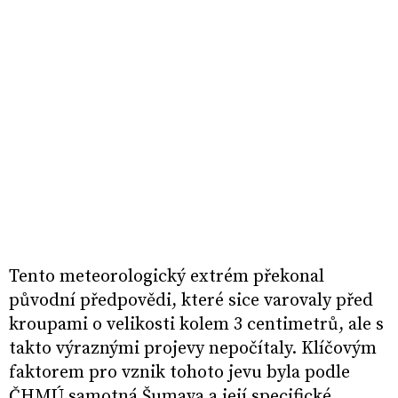
Tento meteorologický extrém překonal
původní předpovědi, které sice varovaly před
kroupami o velikosti kolem 3 centimetrů, ale s
takto výraznými projevy nepočítaly. Klíčovým
faktorem pro vznik tohoto jevu byla podle
ČHMÚ samotná Šumava a její specifické