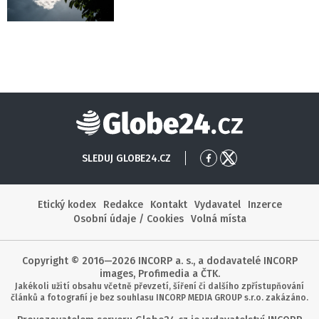
Globe24
SLEDUJ GLOBE24.CZ
Přejít
Přejít
na
na
Facebook
X
Etický kodex
Redakce
Kontakt
Vydavatel
Inzerce
Osobní údaje / Cookies
Volná místa
Copyright © 2016—2026 INCORP a. s., a dodavatelé INCORP
images, Profimedia a ČTK.
Jakékoli užití obsahu včetně převzetí, šíření či dalšího zpřístupňování
článků a fotografií je bez souhlasu INCORP MEDIA GROUP s.r.o. zakázáno.