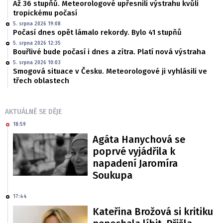
Až 36 stupňů. Meteorologové upřesnili výstrahu kvůli
tropickému počasí
5. srpna 2026 19:08
Počasí dnes opět lámalo rekordy. Bylo 41 stupňů
5. srpna 2026 12:35
Bouřlivé bude počasí i dnes a zítra. Platí nová výstraha
5. srpna 2026 10:03
Smogová situace v Česku. Meteorologové ji vyhlásili ve
třech oblastech
AKTUÁLNĚ SE DĚJE
18:59
Agáta Hanychová se
poprvé vyjádřila k
napadení Jaromíra
Soukupa
17:44
Kateřina Brožová si kritiku