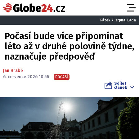
Pátek 7. srpna, Lada
Počasí bude více připomínat
léto až v druhé polovině týdne,
naznačuje předpověď
Jan Hrabě
6. července 2026 10:56
POČASÍ
Sdílet
článek