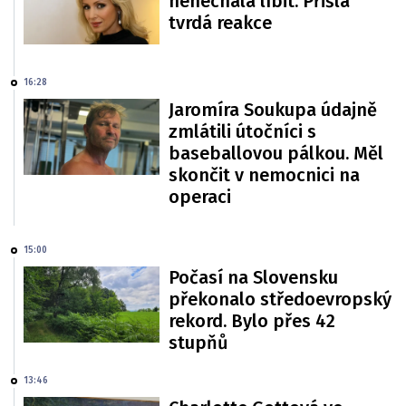
nenechala líbit. Přišla
tvrdá reakce
16:28
Jaromíra Soukupa údajně
zmlátili útočníci s
baseballovou pálkou. Měl
skončit v nemocnici na
operaci
15:00
Počasí na Slovensku
překonalo středoevropský
rekord. Bylo přes 42
stupňů
13:46