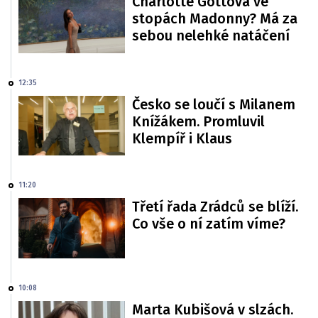
Charlotte Gottová ve
stopách Madonny? Má za
sebou nelehké natáčení
12:35
Česko se loučí s Milanem
Knížákem. Promluvil
Klempíř i Klaus
11:20
Třetí řada Zrádců se blíží.
Co vše o ní zatím víme?
10:08
Marta Kubišová v slzách.