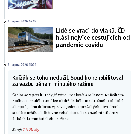
6. srpna 2026 16:15
Lidé se vrací do vlaků. ČD
hlásí nejvíce cestujících od
pandemie covidu
6. srpna 2026 15:01
Knížák se toho nedožil. Soud ho rehabilitoval
za vazbu během minulého režimu
Česko se v pátek - tedy již zítra - rozloučí s Milanem Knížákem.
Rodina zesnulého umělce obdržela během náročného období
alespoň jednu dobrou zprávu. Jeden z pražských obvodních
soudů Knížáka definitivně rehabilitoval za vazební stíhání v
dobách komunistického režimu.
Zdroj:
Jiří Hrubý