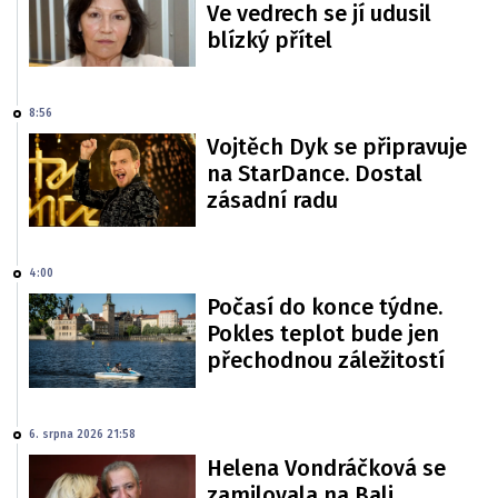
Ve vedrech se jí udusil
blízký přítel
8:56
Vojtěch Dyk se připravuje
na StarDance. Dostal
zásadní radu
4:00
Počasí do konce týdne.
Pokles teplot bude jen
přechodnou záležitostí
6. srpna 2026 21:58
Helena Vondráčková se
zamilovala na Bali