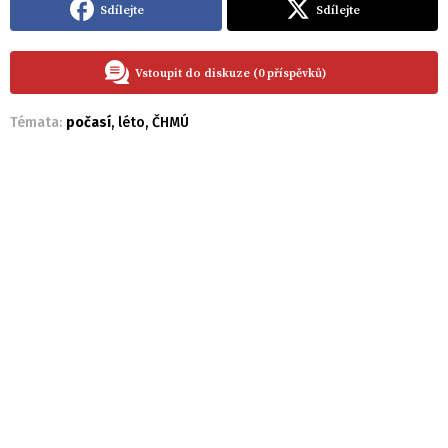
Sdílejte
Sdílejte
Vstoupit do diskuze (0 příspěvků)
Témata:
počasí
,
léto
,
ČHMÚ