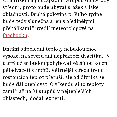
Atlantikem a jihozápadní Evropou do Evropy
střední, proto bude ubývat srážek a také
oblačnosti. Druhá polovina příštího týdne
bude tedy slunečná a jen s ojedinělými
přeháňkami," uvedli meteorologové na
facebooku
.
Dnešní odpolední teploty nebudou moc
vysoké, na severu ani nepřekročí dvacítku. "V
úterý už se budou pohybovat většinou kolem
pětadvaceti stupňů. Větrnější středa trend
rostoucích teplot přeruší, ale od čtvrtka se
bude dál oteplovat. O víkendu si to teploty
zamíří až na 31 stupňů v nejteplejších
oblastech," dodali experti.