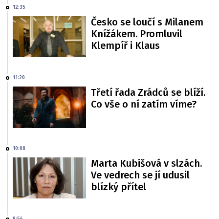
12:35
Česko se loučí s Milanem
Knížákem. Promluvil
Klempíř i Klaus
11:20
Třetí řada Zrádců se blíží.
Co vše o ní zatím víme?
10:08
Marta Kubišová v slzách.
Ve vedrech se jí udusil
blízký přítel
8:56