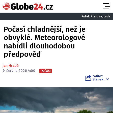
Pátek 7. srpna, Lada
Počasí chladnější, než je
obvyklé. Meteorologové
nabídli dlouhodobou
předpověď
Jan Hrabě
9. června 2026 4:00
POČASÍ
Sdílet
článek