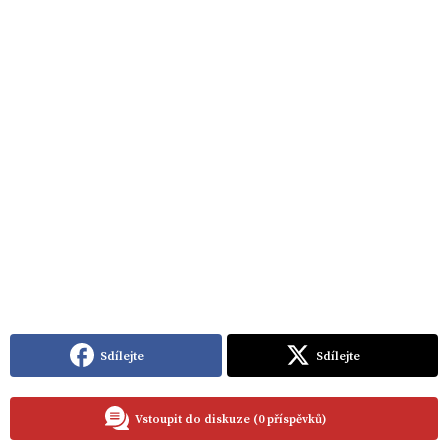
Sdílejte
Sdílejte
Vstoupit do diskuze (0 příspěvků)