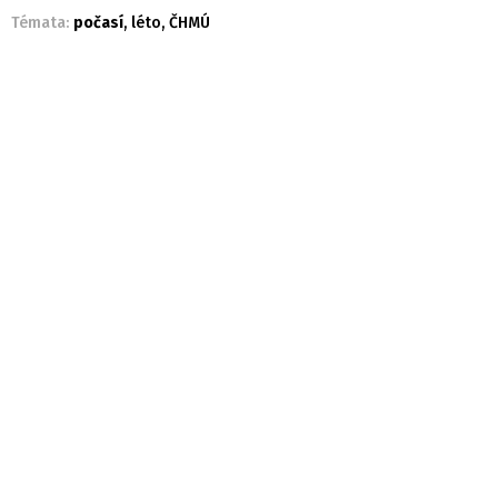
Témata:
počasí
,
léto
,
ČHMÚ