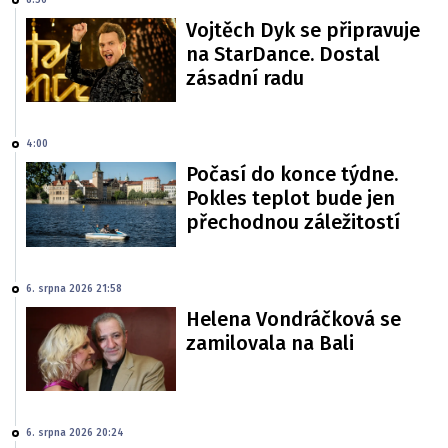
Vojtěch Dyk se připravuje
na StarDance. Dostal
zásadní radu
4:00
Počasí do konce týdne.
Pokles teplot bude jen
přechodnou záležitostí
6. srpna 2026 21:58
Helena Vondráčková se
zamilovala na Bali
6. srpna 2026 20:24