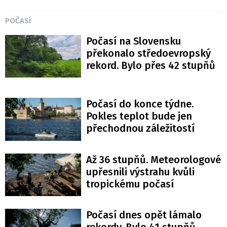
POČASÍ
Počasí na Slovensku
překonalo středoevropský
rekord. Bylo přes 42 stupňů
Počasí do konce týdne.
Pokles teplot bude jen
přechodnou záležitostí
Až 36 stupňů. Meteorologové
upřesnili výstrahu kvůli
tropickému počasí
Počasí dnes opět lámalo
rekordy. Bylo 41 stupňů