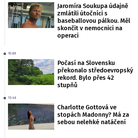
Jaromíra Soukupa údajně
zmlátili útočníci s
baseballovou pálkou. Měl
skončit v nemocnici na
operaci
15:00
Počasí na Slovensku
překonalo středoevropský
rekord. Bylo přes 42
stupňů
13:46
Charlotte Gottová ve
stopách Madonny? Má za
sebou nelehké natáčení