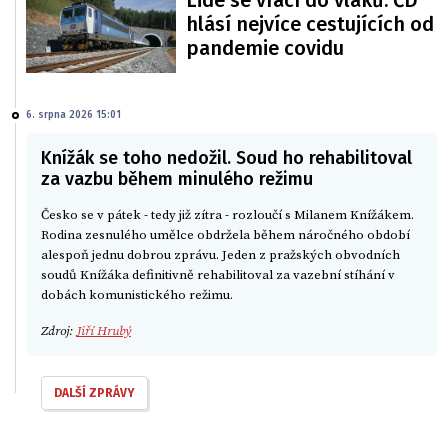
Lidé se vrací do vlaků. ČD
hlásí nejvíce cestujících od
pandemie covidu
6. srpna 2026 15:01
Knížák se toho nedožil. Soud ho rehabilitoval
za vazbu během minulého režimu
Česko se v pátek - tedy již zítra - rozloučí s Milanem Knížákem.
Rodina zesnulého umělce obdržela během náročného období
alespoň jednu dobrou zprávu. Jeden z pražských obvodních
soudů Knížáka definitivně rehabilitoval za vazební stíhání v
dobách komunistického režimu.
Zdroj:
Jiří Hrubý
DALŠÍ ZPRÁVY