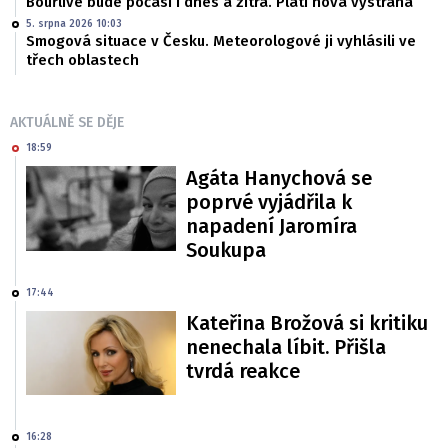
Bouřlivé bude počasí i dnes a zítra. Platí nová výstraha
5. srpna 2026 10:03
Smogová situace v Česku. Meteorologové ji vyhlásili ve
třech oblastech
AKTUÁLNĚ SE DĚJE
18:59
Agáta Hanychová se
poprvé vyjádřila k
napadení Jaromíra
Soukupa
17:44
Kateřina Brožová si kritiku
nenechala líbit. Přišla
tvrdá reakce
16:28