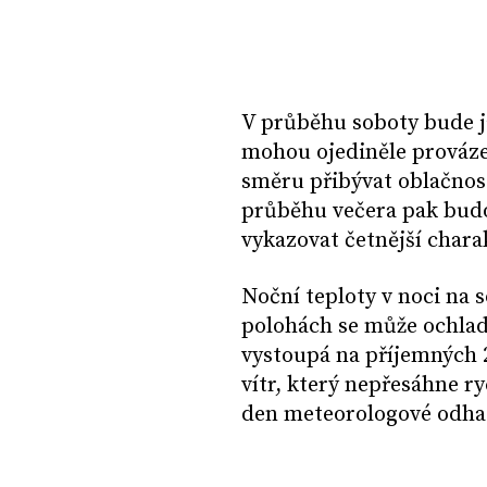
V průběhu soboty bude j
mohou ojediněle prováz
směru přibývat oblačnost
průběhu večera pak budo
vykazovat četnější chara
Noční teploty v noci na s
polohách se může ochladi
vystoupá na příjemných 2
vítr, který nepřesáhne r
den meteorologové odhad