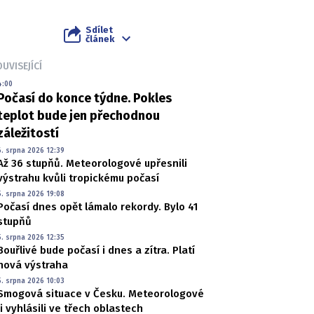
Sdílet
článek
UVISEJÍCÍ
4:00
Počasí do konce týdne. Pokles
teplot bude jen přechodnou
záležitostí
6. srpna 2026 12:39
Až 36 stupňů. Meteorologové upřesnili
výstrahu kvůli tropickému počasí
5. srpna 2026 19:08
Počasí dnes opět lámalo rekordy. Bylo 41
stupňů
5. srpna 2026 12:35
Bouřlivé bude počasí i dnes a zítra. Platí
nová výstraha
5. srpna 2026 10:03
Smogová situace v Česku. Meteorologové
ji vyhlásili ve třech oblastech