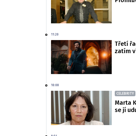
Promluv
11:20
Třetí řa
zatím 
10:08
CELEBRITY
Marta K
se jí ud