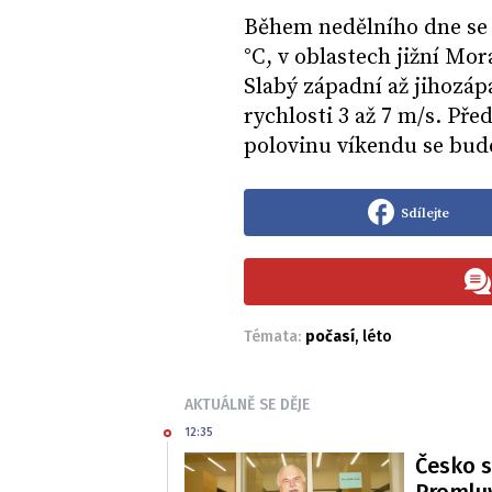
Během nedělního dne se n
°C, v oblastech jižní Mo
Slabý západní až jihozáp
rychlosti 3 až 7 m/s. Př
polovinu víkendu se bud
Sdílejte
Témata:
počasí
,
léto
AKTUÁLNĚ SE DĚJE
12:35
Česko s