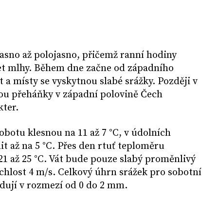
asno až polojasno, přičemž ranní hodiny
et mlhy. Během dne začne od západního
 a místy se vyskytnou slabé srážky. Později v
u přeháňky v západní polovině Čech
kter.
obotu klesnou na 11 až 7 °C, v údolních
t až na 5 °C. Přes den rtuť teploměru
1 až 25 °C. Vát bude pouze slabý proměnlivý
ychlost 4 m/s. Celkový úhrn srážek pro sobotní
ují v rozmezí od 0 do 2 mm.