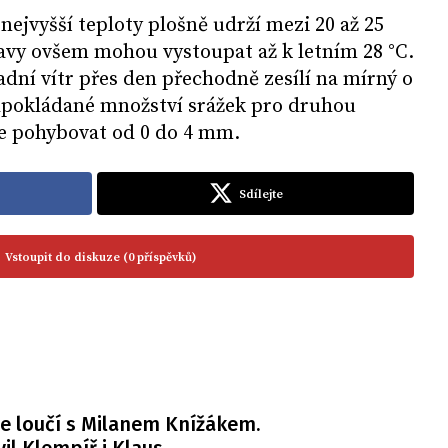
ejvyšší teploty plošně udrží mezi 20 až 25
ravy ovšem mohou vystoupat až k letním 28 °C.
adní vítr přes den přechodně zesílí na mírný o
edpokládané množství srážek pro druhou
e pohybovat od 0 do 4 mm.
Sdílejte
Vstoupit do diskuze (0 příspěvků)
e loučí s Milanem Knížákem.