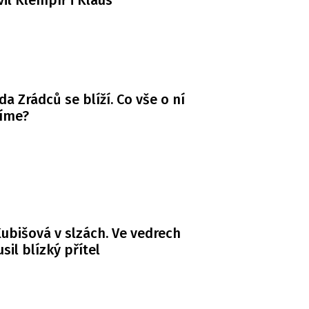
il Klempíř i Klaus
da Zrádců se blíží. Co vše o ní
víme?
ubišová v slzách. Ve vedrech
usil blízký přítel