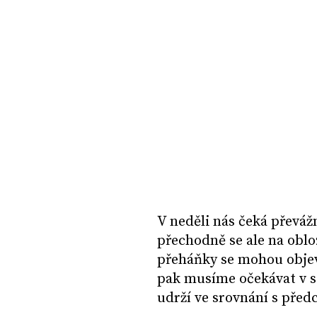
V neděli nás čeká převáž
přechodně se ale na oblo
přeháňky se mohou objevi
pak musíme očekávat v s
udrží ve srovnání s předc