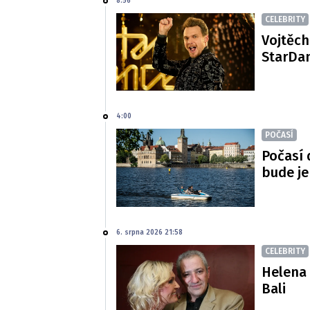
8:56
CELEBRITY
Vojtěch
StarDan
4:00
POČASÍ
Počasí 
bude je
6. srpna 2026 21:58
CELEBRITY
Helena 
Bali