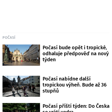
POČASÍ
Počasí bude opět i tropické,
odhaluje předpověď na nový
týden
Počasí nabídne další
tropickou výheň. Bude až 36
stupňů
Počasí příští týden: Do Česka
se vrátí vedra