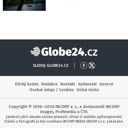
Globe24
SLEDUJ GLOBE24.CZ
Přejít
Přejít
na
na
Facebook
X
Etický kodex
Redakce
Kontakt
Vydavatel
Inzerce
Osobní údaje / Cookies
Volná místa
Copyright © 2016—2026 INCORP a. s., a dodavatelé INCORP
images, Profimedia a ČTK.
Jakékoli užití obsahu včetně převzetí, šíření či dalšího zpřístupňování
článků a fotografií je bez souhlasu INCORP MEDIA GROUP s.r.o. zakázáno.