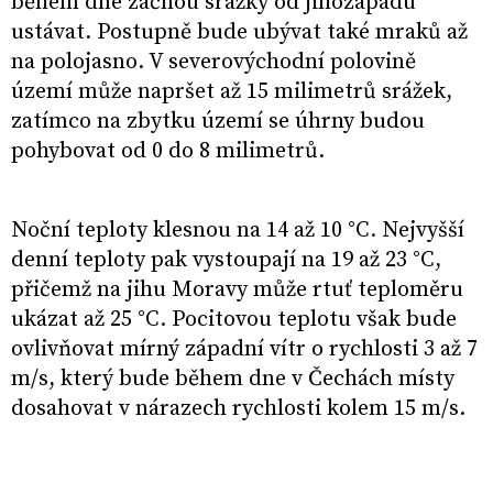
během dne začnou srážky od jihozápadu
ustávat. Postupně bude ubývat také mraků až
na polojasno. V severovýchodní polovině
území může napršet až 15 milimetrů srážek,
zatímco na zbytku území se úhrny budou
pohybovat od 0 do 8 milimetrů.
Noční teploty klesnou na 14 až 10 °C. Nejvyšší
denní teploty pak vystoupají na 19 až 23 °C,
přičemž na jihu Moravy může rtuť teploměru
ukázat až 25 °C. Pocitovou teplotu však bude
ovlivňovat mírný západní vítr o rychlosti 3 až 7
m/s, který bude během dne v Čechách místy
dosahovat v nárazech rychlosti kolem 15 m/s.