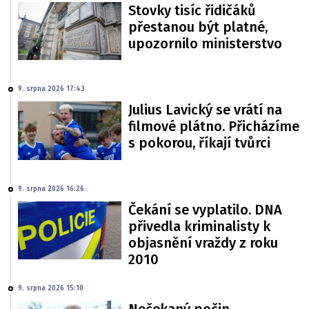
Stovky tisíc řidičáků
přestanou být platné,
upozornilo ministerstvo
9. srpna 2026 17:43
Julius Lavický se vrátí na
filmové plátno. Přicházíme
s pokorou, říkají tvůrci
9. srpna 2026 16:26
Čekání se vyplatilo. DNA
přivedla kriminalisty k
objasnění vraždy z roku
2010
9. srpna 2026 15:10