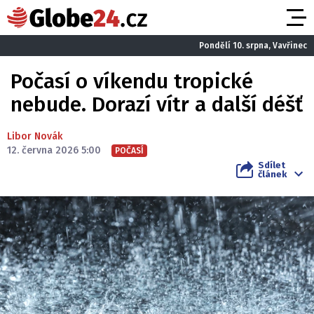
Pondělí 10. srpna, Vavřinec
Počasí o víkendu tropické
nebude. Dorazí vítr a další déšť
Libor Novák
12. června 2026 5:00
POČASÍ
Sdílet
článek