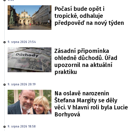
Počasí bude opět i
tropické, odhaluje
předpověď na nový týden
9. srpna 2026 21:54
Zásadní připomínka
ohledně důchodů. Úřad
upozornil na aktuální
praktiku
9. srpna 2026 20:19
Na oslavě narozenin
Štefana Margity se děly
věci. V hlavní roli byla Lucie
Borhyová
9. srpna 2026 18:58