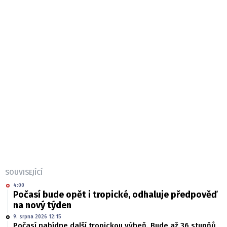
SOUVISEJÍCÍ
4:00
Počasí bude opět i tropické, odhaluje předpověď
na nový týden
9. srpna 2026 12:15
Počasí nabídne další tropickou výheň. Bude až 36 stupňů