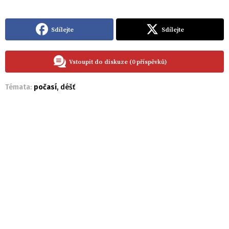
Sdílejte
Sdílejte
Vstoupit do diskuze (0 příspěvků)
Témata:
počasí
,
déšť