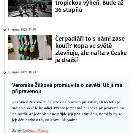
tropickou výheň. Bude až
36 stupňů
9. srpna 2026 11:09
Čerpadláři to s námi zase
koulí? Ropa ve světě
zlevňuje, ale nafta v Česku
je dražší
9. srpna 2026 10:21
Veronika Žilková promluvila o závěti. Už ji má
připravenou
Veronice Žilkové bude letos na podzim půlkulatých 65 let a je
stále ve skvělé kondici. Přesto je známá herečka připravena na
nejhorší. Až jednoho dne přijde její poslední den, neměly by se
její děti hádat o to, co komu připadne.
Zdroj:
Ludmila Plachá