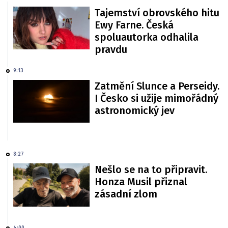
Tajemství obrovského hitu
Ewy Farne. Česká
spoluautorka odhalila
pravdu
9:13
Zatmění Slunce a Perseidy.
I Česko si užije mimořádný
astronomický jev
8:27
Nešlo se na to připravit.
Honza Musil přiznal
zásadní zlom
4:00