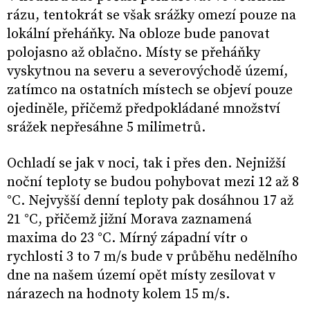
rázu, tentokrát se však srážky omezí pouze na
lokální přeháňky. Na obloze bude panovat
polojasno až oblačno. Místy se přeháňky
vyskytnou na severu a severovýchodě území,
zatímco na ostatních místech se objeví pouze
ojediněle, přičemž předpokládané množství
srážek nepřesáhne 5 milimetrů.
Ochladí se jak v noci, tak i přes den. Nejnižší
noční teploty se budou pohybovat mezi 12 až 8
°C. Nejvyšší denní teploty pak dosáhnou 17 až
21 °C, přičemž jižní Morava zaznamená
maxima do 23 °C. Mírný západní vítr o
rychlosti 3 to 7 m/s bude v průběhu nedělního
dne na našem území opět místy zesilovat v
nárazech na hodnoty kolem 15 m/s.