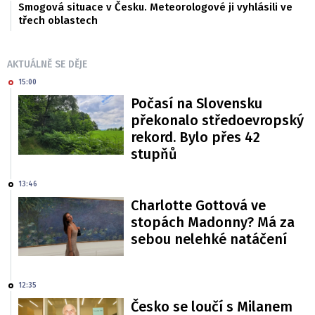
Smogová situace v Česku. Meteorologové ji vyhlásili ve
třech oblastech
AKTUÁLNĚ SE DĚJE
15:00
Počasí na Slovensku
překonalo středoevropský
rekord. Bylo přes 42
stupňů
13:46
Charlotte Gottová ve
stopách Madonny? Má za
sebou nelehké natáčení
12:35
Česko se loučí s Milanem