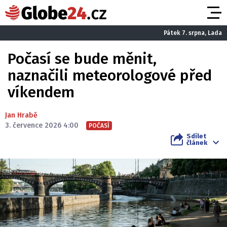
Pátek 7. srpna, Lada
Počasí se bude měnit,
naznačili meteorologové před
víkendem
Jan Hrabě
3. července 2026 4:00
POČASÍ
Sdílet
článek