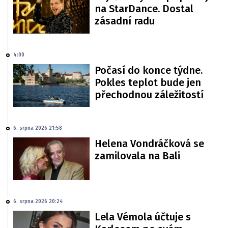
na StarDance. Dostal
zásadní radu
4:00
Počasí do konce týdne.
Pokles teplot bude jen
přechodnou záležitostí
6. srpna 2026 21:58
Helena Vondráčková se
zamilovala na Bali
6. srpna 2026 20:24
Lela Vémola účtuje s