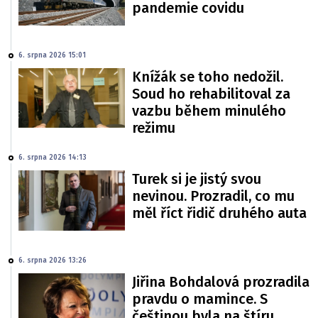
pandemie covidu
6. srpna 2026 15:01
Knížák se toho nedožil.
Soud ho rehabilitoval za
vazbu během minulého
režimu
6. srpna 2026 14:13
Turek si je jistý svou
nevinou. Prozradil, co mu
měl říct řidič druhého auta
6. srpna 2026 13:26
Jiřina Bohdalová prozradila
pravdu o mamince. S
češtinou byla na štíru