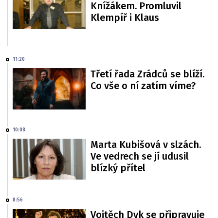
Knížákem. Promluvil
Klempíř i Klaus
11:20
Třetí řada Zrádců se blíží.
Co vše o ní zatím víme?
10:08
Marta Kubišová v slzách.
Ve vedrech se jí udusil
blízký přítel
8:56
Vojtěch Dyk se připravuje