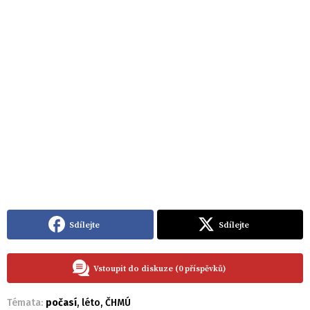
Sdílejte
Sdílejte
Vstoupit do diskuze (0 příspěvků)
Témata:
počasí
,
léto
,
ČHMÚ