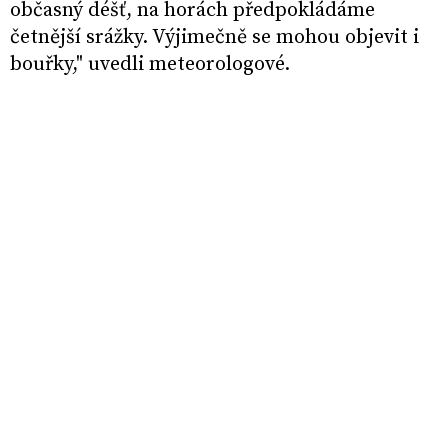
občasný déšť, na horách předpokládáme
četnější srážky. Výjimečně se mohou objevit i
bouřky," uvedli meteorologové.