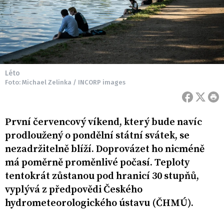
Léto
Foto: Michael Zelinka / INCORP images
První červencový víkend, který bude navíc
prodloužený o pondělní státní svátek, se
nezadržitelně blíží. Doprovázet ho nicméně
má poměrně proměnlivé počasí. Teploty
tentokrát zůstanou pod hranicí 30 stupňů,
vyplývá z předpovědi Českého
hydrometeorologického ústavu (ČHMÚ).