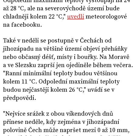
Odpolední maximální teploty vystoupají na 24
až 28 °C, ale na severovýchodě území bude
chladněji kolem 22 °C,"
uvedli
meteorologové
na facebooku.
Také v neděli se postupně v Čechách od
jihozápadu na většině území objeví přeháňky
nebo občasný déšť, místy i bouřky. Na Moravě
a ve Slezsku zaprší jen ojediněle během večera.
"Ranní minimální teploty budou většinou
kolem 11 °C. Odpolední maximální teploty
budou nejčastěji kolem 26 °C," uvádí se v
předpovědi.
"Nejvíce srážek z obou víkendových dnů
přinese neděle, kdy zejména v jihozápadní
polovině Čech může napršet mezi 0 až 10 mm,