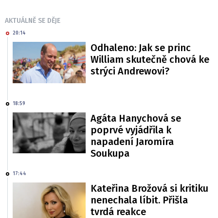
AKTUÁLNĚ SE DĚJE
20:14
Odhaleno: Jak se princ
William skutečně chová ke
strýci Andrewovi?
18:59
Agáta Hanychová se
poprvé vyjádřila k
napadení Jaromíra
Soukupa
17:44
Kateřina Brožová si kritiku
nenechala líbit. Přišla
tvrdá reakce