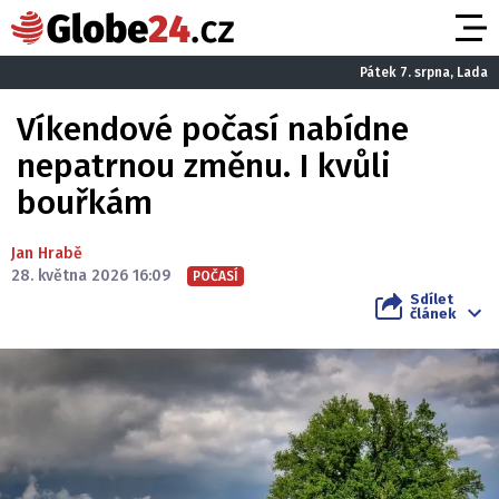
Pátek 7. srpna, Lada
Víkendové počasí nabídne
nepatrnou změnu. I kvůli
bouřkám
Jan Hrabě
28. května 2026 16:09
POČASÍ
Sdílet
článek