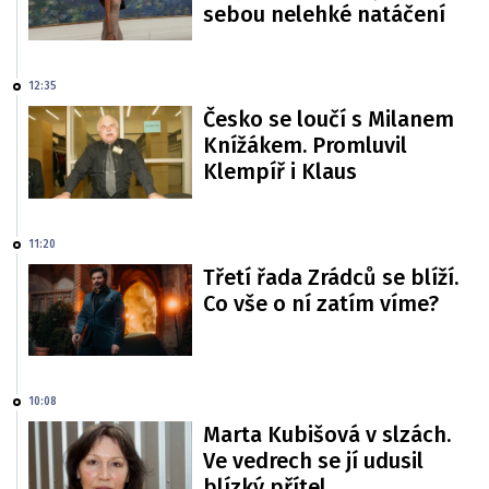
sebou nelehké natáčení
12:35
Česko se loučí s Milanem
Knížákem. Promluvil
Klempíř i Klaus
11:20
Třetí řada Zrádců se blíží.
Co vše o ní zatím víme?
10:08
Marta Kubišová v slzách.
Ve vedrech se jí udusil
blízký přítel