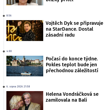
8:56
Vojtěch Dyk se připravuje
na StarDance. Dostal
zásadní radu
4:00
Počasí do konce týdne.
Pokles teplot bude jen
přechodnou záležitostí
6. srpna 2026 21:58
Helena Vondráčková se
zamilovala na Bali