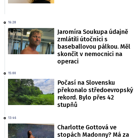
16:28
Jaromíra Soukupa údajně
zmlátili útočníci s
baseballovou pálkou. Měl
skončit v nemocnici na
operaci
15:00
Počasí na Slovensku
překonalo středoevropský
rekord. Bylo přes 42
stupňů
13:46
Charlotte Gottová ve
stopách Madonny? Má za