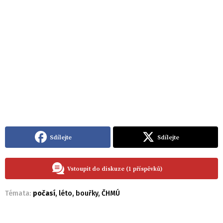
Sdílejte
Sdílejte
Vstoupit do diskuze (1 příspěvků)
Témata:
počasí
,
léto
,
bouřky
,
ČHMÚ