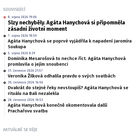
SOUVISEJÍCÍ
8. srpna 2026 19:06
Slzy nechyběly. Agáta Hanychová si připomněla
zásadní životní moment
7. srpna 2026 18:59
Agáta Hanychová se poprvé vyjádřila k napadení Jaromíra
Soukupa
5. srpna 2026 8:29
Dominika Mesarošová to nechce říct. Agáta Hanychová
promluvila o jejím snoubenci
31. července 2026 21:57
Veronika Žilková odhalila pravdu o svých svatbách
30. července 2026 16:56
Dvakrát do stejné řeky nevstoupíš? Agáta Hanychová se
rituálu na Bali nezalekla
28. července 2026 10:53
Agáta Hanychová konečně okomentovala další
Prachařovu svatbu
AKTUÁLNĚ SE DĚJE