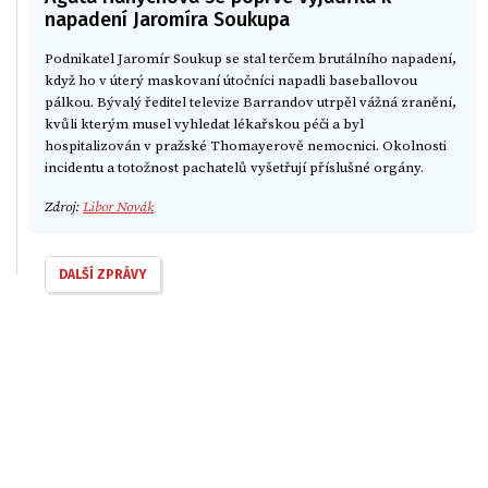
napadení Jaromíra Soukupa
Podnikatel Jaromír Soukup se stal terčem brutálního napadení,
když ho v úterý maskovaní útočníci napadli baseballovou
pálkou. Bývalý ředitel televize Barrandov utrpěl vážná zranění,
kvůli kterým musel vyhledat lékařskou péči a byl
hospitalizován v pražské Thomayerově nemocnici. Okolnosti
incidentu a totožnost pachatelů vyšetřují příslušné orgány.
Zdroj:
Libor Novák
DALŠÍ ZPRÁVY