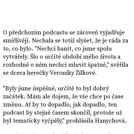
O předchozím podcastu se zároveň vyjadřuje
smířlivěji. Nechala se totiž slyšet, že je ráda za
to, co bylo. "Nechci hanit, co jsme spolu
vytvářely. Šlo o určité období mého života a
rozhodně o něm nechci mluvit špatně," svěřila
se dcera herečky Veroniky Žilkové.
"Byly jsme úspěšné, určitě to byl dobrý
začátek. Mám ale dojem, že vše chce po čase
změnu. Ať by to dopadlo, jak dopadlo, ten
podcast by stejně časem skončil, protože už
byl tematicky vyčpělý," prohlásila Hanychová.