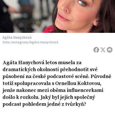
Agáta Hanychová
Foto: Instagram/Agáta Hanychová
Agáta Hanychová letos musela za
dramatických okolností přehodnotit své
působení na české podcastové scéně. Původně
totiž spolupracovala s Ornellou Koktovou,
jenže nakonec mezi oběma influencerkami
došlo k rozkolu. Jaký byl jejich společný
podcast pohledem jedné z tvůrkyň?