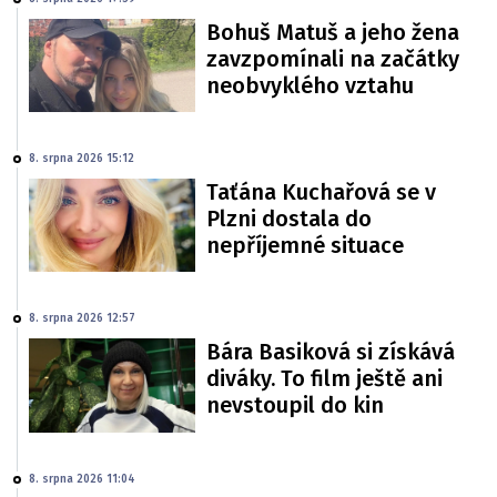
Bohuš Matuš a jeho žena
zavzpomínali na začátky
neobvyklého vztahu
8. srpna 2026 15:12
Taťána Kuchařová se v
Plzni dostala do
nepříjemné situace
8. srpna 2026 12:57
Bára Basiková si získává
diváky. To film ještě ani
nevstoupil do kin
8. srpna 2026 11:04