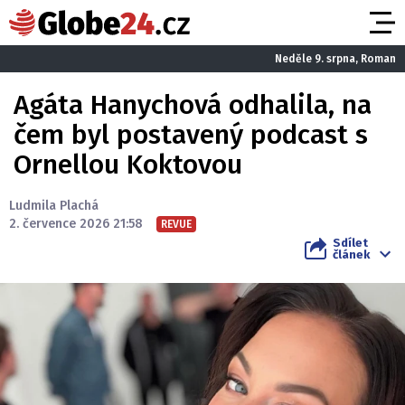
Neděle 9. srpna, Roman
Agáta Hanychová odhalila, na
čem byl postavený podcast s
Ornellou Koktovou
Ludmila Plachá
2. července 2026 21:58
REVUE
Sdílet
článek