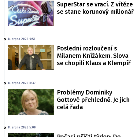
SuperStar se vrací. Z vítěze
se stane korunový milionář
8. srpna 2026 9:51
Poslední rozloučení s
Milanem Knížákem. Slova
se chopili Klaus a Klempíř
8. srpna 2026 8:37
Problémy Dominiky
Gottové přehledně. Je jich
celá řada
8. srpna 2026 5:00
Počasí příští týden: Do