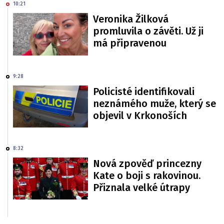
10:21
Veronika Žilková
promluvila o závěti. Už ji
má připravenou
9:28
Policisté identifikovali
neznámého muže, který se
objevil v Krkonoších
8:32
Nová zpověď princezny
Kate o boji s rakovinou.
Přiznala velké útrapy