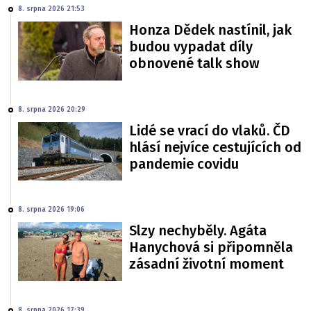
8. srpna 2026 21:53
Honza Dědek nastínil, jak
budou vypadat díly
obnovené talk show
8. srpna 2026 20:29
Lidé se vrací do vlaků. ČD
hlásí nejvíce cestujících od
pandemie covidu
8. srpna 2026 19:06
Slzy nechyběly. Agáta
Hanychová si připomněla
zásadní životní moment
8. srpna 2026 17:39