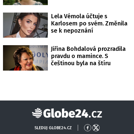
Lela Vémola účtuje s
Karlosem po svém. Změnila
se k nepoznání
Jiřina Bohdalová prozradila
pravdu o mamince. S
češtinou byla na štíru
Globe24
SLEDUJ GLOBE24.CZ
Přejít
Přejít