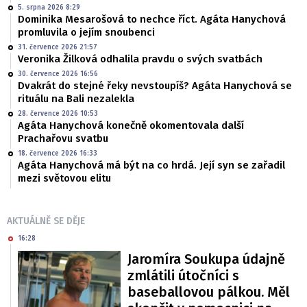
5. srpna 2026 8:29
Dominika Mesarošová to nechce říct. Agáta Hanychová
promluvila o jejím snoubenci
31. července 2026 21:57
Veronika Žilková odhalila pravdu o svých svatbách
30. července 2026 16:56
Dvakrát do stejné řeky nevstoupíš? Agáta Hanychová se
rituálu na Bali nezalekla
28. července 2026 10:53
Agáta Hanychová konečně okomentovala další
Prachařovu svatbu
18. července 2026 16:33
Agáta Hanychová má být na co hrdá. Její syn se zařadil
mezi světovou elitu
AKTUÁLNĚ SE DĚJE
16:28
Jaromíra Soukupa údajně
zmlátili útočníci s
baseballovou pálkou. Měl