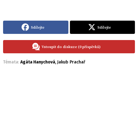
Sdílejte
Sdílejte
Vstoupit do diskuze (0 příspěvků)
Témata:
Agáta Hanychová
,
Jakub Prachař