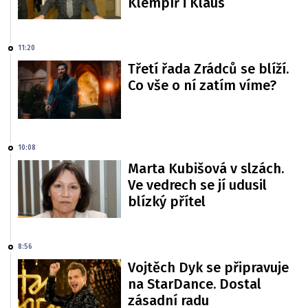
Klempíř i Klaus
11:20
Třetí řada Zrádců se blíží.
Co vše o ní zatím víme?
10:08
Marta Kubišová v slzách.
Ve vedrech se jí udusil
blízký přítel
8:56
Vojtěch Dyk se připravuje
na StarDance. Dostal
zásadní radu