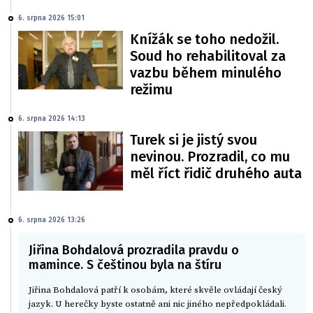
6. srpna 2026 15:01
Knížák se toho nedožil.
Soud ho rehabilitoval za
vazbu během minulého
režimu
6. srpna 2026 14:13
Turek si je jistý svou
nevinou. Prozradil, co mu
měl říct řidič druhého auta
6. srpna 2026 13:26
Jiřina Bohdalová prozradila pravdu o
mamince. S češtinou byla na štíru
Jiřina Bohdalová patří k osobám, které skvěle ovládají český
jazyk. U herečky byste ostatně ani nic jiného nepředpokládali.