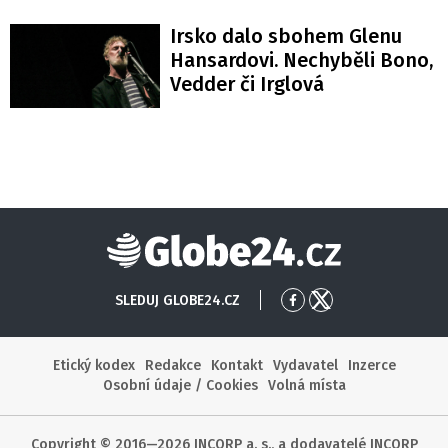
Irsko dalo sbohem Glenu
Hansardovi. Nechyběli Bono,
Vedder či Irglová
Globe24
SLEDUJ GLOBE24.CZ
Přejít
Přejít
na
na
Facebook
X
Etický kodex
Redakce
Kontakt
Vydavatel
Inzerce
Osobní údaje / Cookies
Volná místa
Copyright © 2016—2026 INCORP a. s., a dodavatelé INCORP