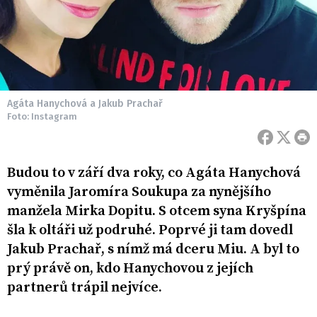
Agáta Hanychová a Jakub Prachař
Foto: Instagram
Budou to v září dva roky, co Agáta Hanychová
vyměnila Jaromíra Soukupa za nynějšího
manžela Mirka Dopitu. S otcem syna Kryšpína
šla k oltáři už podruhé. Poprvé ji tam dovedl
Jakub Prachař, s nímž má dceru Miu. A byl to
prý právě on, kdo Hanychovou z jejích
partnerů trápil nejvíce.