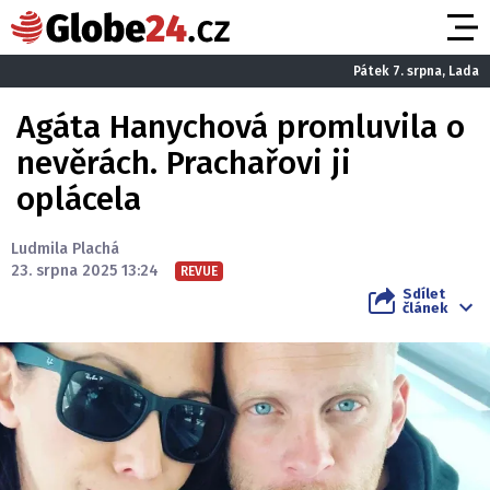
Pátek 7. srpna, Lada
Agáta Hanychová promluvila o
nevěrách. Prachařovi ji
oplácela
Ludmila Plachá
23. srpna 2025 13:24
REVUE
Sdílet
článek