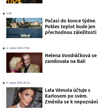
4:00
Počasí do konce týdne.
Pokles teplot bude jen
přechodnou záležitostí
6. srpna 2026 21:58
Helena Vondráčková se
zamilovala na Bali
6. srpna 2026 20:24
Lela Vémola účtuje s
Karlosem po svém.
Změnila se k nepoznání