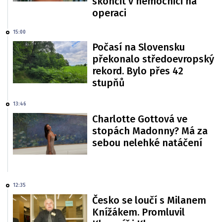
skončit v nemocnici na
operaci
15:00
Počasí na Slovensku
překonalo středoevropský
rekord. Bylo přes 42
stupňů
13:46
Charlotte Gottová ve
stopách Madonny? Má za
sebou nelehké natáčení
12:35
Česko se loučí s Milanem
Knížákem. Promluvil