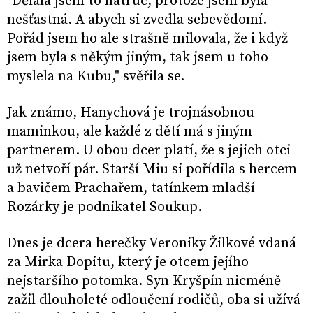
"Dělala jsem to natruc, protože jsem byla
nešťastná. A abych si zvedla sebevědomí.
Pořád jsem ho ale strašně milovala, že i když
jsem byla s někým jiným, tak jsem u toho
myslela na Kubu," svěřila se.
Jak známo, Hanychová je trojnásobnou
maminkou, ale každé z dětí má s jiným
partnerem. U obou dcer platí, že s jejich otci
už netvoří pár. Starší Miu si pořídila s hercem
a bavičem Prachařem, tatínkem mladší
Rozárky je podnikatel Soukup.
Dnes je dcera herečky Veroniky Žilkové vdaná
za Mirka Dopitu, který je otcem jejího
nejstaršího potomka. Syn Kryšpín nicméně
zažil dlouholeté odloučení rodičů, oba si užívá