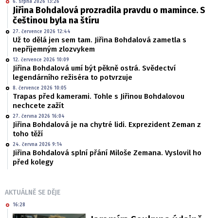
6. srpna 2026 13:26
Jiřina Bohdalová prozradila pravdu o mamince. S
češtinou byla na štíru
27. července 2026 12:44
Už to dělá jen sem tam. Jiřina Bohdalová zametla s
nepříjemným zlozvykem
12. července 2026 10:09
Jiřina Bohdalová umí být pěkně ostrá. Svědectví
legendárního režiséra to potvrzuje
8. července 2026 10:05
Trapas před kamerami. Tohle s Jiřinou Bohdalovou
nechcete zažít
27. června 2026 16:04
Jiřina Bohdalová je na chytré lidi. Exprezident Zeman z
toho těží
24. června 2026 9:14
Jiřina Bohdalová splní přání Miloše Zemana. Vyslovil ho
před kolegy
AKTUÁLNĚ SE DĚJE
16:28