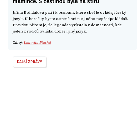
mamince. S češtinou byla na štíru
Jiřina Bohdalová patří k osobám, které skvěle ovládají český
jazyk. U herečky byste ostatně ani nic jiného nepředpokládali.
Pravdou přitom je, že legenda vyrůstala v domácnosti, kde
jeden z rodičů ovládal dobře i jiný jazyk.
Zdroj:
Ludmila Plachá
DALŠÍ ZPRÁVY