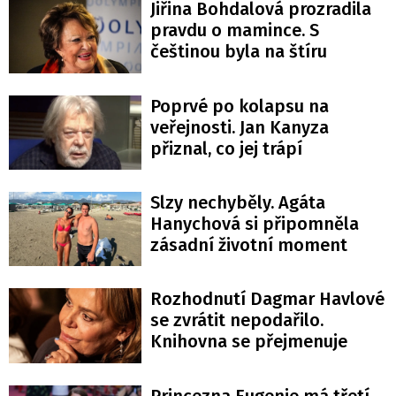
Jiřina Bohdalová prozradila
pravdu o mamince. S
češtinou byla na štíru
Poprvé po kolapsu na
veřejnosti. Jan Kanyza
přiznal, co jej trápí
Slzy nechyběly. Agáta
Hanychová si připomněla
zásadní životní moment
Rozhodnutí Dagmar Havlové
se zvrátit nepodařilo.
Knihovna se přejmenuje
Princezna Eugenie má třetí