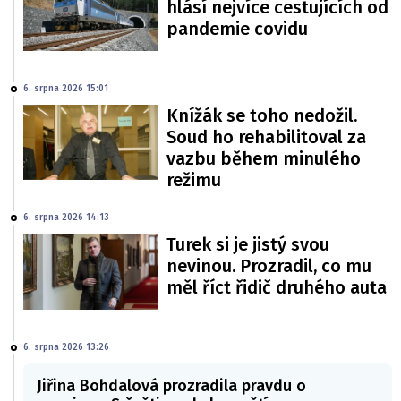
hlásí nejvíce cestujících od
pandemie covidu
6. srpna 2026 15:01
Knížák se toho nedožil.
Soud ho rehabilitoval za
vazbu během minulého
režimu
6. srpna 2026 14:13
Turek si je jistý svou
nevinou. Prozradil, co mu
měl říct řidič druhého auta
6. srpna 2026 13:26
Jiřina Bohdalová prozradila pravdu o