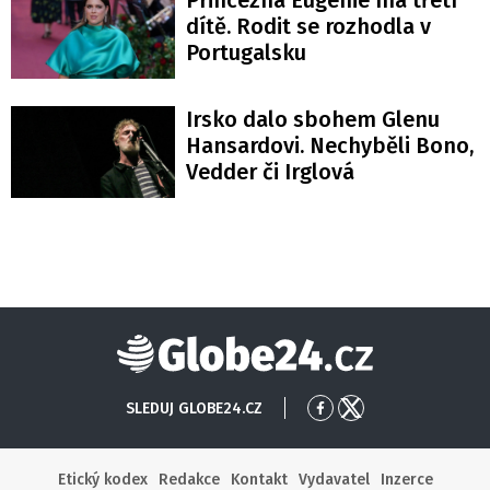
dítě. Rodit se rozhodla v
Portugalsku
Irsko dalo sbohem Glenu
Hansardovi. Nechyběli Bono,
Vedder či Irglová
Globe24
SLEDUJ GLOBE24.CZ
Přejít
Přejít
na
na
Facebook
X
Etický kodex
Redakce
Kontakt
Vydavatel
Inzerce