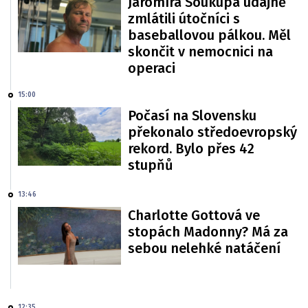
Jaromíra Soukupa údajně
zmlátili útočníci s
baseballovou pálkou. Měl
skončit v nemocnici na
operaci
15:00
Počasí na Slovensku
překonalo středoevropský
rekord. Bylo přes 42
stupňů
13:46
Charlotte Gottová ve
stopách Madonny? Má za
sebou nelehké natáčení
12:35