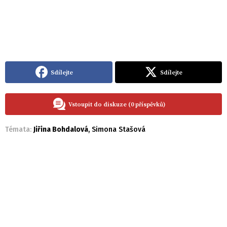
Sdílejte
Sdílejte
Vstoupit do diskuze (0 příspěvků)
Témata:
Jiřina Bohdalová
,
Simona Stašová