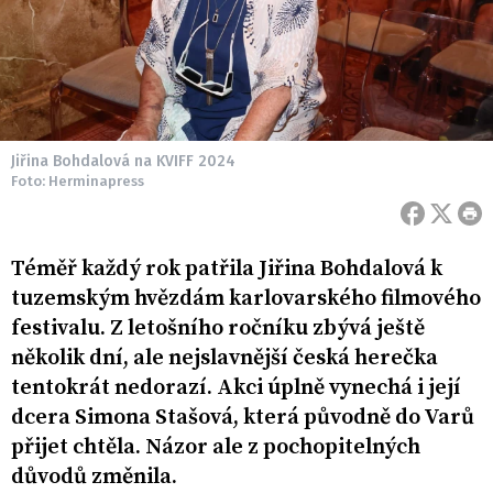
Jiřina Bohdalová na KVIFF 2024
Foto: Herminapress
Téměř každý rok patřila Jiřina Bohdalová k
tuzemským hvězdám karlovarského filmového
festivalu. Z letošního ročníku zbývá ještě
několik dní, ale nejslavnější česká herečka
tentokrát nedorazí. Akci úplně vynechá i její
dcera Simona Stašová, která původně do Varů
přijet chtěla. Názor ale z pochopitelných
důvodů změnila.