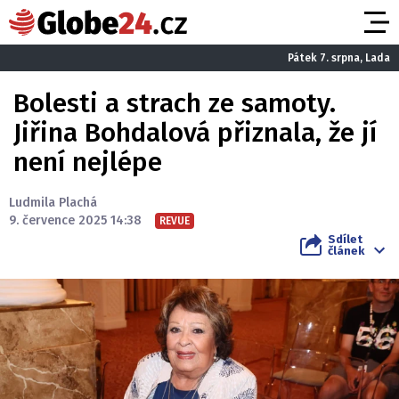
Pátek 7. srpna, Lada
Bolesti a strach ze samoty.
Jiřina Bohdalová přiznala, že jí
není nejlépe
Ludmila Plachá
9. července 2025 14:38
REVUE
Sdílet
článek