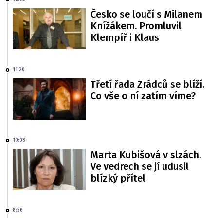
Česko se loučí s Milanem
Knížákem. Promluvil
Klempíř i Klaus
11:20
Třetí řada Zrádců se blíží.
Co vše o ní zatím víme?
10:08
Marta Kubišová v slzách.
Ve vedrech se jí udusil
blízký přítel
8:56