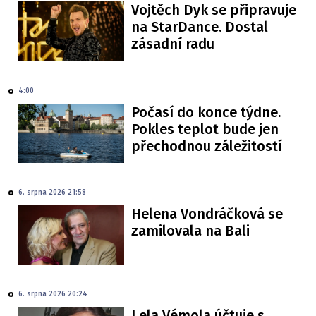
Vojtěch Dyk se připravuje
na StarDance. Dostal
zásadní radu
4:00
Počasí do konce týdne.
Pokles teplot bude jen
přechodnou záležitostí
6. srpna 2026 21:58
Helena Vondráčková se
zamilovala na Bali
6. srpna 2026 20:24
Lela Vémola účtuje s