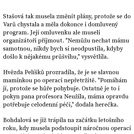
Stašová tak musela změnit plány, protože se do
Varů chystala a měla dokonce i domluvený
program. Její omluvenku ale museli
organizátoři přijmout. "Nemůžu nechat mámu
samotnou, nikdy bych si neodpustila, kdyby
došlo k nějakému průšvihu," vysvětlila.
Hvězda Pelíšků prozradila, že je se slavnou
maminkou po operaci nepřetržitě. "Pomáhám
jí, protože se hůře pohybuje. Ostatně je to i
pokyn pana profesora Neužila, máma opravdu
potřebuje celodenní péči," dodala herečka.
Bohdalová se již trápila na začátku letošního
roku, kdy musela podstoupit náročnou operaci