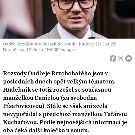
Ondřej Brzobohatý dorazil do soudní budovy. (12.3.2025)
Foto: Michael Zelinka / INCORP images
Rozvody Ondřeje Brzobohatého jsou v
posledních dnech opět velkým tématem.
Hudebník se totiž rozešel se současnou
manželkou Danielou (za svobodna
Písařovicovou). Stále se však ani zcela
nevypořádal s předchozí manželkou Taťánou
Kuchařovou. Podle nejnovějších informací je
oba čeká další kolečko u soudu.