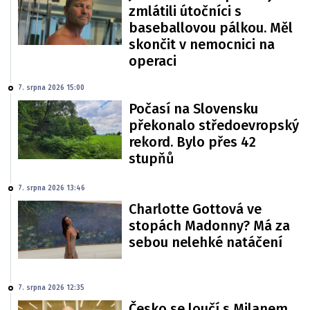
zmlátili útočníci s
baseballovou pálkou. Měl
skončit v nemocnici na
operaci
7. srpna 2026 15:00
Počasí na Slovensku
překonalo středoevropský
rekord. Bylo přes 42
stupňů
7. srpna 2026 13:46
Charlotte Gottová ve
stopách Madonny? Má za
sebou nelehké natáčení
7. srpna 2026 12:35
Česko se loučí s Milanem