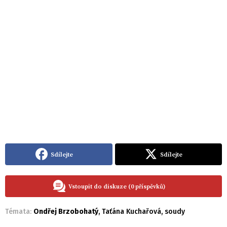
Sdílejte
Sdílejte
Vstoupit do diskuze (0 příspěvků)
Témata:
Ondřej Brzobohatý
,
Taťána Kuchařová
,
soudy