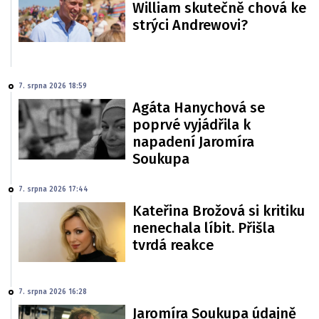
William skutečně chová ke
strýci Andrewovi?
7. srpna 2026 18:59
Agáta Hanychová se
poprvé vyjádřila k
napadení Jaromíra
Soukupa
7. srpna 2026 17:44
Kateřina Brožová si kritiku
nenechala líbit. Přišla
tvrdá reakce
7. srpna 2026 16:28
Jaromíra Soukupa údajně