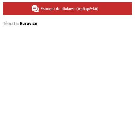
Vstoupit do diskuze (0 příspěvků)
Témata:
Eurovize