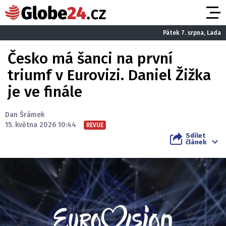
Pátek 7. srpna, Lada
Česko má šanci na první
triumf v Eurovizi. Daniel Žižka
je ve finále
Dan Šrámek
15. května 2026 10:44
REVUE
Sdílet
článek