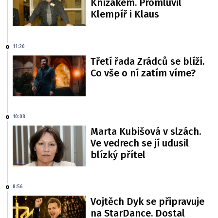
Knížákem. Promluvil
Klempíř i Klaus
11:20
Třetí řada Zrádců se blíží.
Co vše o ní zatím víme?
10:08
Marta Kubišová v slzách.
Ve vedrech se jí udusil
blízký přítel
8:56
Vojtěch Dyk se připravuje
na StarDance. Dostal