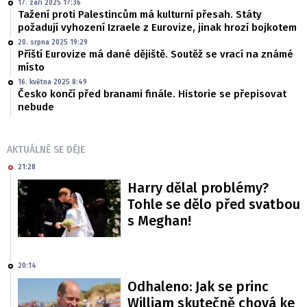
17. září 2025 17:36
Tažení proti Palestincům má kulturní přesah. Státy
požadují vyhození Izraele z Eurovize, jinak hrozí bojkotem
20. srpna 2025 19:29
Příští Eurovize má dané dějiště. Soutěž se vrací na známé
místo
16. května 2025 8:49
Česko končí před branami finále. Historie se přepisovat
nebude
AKTUÁLNĚ SE DĚJE
21:28
Harry dělal problémy?
Tohle se dělo před svatbou
s Meghan!
20:14
Odhaleno: Jak se princ
William skutečně chová ke