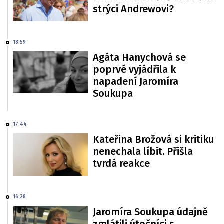
strýci Andrewovi?
18:59
Agáta Hanychová se
poprvé vyjádřila k
napadení Jaromíra
Soukupa
17:44
Kateřina Brožová si kritiku
nenechala líbit. Přišla
tvrdá reakce
16:28
Jaromíra Soukupa údajně
zmlátili útočníci s