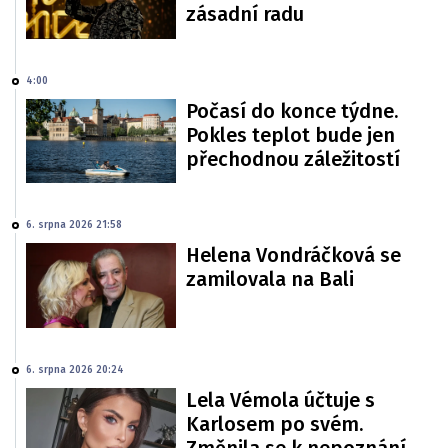
zásadní radu
4:00
Počasí do konce týdne.
Pokles teplot bude jen
přechodnou záležitostí
6. srpna 2026 21:58
Helena Vondráčková se
zamilovala na Bali
6. srpna 2026 20:24
Lela Vémola účtuje s
Karlosem po svém.
Změnila se k nepoznání