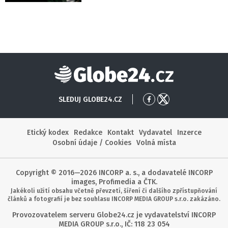
Globe24
SLEDUJ GLOBE24.CZ
Přejít
Přejít
na
na
Facebook
X
Etický kodex
Redakce
Kontakt
Vydavatel
Inzerce
Osobní údaje / Cookies
Volná místa
Copyright © 2016—2026 INCORP a. s., a dodavatelé INCORP
images, Profimedia a ČTK.
Jakékoli užití obsahu včetně převzetí, šíření či dalšího zpřístupňování
článků a fotografií je bez souhlasu INCORP MEDIA GROUP s.r.o. zakázáno.
Provozovatelem serveru Globe24.cz je vydavatelství INCORP
MEDIA GROUP s.r.o., IČ: 118 23 054