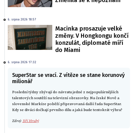
6. srpna 2026 18:57
Macinka prosazuje velké
změny. V Hongkongu končí
konzulát, diplomaté míří
do Miami
6. srpna 2026 17:32
SuperStar se vrací. Z vítěze se stane korunový
milionář
Poslední týdny zbývají do návratu jedné z nejpopulárnějších
talentových soutěží na televizní obrazovky. Na české Nově a
slovenské Markíze poběží připravovaná další řada SuperStar.
Kdy se diváci dočkají prvního dílu a jaká bude tentokrát výhra?
Zdroj:
Jiří Hrubý