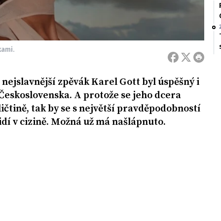
kami.
nejslavnější zpěvák Karel Gott byl úspěšný i
Československa. A protože se jeho dcera
ičtině, tak by se s největší pravděpodobností
idí v cizině. Možná už má našlápnuto.