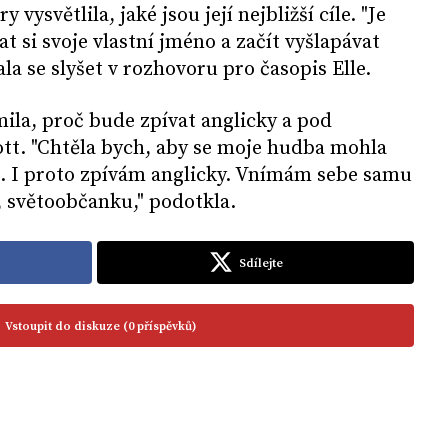
 vysvětlila, jaké jsou její nejbližší cíle. "Je
t si svoje vlastní jméno a začít vyšlapávat
hala se slyšet v rozhovoru pro časopis Elle.
ila, proč bude zpívat anglicky a pod
t. "Chtěla bych, aby se moje hudba mohla
m. I proto zpívám anglicky. Vnímám sebe samu
d, světoobčanku," podotkla.
Sdílejte
Vstoupit do diskuze (0 příspěvků)