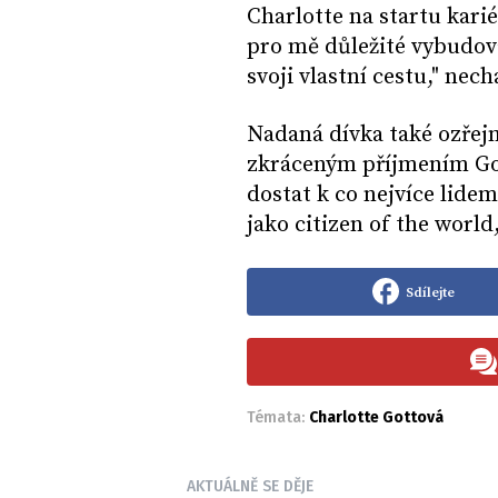
Charlotte na startu kariéry
pro mě důležité vybudova
svoji vlastní cestu," nec
Nadaná dívka také ozřejm
zkráceným příjmením Got
dostat k co nejvíce lide
jako citizen of the worl
Sdílejte
Témata:
Charlotte Gottová
AKTUÁLNĚ SE DĚJE