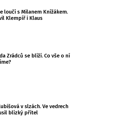
e loučí s Milanem Knížákem.
il Klempíř i Klaus
da Zrádců se blíží. Co vše o ní
víme?
ubišová v slzách. Ve vedrech
usil blízký přítel