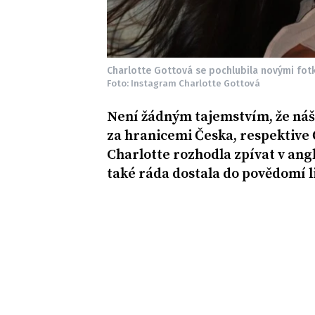
Charlotte Gottová se pochlubila novými fot
Foto: Instagram Charlotte Gottová
Není žádným tajemstvím, že náš 
za hranicemi Česka, respektive 
Charlotte rozhodla zpívat v angl
také ráda dostala do povědomí l