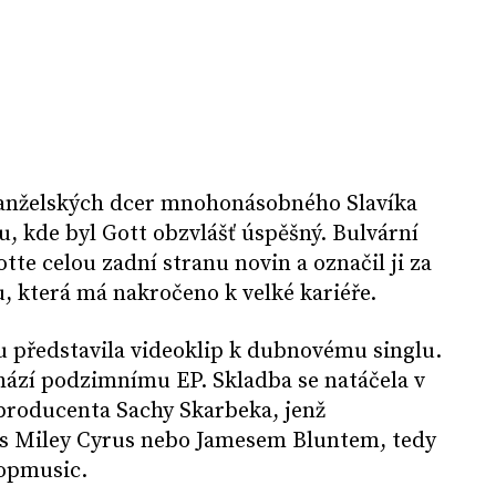
 manželských dcer mnohonásobného Slavíka
, kde byl Gott obzvlášť úspěšný. Bulvární
tte celou zadní stranu novin a označil ji za
, která má nakročeno k velké kariéře.
 představila videoklip k dubnovému singlu.
hází podzimnímu EP. Skladba se natáčela v
roducenta Sachy Skarbeka, jenž
 s Miley Cyrus nebo Jamesem Bluntem, tedy
popmusic.