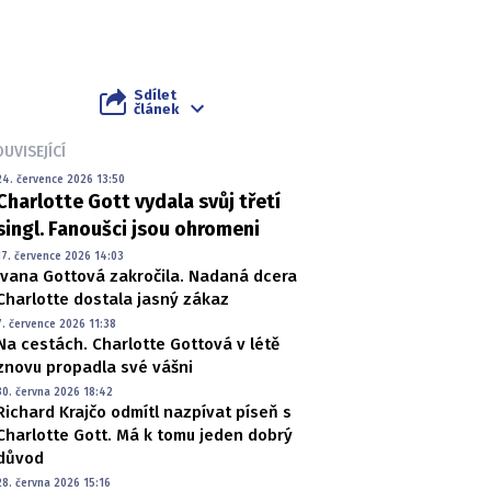
Sdílet
článek
UVISEJÍCÍ
24. července 2026 13:50
Charlotte Gott vydala svůj třetí
singl. Fanoušci jsou ohromeni
17. července 2026 14:03
Ivana Gottová zakročila. Nadaná dcera
Charlotte dostala jasný zákaz
7. července 2026 11:38
Na cestách. Charlotte Gottová v létě
znovu propadla své vášni
30. června 2026 18:42
Richard Krajčo odmítl nazpívat píseň s
Charlotte Gott. Má k tomu jeden dobrý
důvod
28. června 2026 15:16