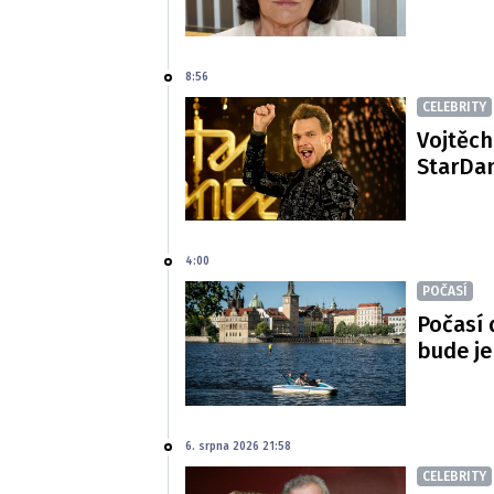
8:56
CELEBRITY
Vojtěch
StarDan
4:00
POČASÍ
Počasí 
bude je
6. srpna 2026 21:58
CELEBRITY