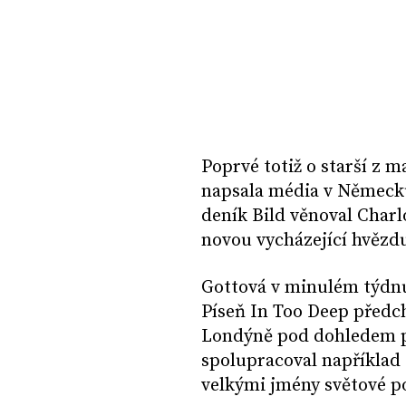
Poprvé totiž o starší z
napsala média v Německu
deník Bild věnoval Charlo
novou vycházející hvězdu
Gottová v minulém týdnu
Píseň In Too Deep předc
Londýně pod dohledem p
spolupracoval například
velkými jmény světové 