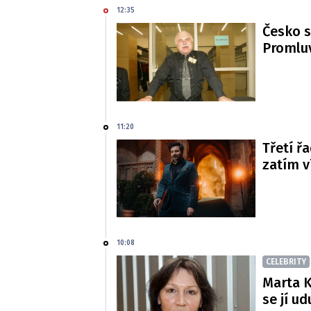
12:35
Česko s
Promluv
11:20
Třetí řa
zatím 
10:08
CELEBRITY
Marta K
se jí ud