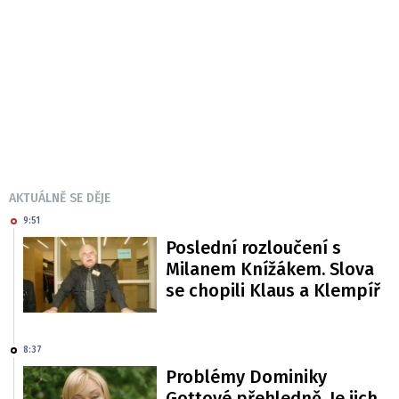
AKTUÁLNĚ SE DĚJE
9:51
Poslední rozloučení s
Milanem Knížákem. Slova
se chopili Klaus a Klempíř
8:37
Problémy Dominiky
Gottové přehledně. Je jich