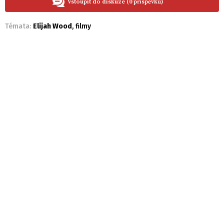
Vstoupit do diskuze (0 příspěvků)
Témata:
Elijah Wood
,
filmy