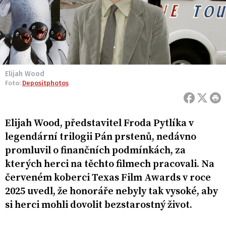
Elijah Wood
Foto:
Depositphotos
Elijah Wood, představitel Froda Pytlíka v
legendární trilogii Pán prstenů, nedávno
promluvil o finančních podmínkách, za
kterých herci na těchto filmech pracovali. Na
červeném koberci Texas Film Awards v roce
2025 uvedl, že honoráře nebyly tak vysoké, aby
si herci mohli dovolit bezstarostný život.