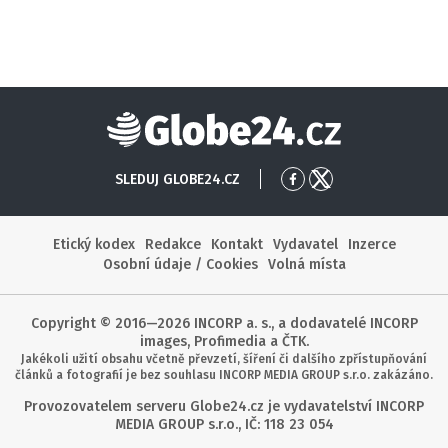
Globe24
SLEDUJ GLOBE24.CZ
Přejít
Přejít
na
na
Facebook
X
Etický kodex
Redakce
Kontakt
Vydavatel
Inzerce
Osobní údaje / Cookies
Volná místa
Copyright © 2016—2026 INCORP a. s., a dodavatelé INCORP
images, Profimedia a ČTK.
Jakékoli užití obsahu včetně převzetí, šíření či dalšího zpřístupňování
článků a fotografií je bez souhlasu INCORP MEDIA GROUP s.r.o. zakázáno.
Provozovatelem serveru Globe24.cz je vydavatelství INCORP
MEDIA GROUP s.r.o., IČ: 118 23 054