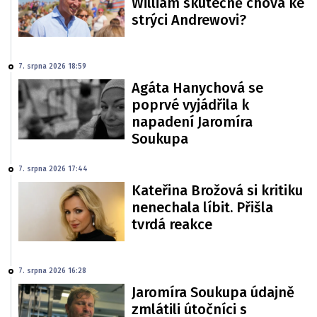
William skutečně chová ke
strýci Andrewovi?
7. srpna 2026 18:59
Agáta Hanychová se
poprvé vyjádřila k
napadení Jaromíra
Soukupa
7. srpna 2026 17:44
Kateřina Brožová si kritiku
nenechala líbit. Přišla
tvrdá reakce
7. srpna 2026 16:28
Jaromíra Soukupa údajně
zmlátili útočníci s