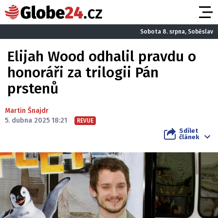
Sobota 8. srpna, Soběslav
Elijah Wood odhalil pravdu o
honoráři za trilogii Pán
prstenů
Martin Šnajdr
5. dubna 2025 18:21
REVUE
Sdílet
článek