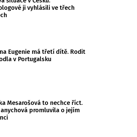
 situace v Česku.
logové ji vyhlásili ve třech
ech
na Eugenie má třetí dítě. Rodit
odla v Portugalsku
a Mesarošová to nechce říct.
anychová promluvila o jejím
nci