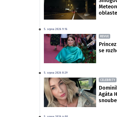
Smogová
Meteoro
oblast
5. srpna 2026 9:16
REVUE
Princez
se rozh
5. srpna 2026 8:29
CELEBRITY
Dominik
Agáta H
snoube
5. srpna 2026 4:00