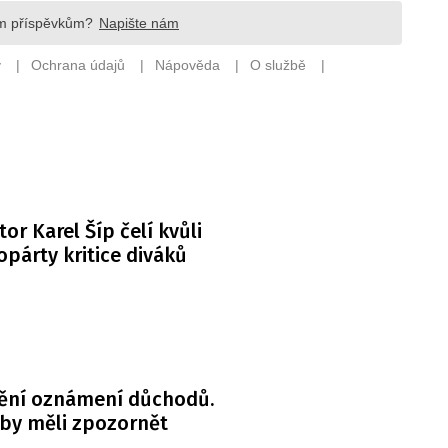
or Karel Šíp čelí kvůli
párty kritice diváků
ění oznámení důchodů.
 by měli zpozornět