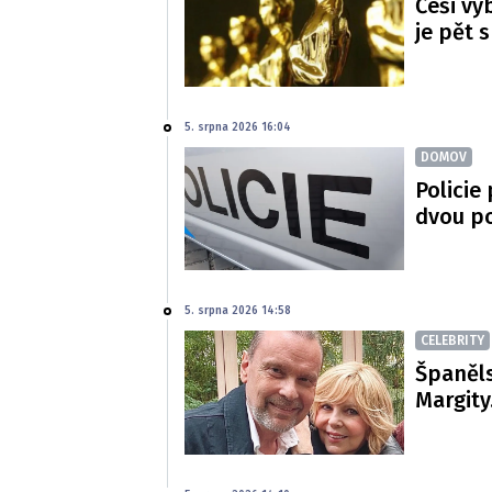
Češi vy
je pět 
5. srpna 2026 16:04
DOMOV
Policie
dvou p
5. srpna 2026 14:58
CELEBRITY
Španěls
Margity