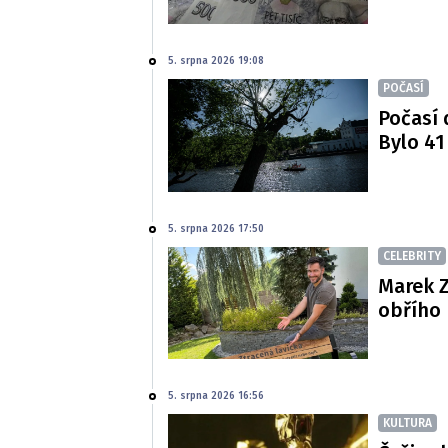
5. srpna 2026 19:08
POČASÍ
Počasí 
Bylo 41
5. srpna 2026 17:50
CELEBRITY
Marek Z
obřího 
5. srpna 2026 16:56
KULTURA