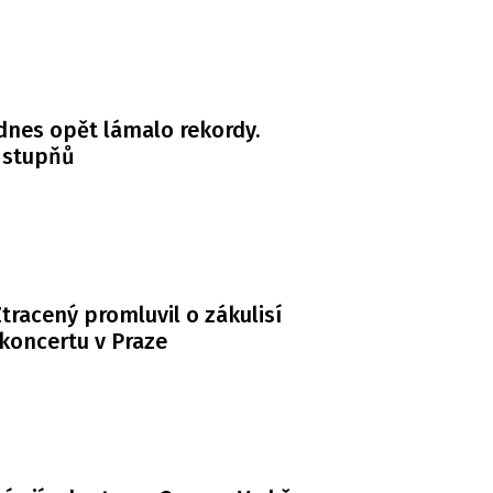
dnes opět lámalo rekordy.
 stupňů
tracený promluvil o zákulisí
koncertu v Praze