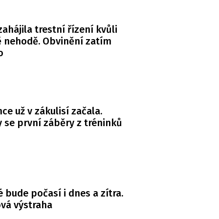
zahájila trestní řízení kvůli
 nehodě. Obvinění zatím
o
ce už v zákulisí začala.
y se první záběry z tréninků
é bude počasí i dnes a zítra.
ová výstraha