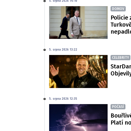
5. srpna 2026 14:10
DOMOV
Policie 
Turkově
nepadl
5. srpna 2026 13:22
CELEBRITY
StarDan
Objevil
5. srpna 2026 12:35
POČASÍ
Bouřliv
Platí n