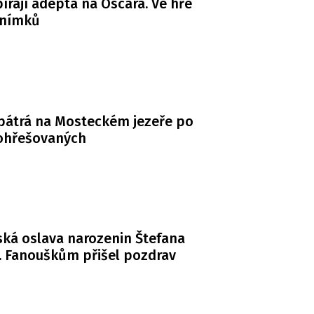
bírají adepta na Oscara. Ve hře
snímků
 pátrá na Mosteckém jezeře po
ohřešovaných
ká oslava narozenin Štefana
. Fanouškům přišel pozdrav