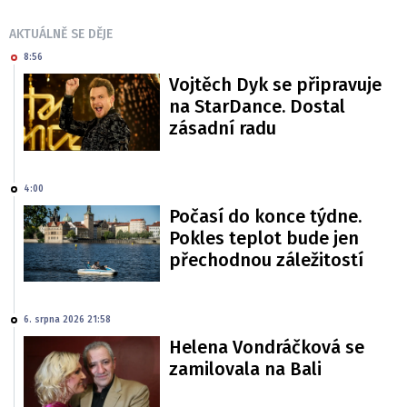
AKTUÁLNĚ SE DĚJE
8:56
Vojtěch Dyk se připravuje
na StarDance. Dostal
zásadní radu
4:00
Počasí do konce týdne.
Pokles teplot bude jen
přechodnou záležitostí
6. srpna 2026 21:58
Helena Vondráčková se
zamilovala na Bali