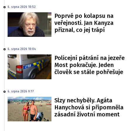
6. srpna 2026 10:52
Poprvé po kolapsu na
veřejnosti. Jan Kanyza
přiznal, co jej trápí
6. srpna 2026 10:04
Policejní pátrání na jezeře
Most pokračuje. Jeden
člověk se stále pohřešuje
6. srpna 2026 9:17
Slzy nechyběly. Agáta
Hanychová si připomněla
zásadní životní moment