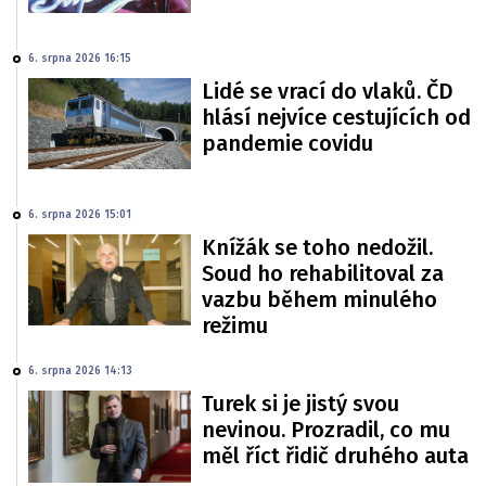
6. srpna 2026 16:15
Lidé se vrací do vlaků. ČD
hlásí nejvíce cestujících od
pandemie covidu
6. srpna 2026 15:01
Knížák se toho nedožil.
Soud ho rehabilitoval za
vazbu během minulého
režimu
6. srpna 2026 14:13
Turek si je jistý svou
nevinou. Prozradil, co mu
měl říct řidič druhého auta