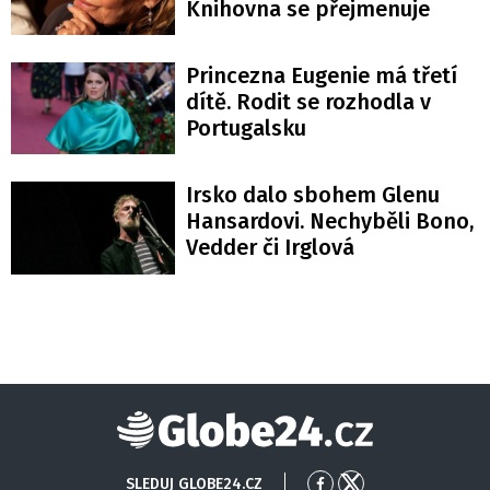
Knihovna se přejmenuje
Princezna Eugenie má třetí
dítě. Rodit se rozhodla v
Portugalsku
Irsko dalo sbohem Glenu
Hansardovi. Nechyběli Bono,
Vedder či Irglová
Globe24
SLEDUJ GLOBE24.CZ