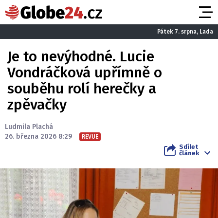
Pátek 7. srpna, Lada
Je to nevýhodné. Lucie
Vondráčková upřímně o
souběhu rolí herečky a
zpěvačky
Ludmila Plachá
26. března 2026 8:29
REVUE
Sdílet
článek