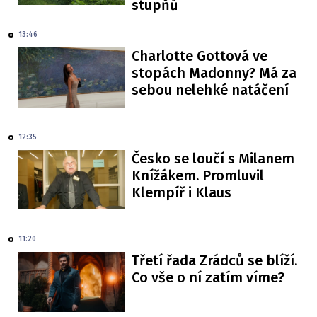
stupňů
13:46
Charlotte Gottová ve
stopách Madonny? Má za
sebou nelehké natáčení
12:35
Česko se loučí s Milanem
Knížákem. Promluvil
Klempíř i Klaus
11:20
Třetí řada Zrádců se blíží.
Co vše o ní zatím víme?