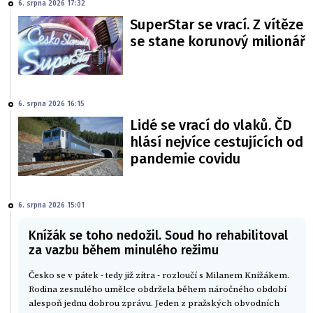
6. srpna 2026 17:32
SuperStar se vrací. Z vítěze
se stane korunový milionář
6. srpna 2026 16:15
Lidé se vrací do vlaků. ČD
hlásí nejvíce cestujících od
pandemie covidu
6. srpna 2026 15:01
Knížák se toho nedožil. Soud ho rehabilitoval
za vazbu během minulého režimu
Česko se v pátek - tedy již zítra - rozloučí s Milanem Knížákem.
Rodina zesnulého umělce obdržela během náročného období
alespoň jednu dobrou zprávu. Jeden z pražských obvodních