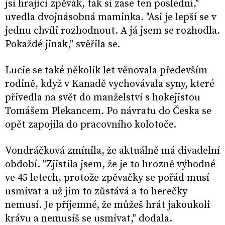
jsi hrající zpěvák, tak si zase ten poslední,"
uvedla dvojnásobná maminka. "Asi je lepší se v
jednu chvíli rozhodnout. A já jsem se rozhodla.
Pokaždé jinak," svěřila se.
Lucie se také několik let věnovala především
rodině, když v Kanadě vychovávala syny, které
přivedla na svět do manželství s hokejistou
Tomášem Plekancem. Po návratu do Česka se
opět zapojila do pracovního kolotoče.
Vondráčková zmínila, že aktuálně má divadelní
období. "Zjistila jsem, že je to hrozně výhodné
ve 45 letech, protože zpěvačky se pořád musí
usmívat a už jim to zůstává a to herečky
nemusí. Je příjemné, že můžeš hrát jakoukoli
krávu a nemusíš se usmívat," dodala.