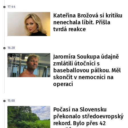
17:44
Kateřina Brožová si kritiku
nenechala líbit. Přišla
tvrdá reakce
16:28
Jaromíra Soukupa údajně
zmlátili útočníci s
baseballovou pálkou. Měl
skončit v nemocnici na
operaci
15:00
Počasí na Slovensku
překonalo středoevropský
rekord. Bylo přes 42