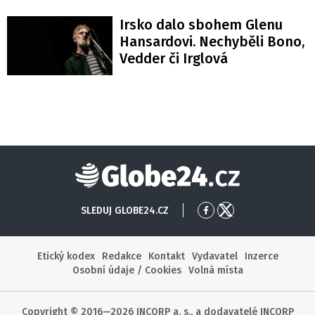
Irsko dalo sbohem Glenu
Hansardovi. Nechyběli Bono,
Vedder či Irglová
Globe24
SLEDUJ GLOBE24.CZ
Přejít
Přejít
na
na
Facebook
X
Etický kodex
Redakce
Kontakt
Vydavatel
Inzerce
Osobní údaje / Cookies
Volná místa
Copyright © 2016—2026 INCORP a. s., a dodavatelé INCORP