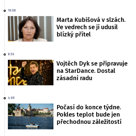
10:08
Marta Kubišová v slzách.
Ve vedrech se jí udusil
blízký přítel
8:56
Vojtěch Dyk se připravuje
na StarDance. Dostal
zásadní radu
4:00
Počasí do konce týdne.
Pokles teplot bude jen
přechodnou záležitostí