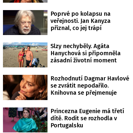
Poprvé po kolapsu na
veřejnosti. Jan Kanyza
přiznal, co jej trápí
Slzy nechyběly. Agáta
Hanychová si připomněla
zásadní životní moment
Rozhodnutí Dagmar Havlové
se zvrátit nepodařilo.
Knihovna se přejmenuje
Princezna Eugenie má třetí
dítě. Rodit se rozhodla v
Portugalsku