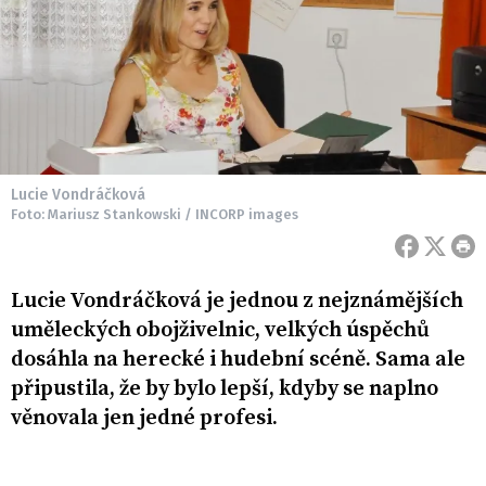
Lucie Vondráčková
Foto: Mariusz Stankowski / INCORP images
Lucie Vondráčková je jednou z nejznámějších
uměleckých obojživelnic, velkých úspěchů
dosáhla na herecké i hudební scéně. Sama ale
připustila, že by bylo lepší, kdyby se naplno
věnovala jen jedné profesi.