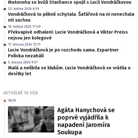
Matonoha se kvůli StarDance spojil s Lucií Vondráčkovou
23. května 2026 8:59
Vondráčková to pěkně schytala. Šafářová na ni nenechala
nit suchou
10. května 2026 17:49
Překvapivé odhalení: Lucie Vondráčková a Viktor Preiss
nejsou jen kolegové
17. března 2026 13:11
Lucie Vondráčková je po rozchodu sama. Expartner
Polívka nezahálí
5. března 2026 9:57
Malá a nelíbila se klukům. Lucie Vondráčková se vrátila o
desítky let
AKTUÁLNĚ SE DĚJE
18:59
Agáta Hanychová se
poprvé vyjádřila k
napadení Jaromíra
Soukupa