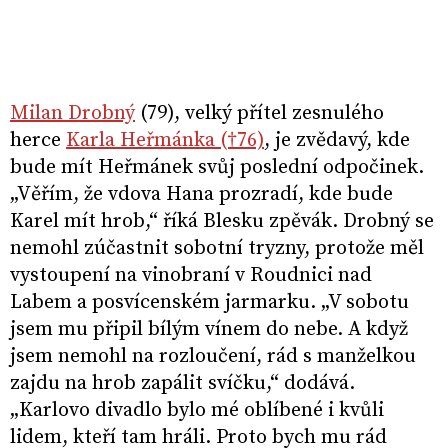
Milan Drobný
(79), velký přítel zesnulého
herce
Karla Heřmánka (†76)
, je zvědavý, kde
bude mít Heřmánek svůj poslední odpočinek.
„Věřím, že vdova Hana prozradí, kde bude
Karel mít hrob,“ říká Blesku zpěvák. Drobný se
nemohl zúčastnit sobotní tryzny, protože měl
vystoupení na vinobraní v Roudnici nad
Labem a posvícenském jarmarku. „V sobotu
jsem mu připil bílým vínem do nebe. A když
jsem nemohl na rozloučení, rád s manželkou
zajdu na hrob zapálit svíčku,“ dodává.
„Karlovo divadlo bylo mé oblíbené i kvůli
lidem, kteří tam hráli. Proto bych mu rád