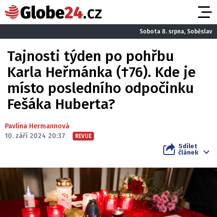
Sobota 8. srpna, Soběslav
Tajnosti týden po pohřbu
Karla Heřmánka (†76). Kde je
místo posledního odpočinku
Fešáka Huberta?
Pavlína Hermannová
10. září 2024 20:37
REVUE
Sdílet
článek