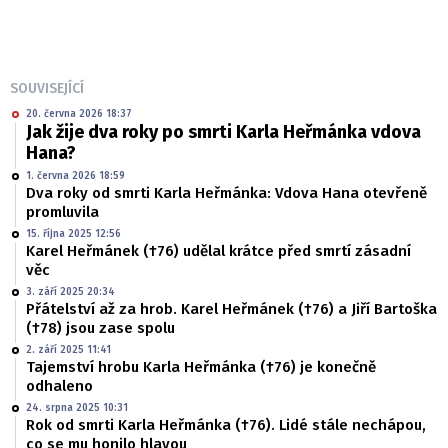
SOUVISEJÍCÍ
20. června 2026 18:37
Jak žije dva roky po smrti Karla Heřmánka vdova
Hana?
1. června 2026 18:59
Dva roky od smrti Karla Heřmánka: Vdova Hana otevřeně
promluvila
15. října 2025 12:56
Karel Heřmánek (†76) udělal krátce před smrtí zásadní
věc
3. září 2025 20:34
Přátelství až za hrob. Karel Heřmánek (†76) a Jiří Bartoška
(†78) jsou zase spolu
2. září 2025 11:41
Tajemství hrobu Karla Heřmánka (†76) je konečně
odhaleno
24. srpna 2025 10:31
Rok od smrti Karla Heřmánka (†76). Lidé stále nechápou,
co se mu honilo hlavou