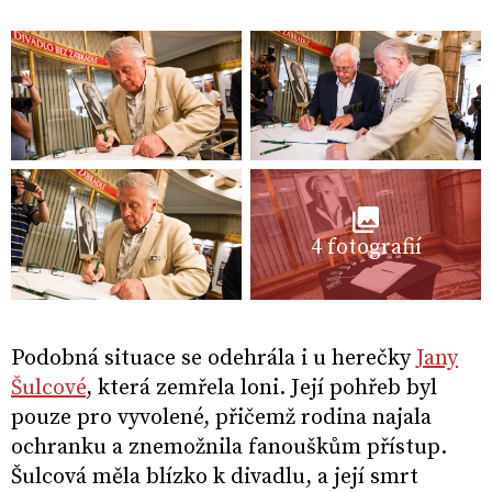
4 fotografií
Podobná situace se odehrála i u herečky
Jany
Šulcové
, která zemřela loni. Její pohřeb byl
pouze pro vyvolené, přičemž rodina najala
ochranku a znemožnila fanouškům přístup.
Šulcová měla blízko k divadlu, a její smrt