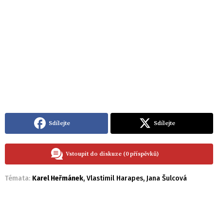
Sdílejte
Sdílejte
Vstoupit do diskuze (0 příspěvků)
Témata:
Karel Heřmánek
,
Vlastimil Harapes
,
Jana Šulcová