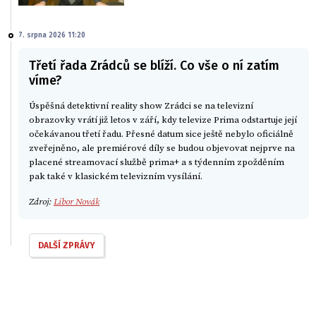
7. srpna 2026 11:20
Třetí řada Zrádců se blíží. Co vše o ní zatím
víme?
Úspěšná detektivní reality show Zrádci se na televizní
obrazovky vrátí již letos v září, kdy televize Prima odstartuje její
očekávanou třetí řadu. Přesné datum sice ještě nebylo oficiálně
zveřejněno, ale premiérové díly se budou objevovat nejprve na
placené streamovací službě prima+ a s týdenním zpožděním
pak také v klasickém televizním vysílání.
Zdroj:
Libor Novák
DALŠÍ ZPRÁVY