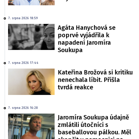
7. srpna 2026 18:59
Agáta Hanychová se
poprvé vyjádřila k
napadení Jaromíra
Soukupa
7. srpna 2026 17:44
Kateřina Brožová si kritiku
nenechala líbit. Přišla
tvrdá reakce
7. srpna 2026 16:28
Jaromíra Soukupa údajně
zmlátili útočníci s
baseballovou pálkou. Měl