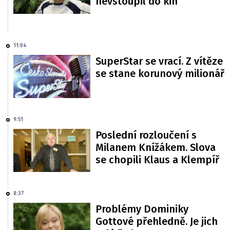
nevstoupil do kin
11:04
SuperStar se vrací. Z vítěze
se stane korunový milionář
9:51
Poslední rozloučení s
Milanem Knížákem. Slova
se chopili Klaus a Klempíř
8:37
Problémy Dominiky
Gottové přehledně. Je jich