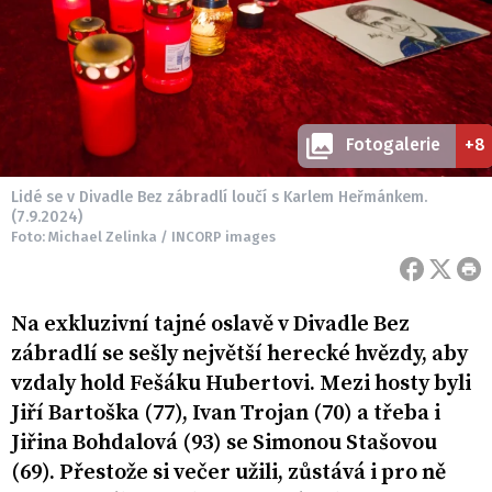
Fotogalerie
+8
Lidé se v Divadle Bez zábradlí loučí s Karlem Heřmánkem.
(7.9.2024)
Foto: Michael Zelinka / INCORP images
Na exkluzivní tajné oslavě v Divadle Bez
zábradlí se sešly největší herecké hvězdy, aby
vzdaly hold Fešáku Hubertovi. Mezi hosty byli
Jiří Bartoška (77), Ivan Trojan (70) a třeba i
Jiřina Bohdalová (93) se Simonou Stašovou
(69). Přestože si večer užili, zůstává i pro ně