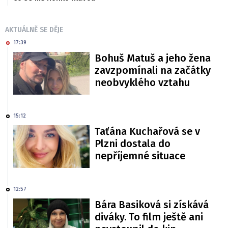
AKTUÁLNĚ SE DĚJE
17:39
Bohuš Matuš a jeho žena
zavzpomínali na začátky
neobvyklého vztahu
15:12
Taťána Kuchařová se v
Plzni dostala do
nepříjemné situace
12:57
Bára Basiková si získává
diváky. To film ještě ani