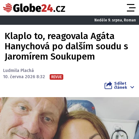
Neděle 9. srpna, Roman
Klaplo to, reagovala Agáta
Hanychová po dalším soudu s
Jaromírem Soukupem
Ludmila Plachá
10. června 2026 8:32
REVUE
Sdílet
článek