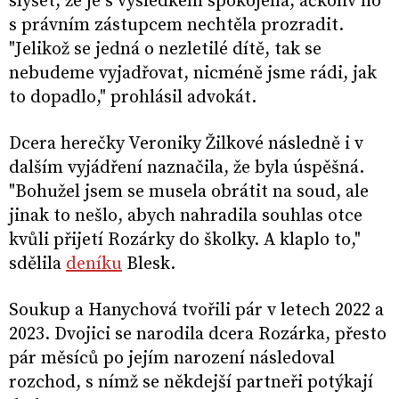
slyšet, že je s výsledkem spokojená, ačkoliv ho
s právním zástupcem nechtěla prozradit.
"Jelikož se jedná o nezletilé dítě, tak se
nebudeme vyjadřovat, nicméně jsme rádi, jak
to dopadlo," prohlásil advokát.
Dcera herečky Veroniky Žilkové následně i v
dalším vyjádření naznačila, že byla úspěšná.
"Bohužel jsem se musela obrátit na soud, ale
jinak to nešlo, abych nahradila souhlas otce
kvůli přijetí Rozárky do školky. A klaplo to,"
sdělila
deníku
Blesk.
Soukup a Hanychová tvořili pár v letech 2022 a
2023. Dvojici se narodila dcera Rozárka, přesto
pár měsíců po jejím narození následoval
rozchod, s nímž se někdejší partneři potýkají