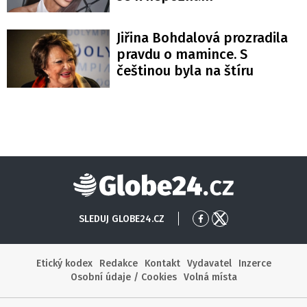
Jiřina Bohdalová prozradila
pravdu o mamince. S
češtinou byla na štíru
Globe24
SLEDUJ GLOBE24.CZ
Přejít
Přejít
na
na
Facebook
X
Etický kodex
Redakce
Kontakt
Vydavatel
Inzerce
Osobní údaje / Cookies
Volná místa