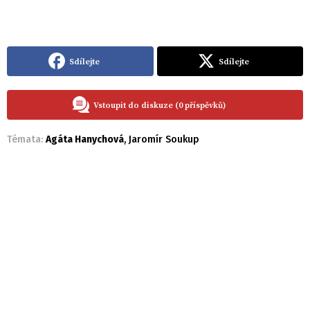
Sdílejte
Sdílejte
Vstoupit do diskuze (0 příspěvků)
Témata:
Agáta Hanychová
,
Jaromír Soukup