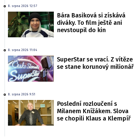
8. srpna 2026 12:57
Bára Basiková si získává
diváky. To film ještě ani
nevstoupil do kin
8. srpna 2026 11:04
SuperStar se vrací. Z vítěze
se stane korunový milionář
8. srpna 2026 9:51
Poslední rozloučení s
Milanem Knížákem. Slova
se chopili Klaus a Klempíř