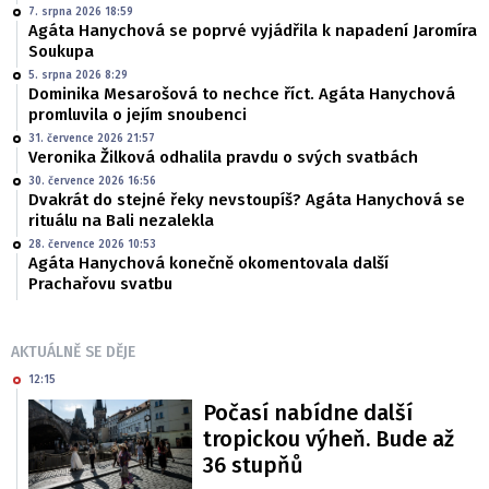
7. srpna 2026 18:59
Agáta Hanychová se poprvé vyjádřila k napadení Jaromíra
Soukupa
5. srpna 2026 8:29
Dominika Mesarošová to nechce říct. Agáta Hanychová
promluvila o jejím snoubenci
31. července 2026 21:57
Veronika Žilková odhalila pravdu o svých svatbách
30. července 2026 16:56
Dvakrát do stejné řeky nevstoupíš? Agáta Hanychová se
rituálu na Bali nezalekla
28. července 2026 10:53
Agáta Hanychová konečně okomentovala další
Prachařovu svatbu
AKTUÁLNĚ SE DĚJE
12:15
Počasí nabídne další
tropickou výheň. Bude až
36 stupňů