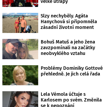
velké útrapy
Slzy nechyběly. Agáta
Hanychová si připomněla
zásadní životní moment
Bohuš Matuš a jeho žena
zavzpomínali na začátky
neobvyklého vztahu
Problémy Dominiky Gottové
přehledně. Je jich celá řada
Lela Vémola účtuje s
Karlosem po svém. Změnila
se k nepoznání