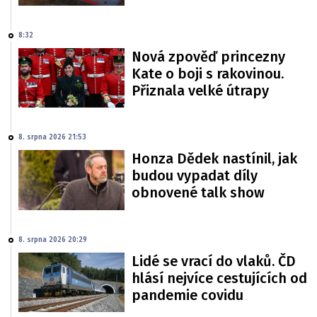
8:32
Nová zpověď princezny
Kate o boji s rakovinou.
Přiznala velké útrapy
8. srpna 2026 21:53
Honza Dědek nastínil, jak
budou vypadat díly
obnovené talk show
8. srpna 2026 20:29
Lidé se vrací do vlaků. ČD
hlásí nejvíce cestujících od
pandemie covidu