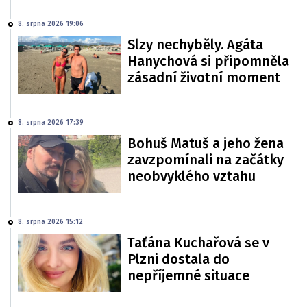
8. srpna 2026 19:06
Slzy nechyběly. Agáta
Hanychová si připomněla
zásadní životní moment
8. srpna 2026 17:39
Bohuš Matuš a jeho žena
zavzpomínali na začátky
neobvyklého vztahu
8. srpna 2026 15:12
Taťána Kuchařová se v
Plzni dostala do
nepříjemné situace