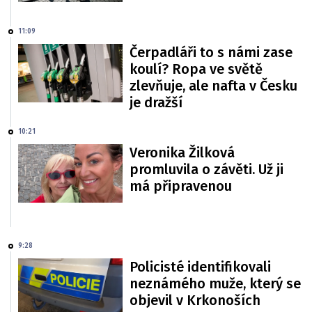
11:09
Čerpadláři to s námi zase
koulí? Ropa ve světě
zlevňuje, ale nafta v Česku
je dražší
10:21
Veronika Žilková
promluvila o závěti. Už ji
má připravenou
9:28
Policisté identifikovali
neznámého muže, který se
objevil v Krkonoších