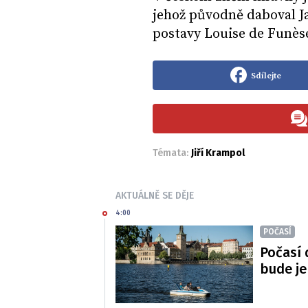
jehož původně daboval Ja
postavy Louise de Funès
Sdílejte
Témata:
Jiří Krampol
AKTUÁLNĚ SE DĚJE
4:00
POČASÍ
Počasí 
bude je