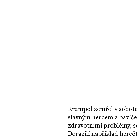
Krampol zemřel v sobotu 
slavným hercem a bavičem
zdravotními problémy, se
Dorazili například hereč