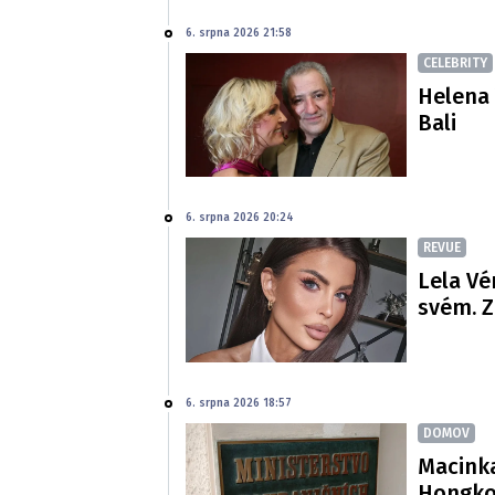
6. srpna 2026 21:58
CELEBRITY
Helena 
Bali
6. srpna 2026 20:24
REVUE
Lela Vé
svém. Z
6. srpna 2026 18:57
DOMOV
Macinka
Hongko