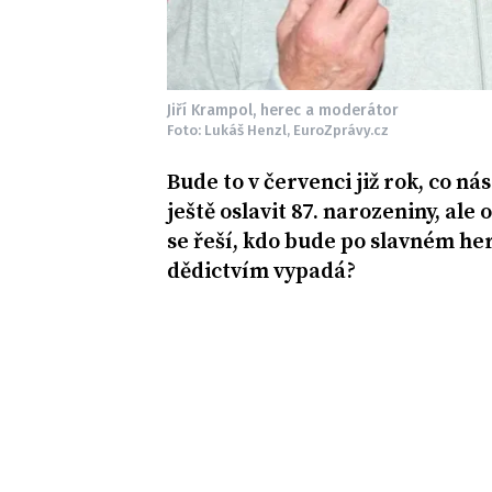
Jiří Krampol, herec a moderátor
Foto: Lukáš Henzl, EuroZprávy.cz
Bude to v červenci již rok, co ná
ještě oslavit 87. narozeniny, al
se řeší, kdo bude po slavném her
dědictvím vypadá?