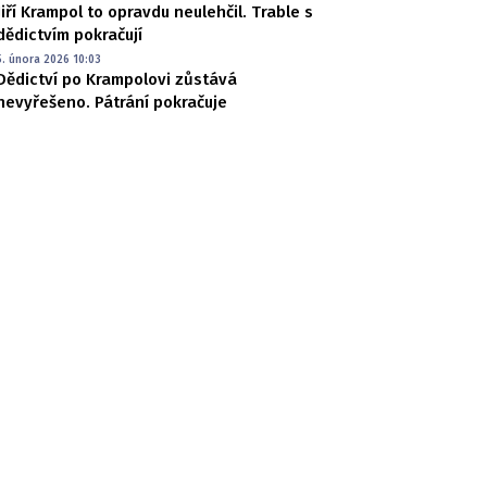
Jiří Krampol to opravdu neulehčil. Trable s
dědictvím pokračují
5. února 2026 10:03
Dědictví po Krampolovi zůstává
nevyřešeno. Pátrání pokračuje