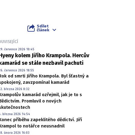
Sdílet
článek
UVISEJÍCÍ
29. července 2026 10:45
Hyeny kolem Jiřího Krampola. Hercův
kamarád se stále nezbavil pachuti
26. července 2026 18:55
Rok od smrti Jiřího Krampola. Byl šťastný a
spokojený, zavzpomínal kamarád
12. března 2026 8:32
Krampolův kamarád ozřejmil, jak je to s
dědictvím. Promluvil o nových
skutečnostech
6. března 2026 14:54
Konec příběhu zapeklitého dědictví. Jiří
Krampol to notářce neusnadnil
18. února 2026 16:03