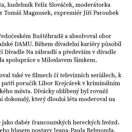
ta, hudebník Felix Slováček, moderátorka
ér Tomáš Magnusek, expremiér Jiří Paroubek
tředočeském Buštěhradě a absolvoval obor
ražské DAMU. Během divadelní kariéry působil
či Divadle Na zábradlí a především v divadle
ila spolupráce s Miloslavem Šimkem.
val také ve filmech či televizních seriálech, k
 patří poručík Libor Krejcárek v kriminálním
elkého města. Divácky oblíbený byl rovněž
í dokonalý, který dlouhá léta moderoval na
é jako dabér francouzských hereckých hvězd.
jeho hlasem postavy Jeana-Paula Belmonda,