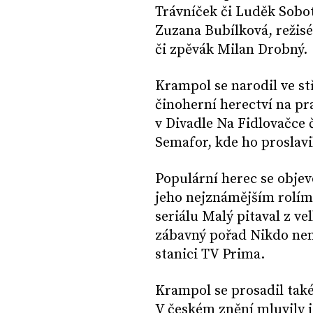
Trávníček či Luděk Sobo
Zuzana Bubílková, režis
či zpěvák Milan Drobný.
Krampol se narodil ve s
činoherní herectví na p
v Divadle Na Fidlovačce 
Semafor, kde ho proslav
Populární herec se objevo
jeho nejznámějším rolím
seriálu Malý pitaval z v
zábavný pořad Nikdo nen
stanici TV Prima.
Krampol se prosadil tak
V českém znění mluvily 