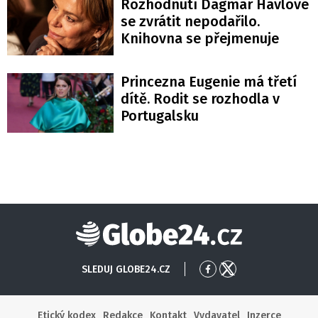
Rozhodnutí Dagmar Havlové
se zvrátit nepodařilo.
Knihovna se přejmenuje
Princezna Eugenie má třetí
dítě. Rodit se rozhodla v
Portugalsku
Globe24
SLEDUJ GLOBE24.CZ
Přejít
Přejít
na
na
Facebook
X
Etický kodex
Redakce
Kontakt
Vydavatel
Inzerce