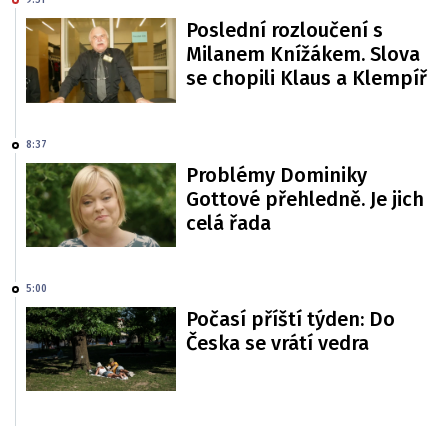
9:51
Poslední rozloučení s
Milanem Knížákem. Slova
se chopili Klaus a Klempíř
8:37
Problémy Dominiky
Gottové přehledně. Je jich
celá řada
5:00
Počasí příští týden: Do
Česka se vrátí vedra