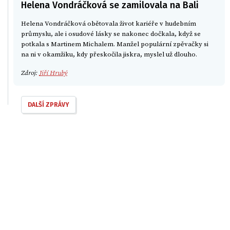
Helena Vondráčková se zamilovala na Bali
Helena Vondráčková obětovala život kariéře v hudebním
průmyslu, ale i osudové lásky se nakonec dočkala, když se
potkala s Martinem Michalem. Manžel populární zpěvačky si
na ni v okamžiku, kdy přeskočila jiskra, myslel už dlouho.
Zdroj:
Jiří Hrubý
DALŠÍ ZPRÁVY