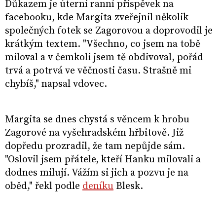
Důkazem je úterní ranní příspěvek na
facebooku, kde Margita zveřejnil několik
společných fotek se Zagorovou a doprovodil je
krátkým textem. "Všechno, co jsem na tobě
miloval a v čemkoli jsem tě obdivoval, pořád
trvá a potrvá ve věčnosti času. Strašně mi
chybíš," napsal vdovec.
Margita se dnes chystá s věncem k hrobu
Zagorové na vyšehradském hřbitově. Již
dopředu prozradil, že tam nepůjde sám.
"Oslovil jsem přátele, kteří Hanku milovali a
dodnes milují. Vážím si jich a pozvu je na
oběd," řekl podle
deníku
Blesk.