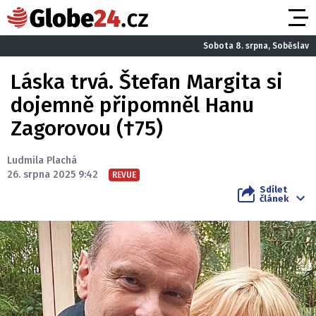
Sobota 8. srpna, Soběslav
Láska trvá. Štefan Margita si
dojemně připomněl Hanu
Zagorovou (†75)
Ludmila Plachá
26. srpna 2025 9:42
REVUE
Sdílet
článek