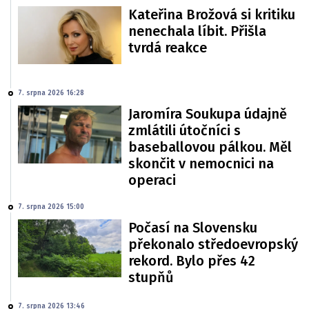
Kateřina Brožová si kritiku
nenechala líbit. Přišla
tvrdá reakce
7. srpna 2026 16:28
Jaromíra Soukupa údajně
zmlátili útočníci s
baseballovou pálkou. Měl
skončit v nemocnici na
operaci
7. srpna 2026 15:00
Počasí na Slovensku
překonalo středoevropský
rekord. Bylo přes 42
stupňů
7. srpna 2026 13:46