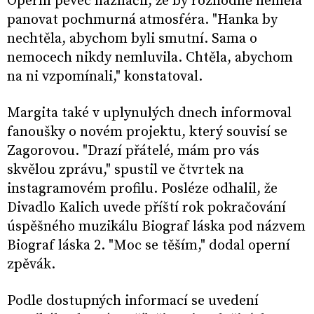
Operní pěvec naznačil, že by rozhodně neměla
panovat pochmurná atmosféra. "Hanka by
nechtěla, abychom byli smutní. Sama o
nemocech nikdy nemluvila. Chtěla, abychom
na ni vzpomínali," konstatoval.
Margita také v uplynulých dnech informoval
fanoušky o novém projektu, který souvisí se
Zagorovou. "Drazí přátelé, mám pro vás
skvělou zprávu," spustil ve čtvrtek na
instagramovém profilu. Posléze odhalil, že
Divadlo Kalich uvede příští rok pokračování
úspěšného muzikálu Biograf láska pod názvem
Biograf láska 2. "Moc se těším," dodal operní
zpěvák.
Podle dostupných informací se uvedení