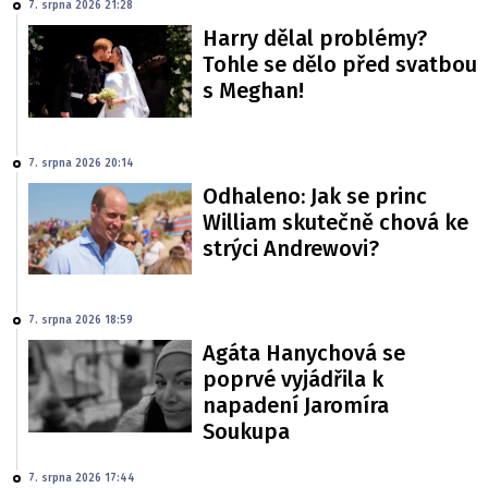
7. srpna 2026 21:28
Harry dělal problémy?
Tohle se dělo před svatbou
s Meghan!
7. srpna 2026 20:14
Odhaleno: Jak se princ
William skutečně chová ke
strýci Andrewovi?
7. srpna 2026 18:59
Agáta Hanychová se
poprvé vyjádřila k
napadení Jaromíra
Soukupa
7. srpna 2026 17:44