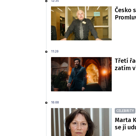
12:35
Česko s
Promluv
11:20
Třetí řa
zatím 
10:08
CELEBRITY
Marta K
se jí ud