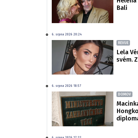
Helena 
Bali
6. srpna 2026 20:24
REVUE
Lela Vé
svém. Z
6. srpna 2026 18:57
DOMOV
Macinka
Hongko
diploma
6. srpna 2026 17:32