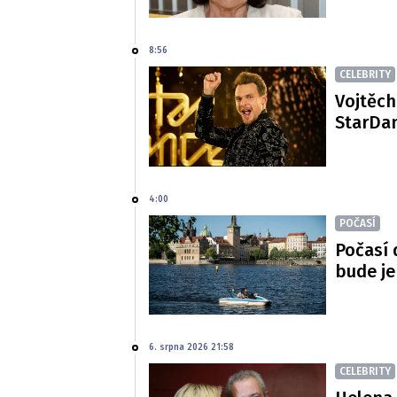
8:56
CELEBRITY
Vojtěch
StarDan
4:00
POČASÍ
Počasí 
bude je
6. srpna 2026 21:58
CELEBRITY