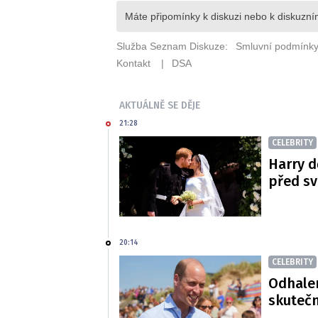
AKTUÁLNĚ SE DĚJE
21:28
CELEBRITY
Harry d
před s
20:14
CELEBRITY
Odhalen
skutečn