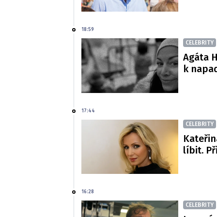
18:59
CELEBRITY
Agáta H
k napa
17:44
CELEBRITY
Kateřin
líbit. P
16:28
CELEBRITY