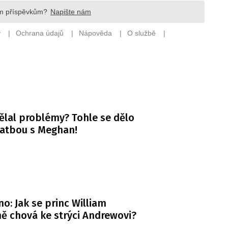
ělal problémy? Tohle se dělo
vatbou s Meghan!
o: Jak se princ William
ě chová ke strýci Andrewovi?