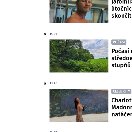
Jaromír
útočníc
skončit
15:00
POČASÍ
Počasí 
středoe
stupňů
13:46
CELEBRITY
Charlot
Madonn
natáče