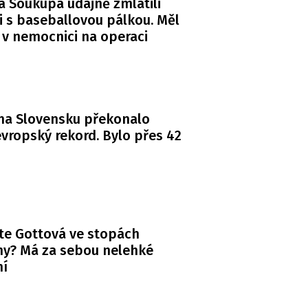
a Soukupa údajně zmlátili
i s baseballovou pálkou. Měl
 v nemocnici na operaci
na Slovensku překonalo
vropský rekord. Bylo přes 42
te Gottová ve stopách
y? Má za sebou nelehké
ní