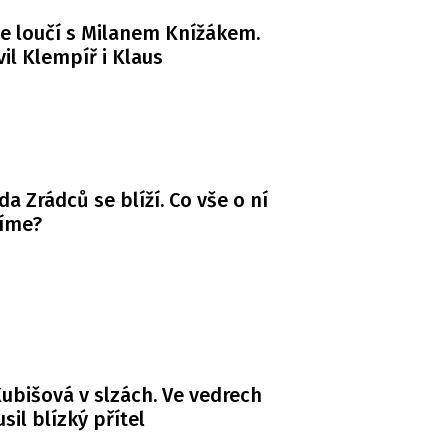
e loučí s Milanem Knížákem.
il Klempíř i Klaus
da Zrádců se blíží. Co vše o ní
víme?
ubišová v slzách. Ve vedrech
usil blízký přítel