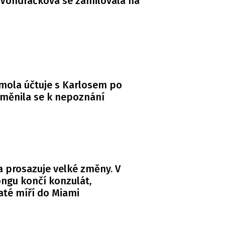
Vondráčková se zamilovala na
mola účtuje s Karlosem po
měnila se k nepoznání
 prosazuje velké změny. V
ngu končí konzulát,
té míří do Miami