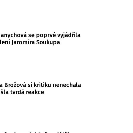
anychová se poprvé vyjádřila
dení Jaromíra Soukupa
a Brožová si kritiku nenechala
řišla tvrdá reakce