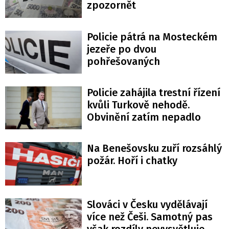
zpozornět
Policie pátrá na Mosteckém
jezeře po dvou
pohřešovaných
Policie zahájila trestní řízení
kvůli Turkově nehodě.
Obvinění zatím nepadlo
Na Benešovsku zuří rozsáhlý
požár. Hoří i chatky
Slováci v Česku vydělávají
více než Češi. Samotný pas
však rozdíly nevysvětluje