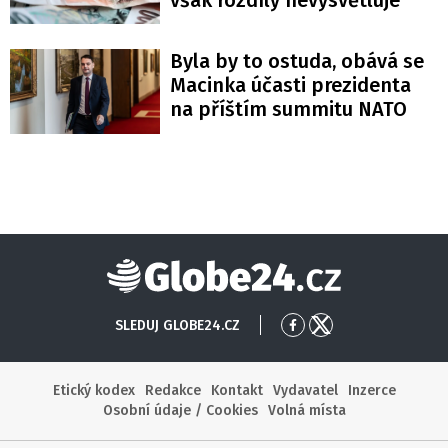
Byla by to ostuda, obává se
Macinka účasti prezidenta
na příštím summitu NATO
Globe24
SLEDUJ GLOBE24.CZ
Přejít
Přejít
na
na
Facebook
X
Etický kodex
Redakce
Kontakt
Vydavatel
Inzerce
Osobní údaje / Cookies
Volná místa