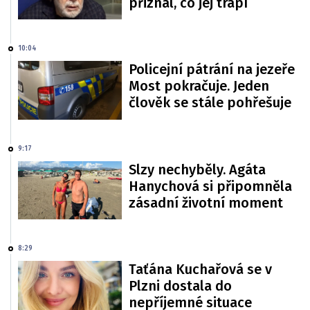
přiznal, co jej trápí
10:04
Policejní pátrání na jezeře
Most pokračuje. Jeden
člověk se stále pohřešuje
9:17
Slzy nechyběly. Agáta
Hanychová si připomněla
zásadní životní moment
8:29
Taťána Kuchařová se v
Plzni dostala do
nepříjemné situace