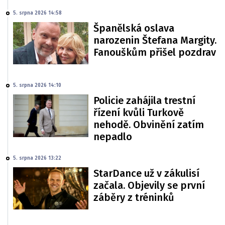
5. srpna 2026 14:58
Španělská oslava
narozenin Štefana Margity.
Fanouškům přišel pozdrav
5. srpna 2026 14:10
Policie zahájila trestní
řízení kvůli Turkově
nehodě. Obvinění zatím
nepadlo
5. srpna 2026 13:22
StarDance už v zákulisí
začala. Objevily se první
záběry z tréninků