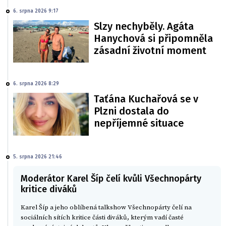
6. srpna 2026 9:17
Slzy nechyběly. Agáta
Hanychová si připomněla
zásadní životní moment
6. srpna 2026 8:29
Taťána Kuchařová se v
Plzni dostala do
nepříjemné situace
5. srpna 2026 21:46
Moderátor Karel Šíp čelí kvůli Všechnopárty
kritice diváků
Karel Šíp a jeho oblíbená talkshow Všechnopárty čelí na
sociálních sítích kritice části diváků, kterým vadí časté