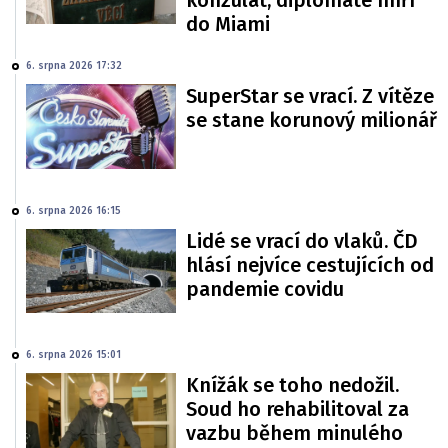
konzulát, diplomaté míří
do Miami
6. srpna 2026 17:32
SuperStar se vrací. Z vítěze
se stane korunový milionář
6. srpna 2026 16:15
Lidé se vrací do vlaků. ČD
hlásí nejvíce cestujících od
pandemie covidu
6. srpna 2026 15:01
Knížák se toho nedožil.
Soud ho rehabilitoval za
vazbu během minulého