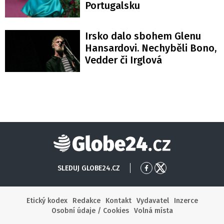
Portugalsku
Irsko dalo sbohem Glenu
Hansardovi. Nechyběli Bono,
Vedder či Irglová
Globe24
SLEDUJ GLOBE24.CZ
Přejít
Přejít
na
na
Facebook
X
Etický kodex
Redakce
Kontakt
Vydavatel
Inzerce
Osobní údaje / Cookies
Volná místa