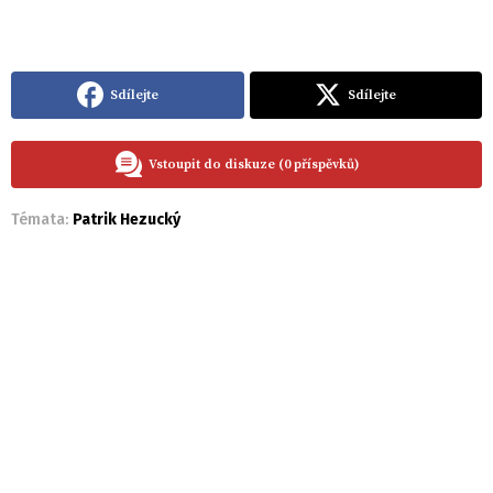
Sdílejte
Sdílejte
Vstoupit do diskuze (0 příspěvků)
Témata:
Patrik Hezucký