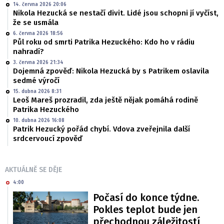
14. června 2026 20:06
Nikola Hezucká se nestačí divit. Lidé jsou schopni jí vyčíst,
že se usmála
6. června 2026 18:56
Půl roku od smrti Patrika Hezuckého: Kdo ho v rádiu
nahradí?
3. června 2026 21:34
Dojemná zpověď: Nikola Hezucká by s Patrikem oslavila
sedmé výročí
15. dubna 2026 8:31
Leoš Mareš prozradil, zda ještě nějak pomáhá rodině
Patrika Hezuckého
10. dubna 2026 16:08
Patrik Hezucký pořád chybí. Vdova zveřejnila další
srdcervoucí zpověď
AKTUÁLNĚ SE DĚJE
4:00
Počasí do konce týdne.
Pokles teplot bude jen
přechodnou záležitostí