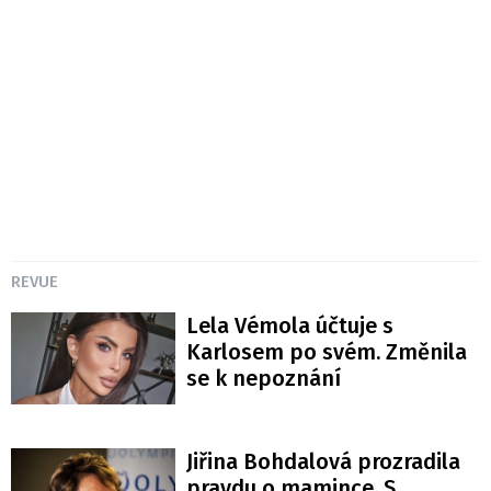
REVUE
Lela Vémola účtuje s
Karlosem po svém. Změnila
se k nepoznání
Jiřina Bohdalová prozradila
pravdu o mamince. S