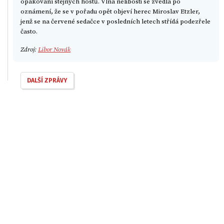
opakování stejných hostů. Vlna nelibosti se zvedla po
oznámení, že se v pořadu opět objeví herec Miroslav Etzler,
jenž se na červené sedačce v posledních letech střídá podezřele
často.
Zdroj:
Libor Novák
DALŠÍ ZPRÁVY