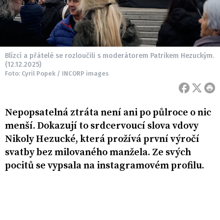
Blízcí a přátelé se rozloučili s moderátorem Patrikem Hezuckým.
(12.12.2025)
Foto: Cyril Popek / INCORP images
Nepopsatelná ztráta není ani po půlroce o nic
menší. Dokazují to srdcervoucí slova vdovy
Nikoly Hezucké, která prožívá první výročí
svatby bez milovaného manžela. Ze svých
pocitů se vypsala na instagramovém profilu.