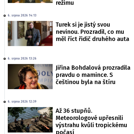
režimu
6. srpna 2026 14:13
Turek si je jistý svou
nevinou. Prozradil, co mu
měl říct řidič druhého auta
6. srpna 2026 13:26
Jiřina Bohdalová prozradila
pravdu o mamince. S
češtinou byla na štíru
6. srpna 2026 12:39
Až 36 stupňů.
Meteorologové upřesnili
výstrahu kvůli tropickému
počasí