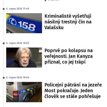
6. srpna 2026 11:40
Kriminalisté vyšetřují
násilný trestný čin na
Valašsku
6. srpna 2026 10:52
Poprvé po kolapsu na
veřejnosti. Jan Kanyza
přiznal, co jej trápí
6. srpna 2026 10:04
Policejní pátrání na jezeře
Most pokračuje. Jeden
člověk se stále pohřešuje