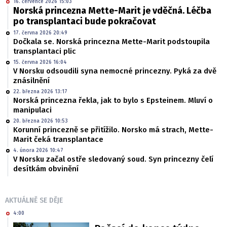
16. července 2026 15:03
Norská princezna Mette-Marit je vděčná. Léčba
po transplantaci bude pokračovat
17. června 2026 20:49
Dočkala se. Norská princezna Mette-Marit podstoupila
transplantaci plic
15. června 2026 16:04
V Norsku odsoudili syna nemocné princezny. Pyká za dvě
znásilnění
22. března 2026 13:17
Norská princezna řekla, jak to bylo s Epsteinem. Mluví o
manipulaci
20. března 2026 10:53
Korunní princezně se přitížilo. Norsko má strach, Mette-
Marit čeká transplantace
4. února 2026 10:47
V Norsku začal ostře sledovaný soud. Syn princezny čelí
desítkám obvinění
AKTUÁLNĚ SE DĚJE
4:00