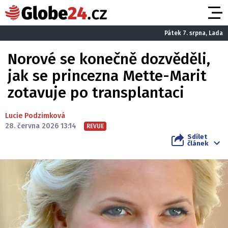
Pátek 7. srpna, Lada
Norové se konečně dozvěděli,
jak se princezna Mette-Marit
zotavuje po transplantaci
Lucie Podzimková
28. června 2026 13:14
REVUE
Sdílet
článek