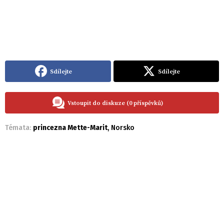
Sdílejte
Sdílejte
Vstoupit do diskuze (0 příspěvků)
Témata:
princezna Mette-Marit
,
Norsko