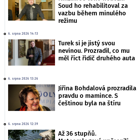
Soud ho rehabilitoval za
vazbu během minulého
režimu
6. srpna 2026 14:13
Turek si je jistý svou
nevinou. Prozradil, co mu
měl říct řidič druhého auta
6. srpna 2026 13:26
Jiřina Bohdalová prozradila
pravdu o mamince. S
češtinou byla na štíru
6. srpna 2026 12:39
Až 36 stupňů.