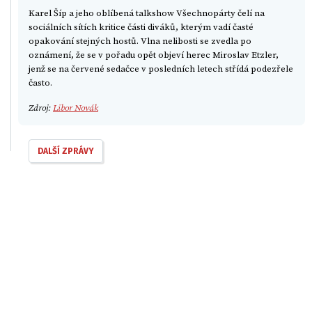
Karel Šíp a jeho oblíbená talkshow Všechnopárty čelí na
sociálních sítích kritice části diváků, kterým vadí časté
opakování stejných hostů. Vlna nelibosti se zvedla po
oznámení, že se v pořadu opět objeví herec Miroslav Etzler,
jenž se na červené sedačce v posledních letech střídá podezřele
často.
Zdroj:
Libor Novák
DALŠÍ ZPRÁVY