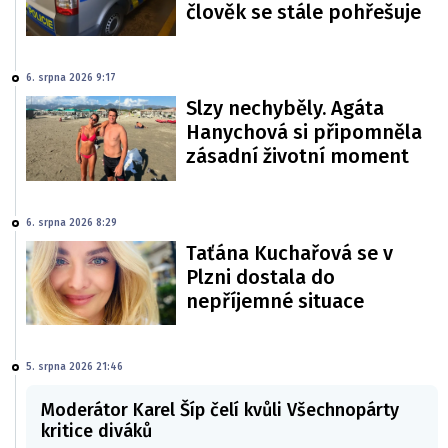
člověk se stále pohřešuje
6. srpna 2026 9:17
Slzy nechyběly. Agáta
Hanychová si připomněla
zásadní životní moment
6. srpna 2026 8:29
Taťána Kuchařová se v
Plzni dostala do
nepříjemné situace
5. srpna 2026 21:46
Moderátor Karel Šíp čelí kvůli Všechnopárty
kritice diváků