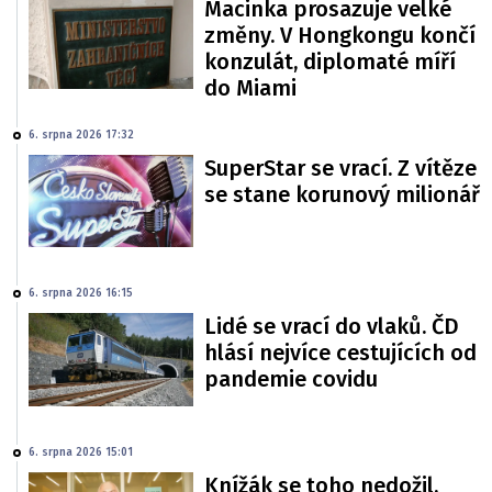
Macinka prosazuje velké
změny. V Hongkongu končí
konzulát, diplomaté míří
do Miami
6. srpna 2026 17:32
SuperStar se vrací. Z vítěze
se stane korunový milionář
6. srpna 2026 16:15
Lidé se vrací do vlaků. ČD
hlásí nejvíce cestujících od
pandemie covidu
6. srpna 2026 15:01
Knížák se toho nedožil.