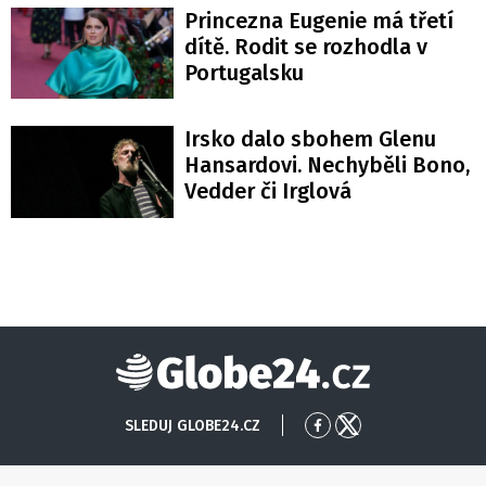
Princezna Eugenie má třetí
dítě. Rodit se rozhodla v
Portugalsku
Irsko dalo sbohem Glenu
Hansardovi. Nechyběli Bono,
Vedder či Irglová
Globe24
SLEDUJ GLOBE24.CZ
Přejít
Přejít
na
na
Facebook
X