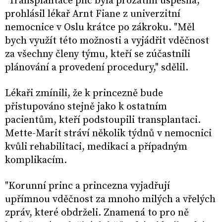
"Transplantace plic byla prozatím úspěšná,"
prohlásil lékař Arnt Fiane z univerzitní
nemocnice v Oslu krátce po zákroku. "Měl
bych využít této možnosti a vyjádřit vděčnost
za všechny členy týmu, kteří se zúčastnili
plánování a provedení procedury," sdělil.
Lékaři zmínili, že k princezně bude
přistupováno stejně jako k ostatním
pacientům, kteří podstoupili transplantaci.
Mette-Marit stráví několik týdnů v nemocnici
kvůli rehabilitaci, medikaci a případným
komplikacím.
"Korunní princ a princezna vyjadřují
upřímnou vděčnost za mnoho milých a vřelých
zpráv, které obdrželi. Znamená to pro ně