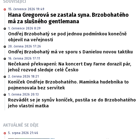
SOUVISEJÍCÍ
15. července 2026 19:49
Hana Gregorová se zastala syna. Brzobohatého
má za slušného gentlemana
1. července 2026 8:29
Ondřej Brzobohatý se pod jednou podmínkou konečně
objevil na veřejnosti
20. června 2026 17:26
Ondřej Brzobohatý má ve sporu s Danielou novou taktiku
16. června 2026 17:11
Nečekané překvapení: Na koncert Ewy Farne dorazil pár,
jehož rozvod sleduje celé Česko
2. června 2026 18:21
Koníček Ondřeje Brzobohatého. Maminka hudebníka to
pojmenovala bez servítek
1. června 2026 20:13
Rozvádět se je synův koníček, pustila se do Brzobohatého
jeho vlastní matka
AKTUÁLNĚ SE DĚJE
5. srpna 2026 21:46