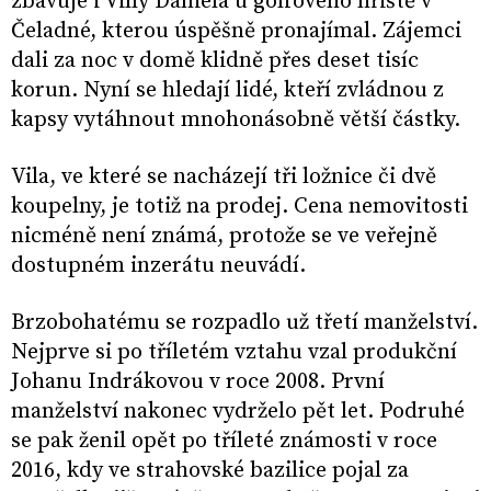
zbavuje i Villy Daniela u golfového hřiště v
Čeladné, kterou úspěšně pronajímal. Zájemci
dali za noc v domě klidně přes deset tisíc
korun. Nyní se hledají lidé, kteří zvládnou z
kapsy vytáhnout mnohonásobně větší částky.
Vila, ve které se nacházejí tři ložnice či dvě
koupelny, je totiž na prodej. Cena nemovitosti
nicméně není známá, protože se ve veřejně
dostupném inzerátu neuvádí.
Brzobohatému se rozpadlo už třetí manželství.
Nejprve si po tříletém vztahu vzal produkční
Johanu Indrákovou v roce 2008. První
manželství nakonec vydrželo pět let. Podruhé
se pak ženil opět po tříleté známosti v roce
2016, kdy ve strahovské bazilice pojal za