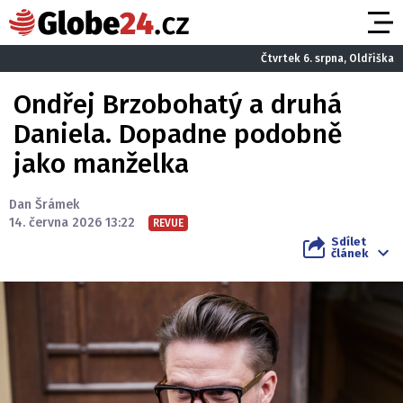
Čtvrtek 6. srpna, Oldřiška
Ondřej Brzobohatý a druhá
Daniela. Dopadne podobně
jako manželka
Dan Šrámek
14. června 2026 13:22
REVUE
Sdílet
článek