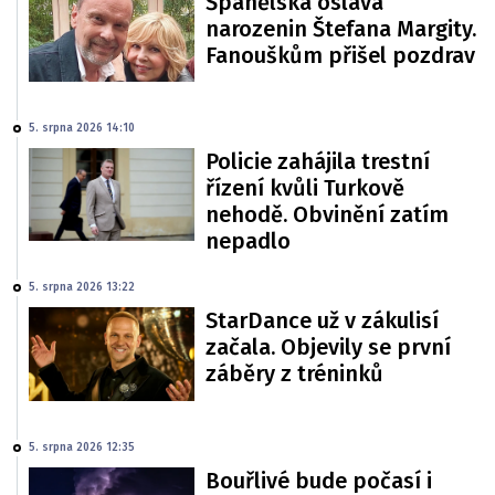
Španělská oslava
narozenin Štefana Margity.
Fanouškům přišel pozdrav
5. srpna 2026 14:10
Policie zahájila trestní
řízení kvůli Turkově
nehodě. Obvinění zatím
nepadlo
5. srpna 2026 13:22
StarDance už v zákulisí
začala. Objevily se první
záběry z tréninků
5. srpna 2026 12:35
Bouřlivé bude počasí i