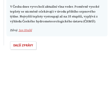
V Česku dnes vyvrcholí aktuální vlna veder. Poměrně vysoké
teploty se nicméně očekávají i v úvodu příštího srpnového
týdne. Nejvyšší teploty vystoupají až na 35 stupňů, vyplývá z
výhledu Českého hydrometeorologického ústavu (ČHMÚ).
Zdroj:
Jan Hrabě
DALŠÍ ZPRÁVY