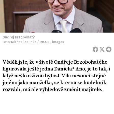
Ondřej Brzobohatý
Foto: Michael Zelinka / INCORP images
Věděli jste, že v životě Ondřeje Brzobohatého
figurovala ještě jedna Daniela? Ano, je to tak, i
když nešlo o živou bytost. Vila nesoucí stejné
jméno jako manželka, se kterou se hudebník
rozvádí, má ale výhledově změnit majitele.