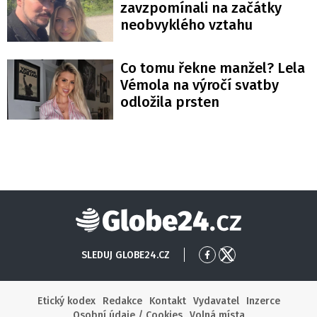
zavzpomínali na začátky
neobvyklého vztahu
Co tomu řekne manžel? Lela
Vémola na výročí svatby
odložila prsten
Globe24
SLEDUJ GLOBE24.CZ
Přejít
Přejít
na
na
Facebook
X
Etický kodex
Redakce
Kontakt
Vydavatel
Inzerce
Osobní údaje / Cookies
Volná místa