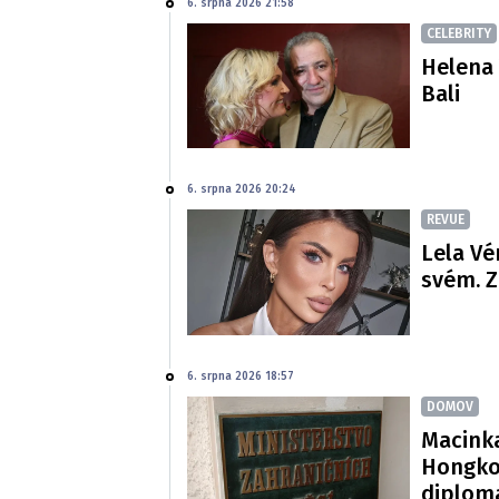
6. srpna 2026 21:58
CELEBRITY
Helena 
Bali
6. srpna 2026 20:24
REVUE
Lela Vé
svém. Z
6. srpna 2026 18:57
DOMOV
Macinka
Hongko
diploma