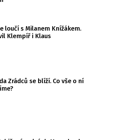
e loučí s Milanem Knížákem.
il Klempíř i Klaus
da Zrádců se blíží. Co vše o ní
víme?