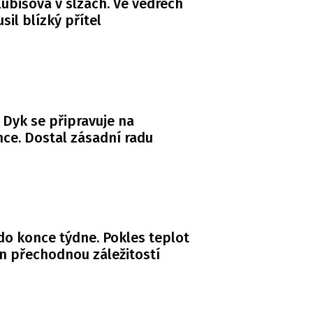
ubišová v slzách. Ve vedrech
usil blízký přítel
 Dyk se připravuje na
ce. Dostal zásadní radu
do konce týdne. Pokles teplot
n přechodnou záležitostí