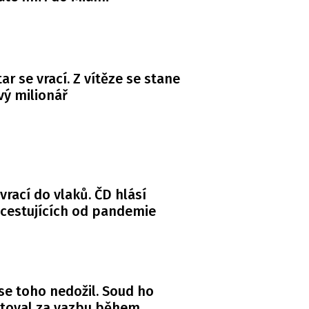
ar se vrací. Z vítěze se stane
ý milionář
 vrací do vlaků. ČD hlásí
 cestujících od pandemie
se toho nedožil. Soud ho
itoval za vazbu během