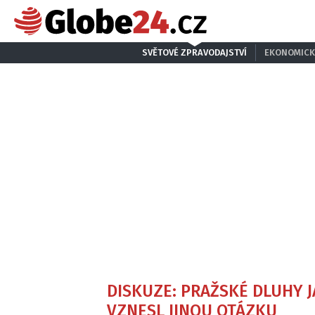
SVĚTOVÉ ZPRAVODAJSTVÍ
EKONOMICK
DISKUZE: PRAŽSKÉ DLUHY 
VZNESL JINOU OTÁZKU