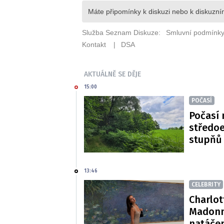
AKTUÁLNĚ SE DĚJE
15:00
POČASÍ
Počasí 
středoe
stupňů
13:46
CELEBRITY
Charlot
Madonn
natáče