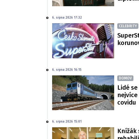
6. srpna 2026 17:32
CELEBRITY
SuperSt
korunov
6. srpna 2026 16:15
DOMOV
Lidé se
nejvíce
covidu
6. srpna 2026 15:01
Knížák 
rehabil