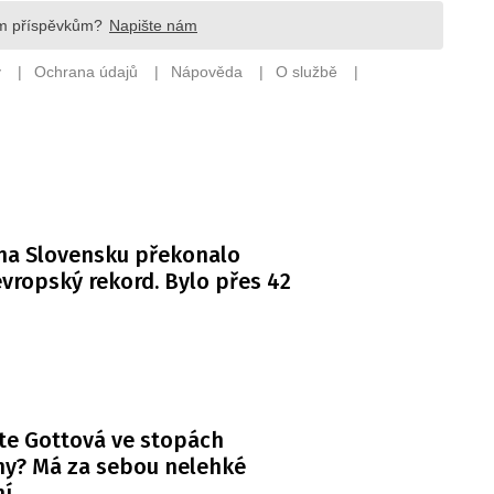
na Slovensku překonalo
vropský rekord. Bylo přes 42
te Gottová ve stopách
y? Má za sebou nelehké
ní