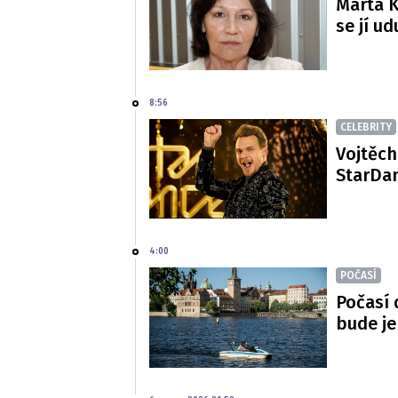
Marta K
se jí ud
8:56
CELEBRITY
Vojtěch
StarDan
4:00
POČASÍ
Počasí 
bude je