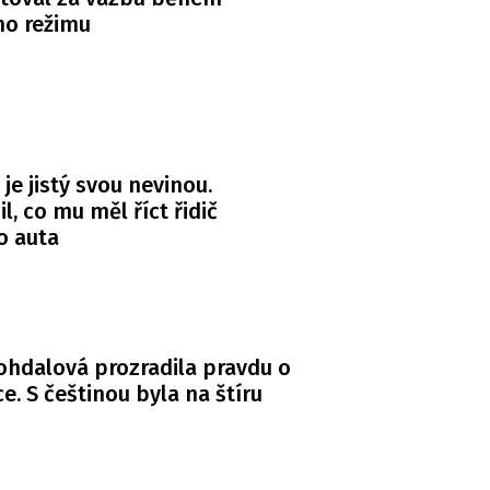
ho režimu
 je jistý svou nevinou.
l, co mu měl říct řidič
o auta
Bohdalová prozradila pravdu o
. S češtinou byla na štíru