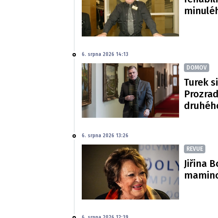
minulé
6. srpna 2026 14:13
DOMOV
Turek si
Prozradi
druhéh
6. srpna 2026 13:26
REVUE
Jiřina 
mamince
6. srpna 2026 12:39