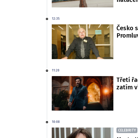
12:35
Česko s
Promluv
11:20
Třetí řa
zatím 
10:08
CELEBRITY