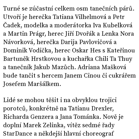
Turné se zúčastní celkem osm tanečních párů.
Utvoří je herečka Tatiana Vilhelmová a Petr
Čadek, modelka a moderátorka Iva Kubelková
a Martin Prágr, herec Jiří Dvořák a Lenka Nora
Návorková, herečka Darija Pavlovičová a
Dominik Vodička, herec Oskar Hes s Kateřinou
Bartuněk Hrstkovou a kuchařka Chili Ta Thuy
a tanečník Jakub Mazůch. Adriana Mašková
bude tančit s hercem Janem Cinou či cukrářem
Josefem Maršálkem.
Lidé se mohou těšit i na obvyklou trojici
porotců, konkrétně na Tatianu Drexler,
Richarda Genzera a Jana Tománka. Nově je
doplní Marek Zelinka, vítěz sedmé řady
StarDance a někdejší hlavní choreograf