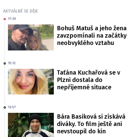
AKTUÁLNĚ SE DĚJE
17:39
Bohuš Matuš a jeho žena
zavzpomínali na začátky
neobvyklého vztahu
15:12
Taťána Kuchařová se v
Plzni dostala do
nepříjemné situace
12:57
Bára Basiková si získává
diváky. To film ještě ani
nevstoupil do kin