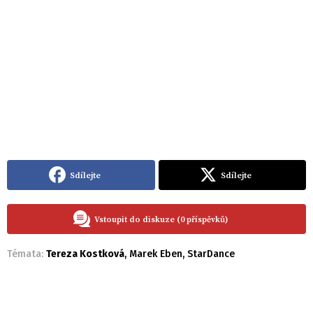
Sdílejte
Sdílejte
Vstoupit do diskuze (0 příspěvků)
Témata:
Tereza Kostková
,
Marek Eben
,
StarDance