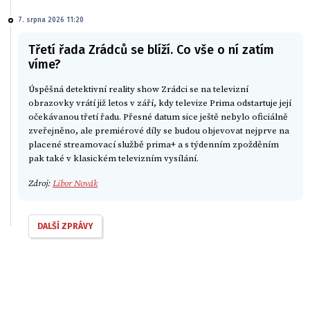
7. srpna 2026 11:20
Třetí řada Zrádců se blíží. Co vše o ní zatím
víme?
Úspěšná detektivní reality show Zrádci se na televizní
obrazovky vrátí již letos v září, kdy televize Prima odstartuje její
očekávanou třetí řadu. Přesné datum sice ještě nebylo oficiálně
zveřejněno, ale premiérové díly se budou objevovat nejprve na
placené streamovací službě prima+ a s týdenním zpožděním
pak také v klasickém televizním vysílání.
Zdroj:
Libor Novák
DALŠÍ ZPRÁVY