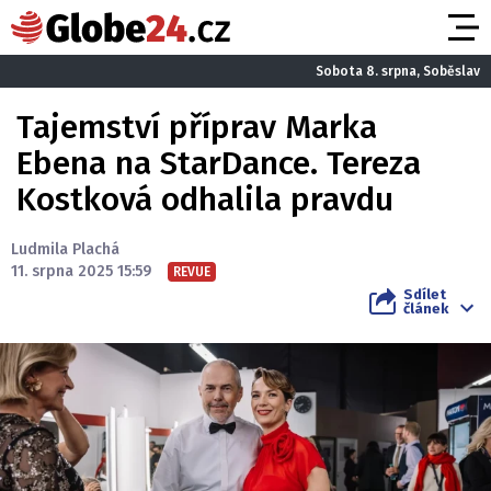
Sobota 8. srpna, Soběslav
Tajemství příprav Marka
Ebena na StarDance. Tereza
Kostková odhalila pravdu
Ludmila Plachá
11. srpna 2025 15:59
REVUE
Sdílet
článek