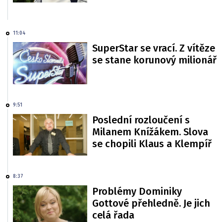
11:04
SuperStar se vrací. Z vítěze
se stane korunový milionář
9:51
Poslední rozloučení s
Milanem Knížákem. Slova
se chopili Klaus a Klempíř
8:37
Problémy Dominiky
Gottové přehledně. Je jich
celá řada