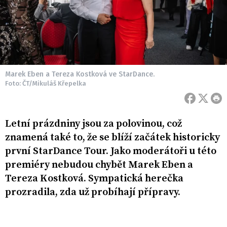
Marek Eben a Tereza Kostková ve StarDance.
Foto: ČT/Mikuláš Křepelka
Letní prázdniny jsou za polovinou, což
znamená také to, že se blíží začátek historicky
první StarDance Tour. Jako moderátoři u této
premiéry nebudou chybět Marek Eben a
Tereza Kostková. Sympatická herečka
prozradila, zda už probíhají přípravy.