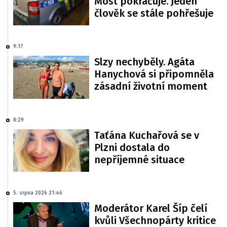
Most pokračuje. Jeden
člověk se stále pohřešuje
9:17
Slzy nechyběly. Agáta
Hanychová si připomněla
zásadní životní moment
8:29
Taťána Kuchařová se v
Plzni dostala do
nepříjemné situace
5. srpna 2026 21:46
Moderátor Karel Šíp čelí
kvůli Všechnopárty kritice