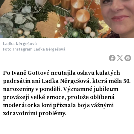
Laďka Něrgešová
Foto: Instagram Laďka Něrgešová
Po Ivaně Gottové neutajila oslavu kulatých
padesátin ani Laďka Něrgešová, která měla 50.
narozeniny v pondělí. Významné jubileum
provázejí velké emoce, protože oblíbená
moderátorka loni přiznala boj s vážnými
zdravotními problémy.