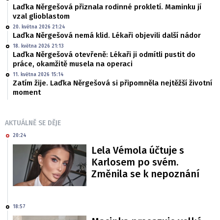
Laďka Něrgešová přiznala rodinné prokletí. Maminku jí
vzal glioblastom
20. května 2026 21:24
Laďka Něrgešová nemá klid. Lékaři objevili další nádor
18. května 2026 21:13
Laďka Něrgešová otevřeně: Lékaři ji odmítli pustit do
práce, okamžitě musela na operaci
11. května 2026 15:14
Zatím žije. Laďka Něrgešová si připomněla nejtěžší životní
moment
AKTUÁLNĚ SE DĚJE
20:24
Lela Vémola účtuje s
Karlosem po svém.
Změnila se k nepoznání
18:57