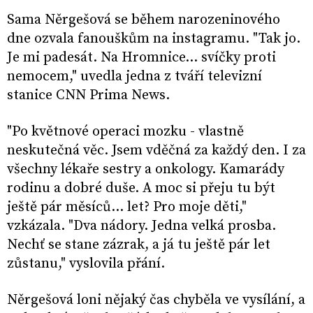
Sama Něrgešová se během narozeninového
dne ozvala fanouškům na instagramu. "Tak jo.
Je mi padesát. Na Hromnice… svíčky proti
nemocem," uvedla jedna z tváří televizní
stanice CNN Prima News.
"Po květnové operaci mozku - vlastně
neskutečná věc. Jsem vděčná za každý den. I za
všechny lékaře sestry a onkology. Kamarády
rodinu a dobré duše. A moc si přeju tu být
ještě pár měsíců… let? Pro moje děti,"
vzkázala. "Dva nádory. Jedna velká prosba.
Nechť se stane zázrak, a já tu ještě pár let
zůstanu," vyslovila přání.
Něrgešová loni nějaký čas chyběla ve vysílání, a