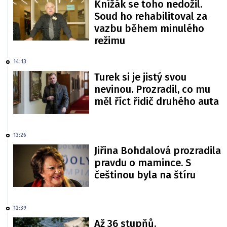
Knížák se toho nedožil.
Soud ho rehabilitoval za
vazbu během minulého
režimu
14:13
Turek si je jistý svou
nevinou. Prozradil, co mu
měl říct řidič druhého auta
13:26
Jiřina Bohdalová prozradila
pravdu o mamince. S
češtinou byla na štíru
12:39
Až 36 stupňů.