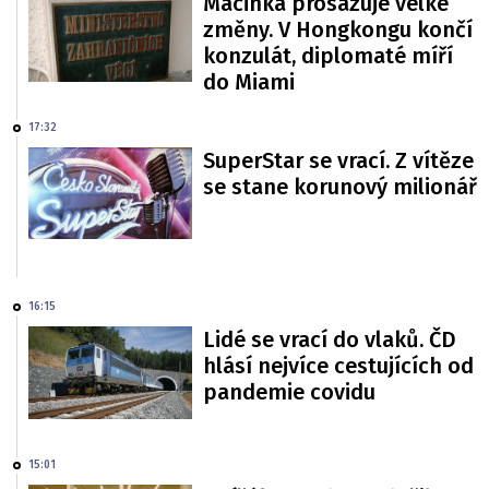
Macinka prosazuje velké
změny. V Hongkongu končí
konzulát, diplomaté míří
do Miami
17:32
SuperStar se vrací. Z vítěze
se stane korunový milionář
16:15
Lidé se vrací do vlaků. ČD
hlásí nejvíce cestujících od
pandemie covidu
15:01