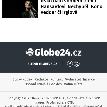
Irsko dalo sbohem Glenu
Hansardovi. Nechyběli Bono,
Vedder či Irglová
Globe24
SLEDUJ GLOBE24.CZ
Přejít
Přejít
na
na
Facebook
X
Etický kodex
Redakce
Kontakt
Vydavatel
Inzerce
Osobní údaje / Cookies
Volná místa
Copyright © 2016—2026 INCORP a. s., a dodavatelé INCORP
images, Profimedia a ČTK.
Jakékoli užití obsahu včetně převzetí, šíření či dalšího zpřístupňování