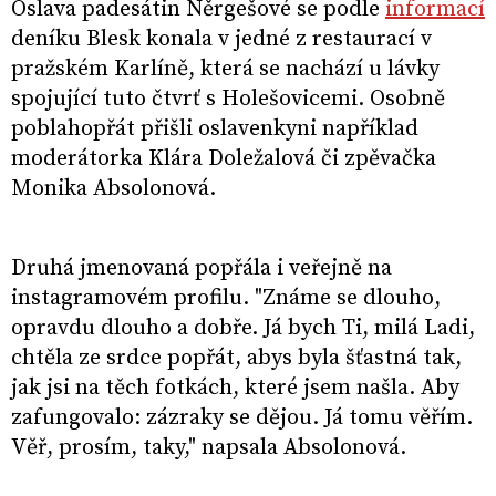
Oslava padesátin Něrgešové se podle
informací
deníku Blesk konala v jedné z restaurací v
pražském Karlíně, která se nachází u lávky
spojující tuto čtvrť s Holešovicemi. Osobně
poblahopřát přišli oslavenkyni například
moderátorka Klára Doležalová či zpěvačka
Monika Absolonová.
Druhá jmenovaná popřála i veřejně na
instagramovém profilu. "Známe se dlouho,
opravdu dlouho a dobře. Já bych Ti, milá Ladi,
chtěla ze srdce popřát, abys byla šťastná tak,
jak jsi na těch fotkách, které jsem našla. Aby
zafungovalo: zázraky se dějou. Já tomu věřím.
Věř, prosím, taky," napsala Absolonová.