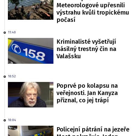
Meteorologové upřesnili
výstrahu kvůli tropickému
počasí
11:40
Kriminalisté vyšetřují
násilný trestný čin na
Valašsku
10:52
Poprvé po kolapsu na
veřejnosti. Jan Kanyza
přiznal, co jej trápí
10:04
Policejní pátrání na jezeře