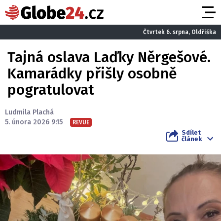
Čtvrtek 6. srpna, Oldřiška
Tajná oslava Laďky Něrgešové.
Kamarádky přišly osobně
pogratulovat
Ludmila Plachá
5. února 2026 9:15
REVUE
Sdílet
článek