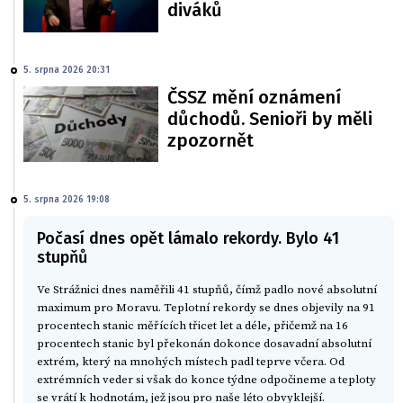
diváků
5. srpna 2026 20:31
ČSSZ mění oznámení
důchodů. Senioři by měli
zpozornět
5. srpna 2026 19:08
Počasí dnes opět lámalo rekordy. Bylo 41
stupňů
Ve Strážnici dnes naměřili 41 stupňů, čímž padlo nové absolutní
maximum pro Moravu. Teplotní rekordy se dnes objevily na 91
procentech stanic měřících třicet let a déle, přičemž na 16
procentech stanic byl překonán dokonce dosavadní absolutní
extrém, který na mnohých místech padl teprve včera. Od
extrémních veder si však do konce týdne odpočineme a teploty
se vrátí k hodnotám, jež jsou pro naše léto obvyklejší.