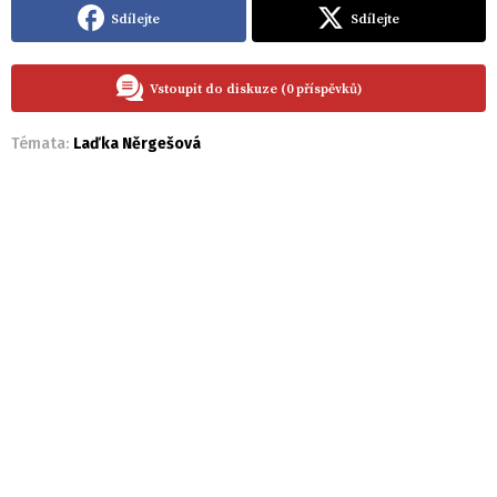
Sdílejte
Sdílejte
Vstoupit do diskuze (0 příspěvků)
Témata:
Laďka Něrgešová