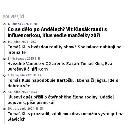
SOUVISEJÍCÍ
12. dubna 2026 11:28
Co se dělo po Andělech? Vít Klusák randí s
influencerkou, Klus vedle manželky září
14. ledna 2026 19:57
Tomáš Klus hvězdou reality show? Spekulace nabírají na
intenzitě
21. listopadu 2025 9:16
Hvězdné Vánoce v O2 areně. Zazáří Tomáš Klus, Eva
Burešová či Jiří Korn
8. listopadu 2025 18:44
Tomás Klus napodobuje Bartošku, Ebena či Jágra. Jde o
dobrou věc
23. ledna 2025 10:43
Klusovi opět přišli o čtyřnohého člena rodiny. Odešel
bojovník, píše písničkář
29. listopadu 2024 16:05
Tomáš Klus prozradil, zdali mu zdraví umožní vystoupit na
Slavících