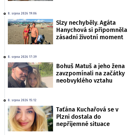
8. srpna 2026 19:06
Slzy nechyběly. Agáta
Hanychová si připomněla
zásadní životní moment
8. srpna 2026 17:39
Bohuš Matuš a jeho žena
zavzpomínali na začátky
neobvyklého vztahu
8. srpna 2026 15:12
Taťána Kuchařová se v
Plzni dostala do
nepříjemné situace