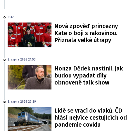
8:32
Nová zpověď princezny
Kate o boji s rakovinou.
Přiznala velké útrapy
8. srpna 2026 21:53
Honza Dědek nastínil, jak
budou vypadat díly
obnovené talk show
8. srpna 2026 20:29
Lidé se vrací do vlaků. ČD
hlásí nejvíce cestujících od
pandemie covidu