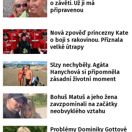
o závěti. Už ji má
připravenou
Nová zpověď princezny Kate
o boji s rakovinou. Přiznala
velké útrapy
Slzy nechyběly. Agáta
Hanychová si připomněla
zásadní životní moment
Bohuš Matuš a jeho žena
zavzpomínali na začátky
neobvyklého vztahu
Problémy Dominiky Gottové