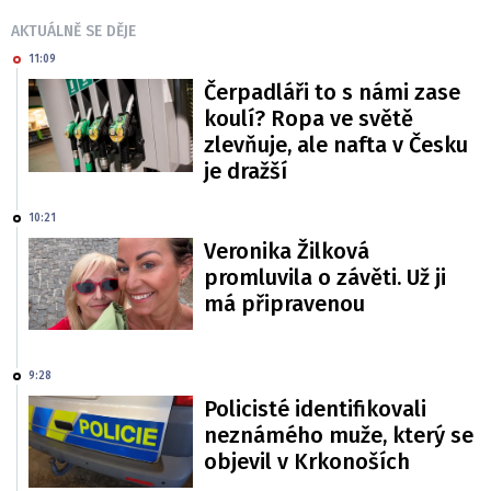
AKTUÁLNĚ SE DĚJE
11:09
Čerpadláři to s námi zase
koulí? Ropa ve světě
zlevňuje, ale nafta v Česku
je dražší
10:21
Veronika Žilková
promluvila o závěti. Už ji
má připravenou
9:28
Policisté identifikovali
neznámého muže, který se
objevil v Krkonoších