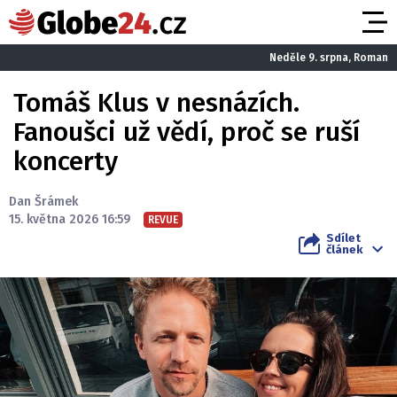
Neděle 9. srpna, Roman
Tomáš Klus v nesnázích.
Fanoušci už vědí, proč se ruší
koncerty
Dan Šrámek
15. května 2026 16:59
REVUE
Sdílet
článek