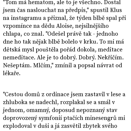
"Tom má hematom, ale to je všechno. Dostal
jsem čas naslouchat na předpis," spustil Klus
na instagramu a přiznal, že týden blbě spal při
vzpomínce na dědu Aloise, nejsilnějšího
chlapa, co znal. "Odešel právě tak - jednoho
dne ho tak nějak blbě bolelo v krku. To mi má
dětská mysl pouštěla pořád dokola, meditace
nemeditace. Ale je to dobrý. Dobrý. Nekřičím.
Nešeptám. Mlčím," zmínil a popsal návrat od
lékaře.
"Cestou domů z ordinace jsem zastavil v lese a
zhluboka se nadechl, rozplakal se a smál v
jednom, omamný, doposud nepoznaný stav
doprovozený symfonií ptačích minesengrů mi
explodoval v duši a já zasvětil zbytek svého