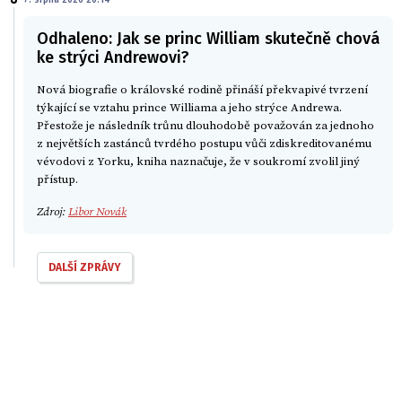
Odhaleno: Jak se princ William skutečně chová
ke strýci Andrewovi?
Nová biografie o královské rodině přináší překvapivé tvrzení
týkající se vztahu prince Williama a jeho strýce Andrewa.
Přestože je následník trůnu dlouhodobě považován za jednoho
z největších zastánců tvrdého postupu vůči zdiskreditovanému
vévodovi z Yorku, kniha naznačuje, že v soukromí zvolil jiný
přístup.
Zdroj:
Libor Novák
DALŠÍ ZPRÁVY