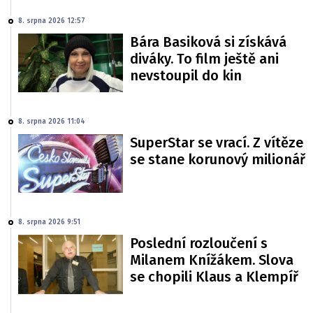
8. srpna 2026 12:57
Bára Basiková si získává
diváky. To film ještě ani
nevstoupil do kin
8. srpna 2026 11:04
SuperStar se vrací. Z vítěze
se stane korunový milionář
8. srpna 2026 9:51
Poslední rozloučení s
Milanem Knížákem. Slova
se chopili Klaus a Klempíř