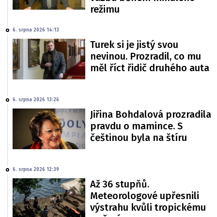
režimu
6. srpna 2026 14:13
Turek si je jistý svou
nevinou. Prozradil, co mu
měl říct řidič druhého auta
6. srpna 2026 13:26
Jiřina Bohdalová prozradila
pravdu o mamince. S
češtinou byla na štíru
6. srpna 2026 12:39
Až 36 stupňů.
Meteorologové upřesnili
výstrahu kvůli tropickému