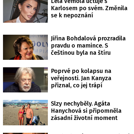
Lela Vémola účtuje s
Karlosem po svém. Změnila
se k nepoznání
Jiřina Bohdalová prozradila
pravdu o mamince. S
češtinou byla na štíru
Poprvé po kolapsu na
veřejnosti. Jan Kanyza
přiznal, co jej trápí
Slzy nechyběly. Agáta
Hanychová si připomněla
zásadní životní moment