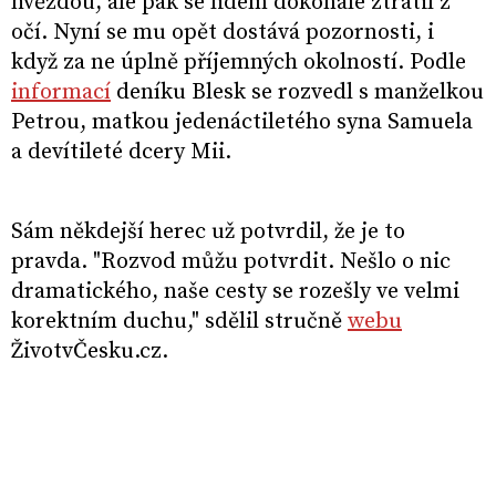
hvězdou, ale pak se lidem dokonale ztratil z
očí. Nyní se mu opět dostává pozornosti, i
když za ne úplně příjemných okolností. Podle
informací
deníku Blesk se rozvedl s manželkou
Petrou, matkou jedenáctiletého syna Samuela
a devítileté dcery Mii.
Sám někdejší herec už potvrdil, že je to
pravda. "Rozvod můžu potvrdit. Nešlo o nic
dramatického, naše cesty se rozešly ve velmi
korektním duchu," sdělil stručně
webu
ŽivotvČesku.cz.