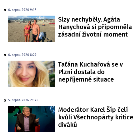
6. srpna 2026 9:17
Slzy nechyběly. Agáta
Hanychová si připomněla
zásadní životní moment
6. srpna 2026 8:29
Taťána Kuchařová se v
Plzni dostala do
nepříjemné situace
5. srpna 2026 21:46
Moderátor Karel Šíp čelí
kvůli Všechnopárty kritice
diváků