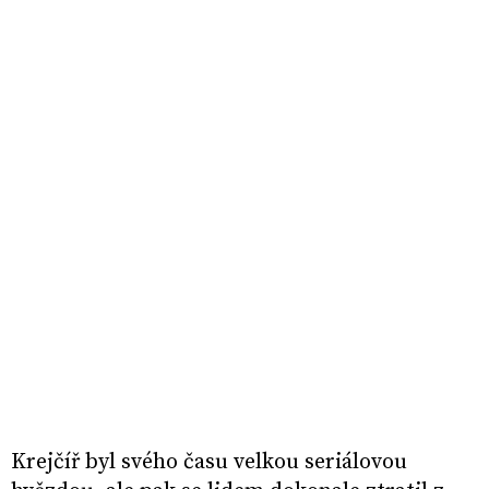
Krejčíř byl svého času velkou seriálovou