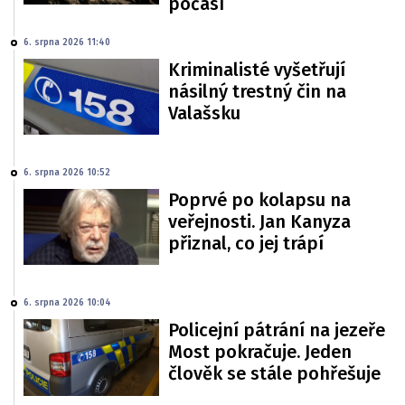
počasí
6. srpna 2026 11:40
Kriminalisté vyšetřují
násilný trestný čin na
Valašsku
6. srpna 2026 10:52
Poprvé po kolapsu na
veřejnosti. Jan Kanyza
přiznal, co jej trápí
6. srpna 2026 10:04
Policejní pátrání na jezeře
Most pokračuje. Jeden
člověk se stále pohřešuje