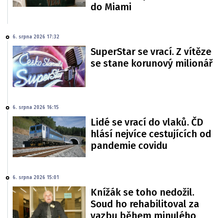
do Miami
6. srpna 2026 17:32
SuperStar se vrací. Z vítěze
se stane korunový milionář
6. srpna 2026 16:15
Lidé se vrací do vlaků. ČD
hlásí nejvíce cestujících od
pandemie covidu
6. srpna 2026 15:01
Knížák se toho nedožil.
Soud ho rehabilitoval za
vazbu během minulého