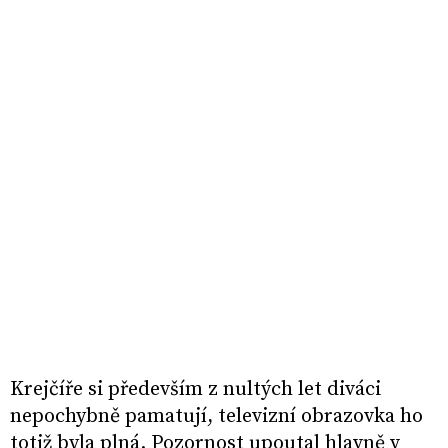
Krejčíře si především z nultých let diváci
nepochybně pamatují, televizní obrazovka ho
totiž byla plná. Pozornost upoutal hlavně v