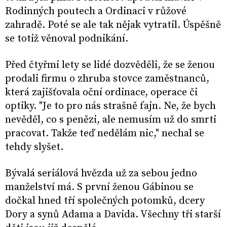
Rodinných poutech a Ordinaci v růžové
zahradě. Poté se ale tak nějak vytratil. Úspěšně
se totiž věnoval podnikání.
Před čtyřmi lety se lidé dozvěděli, že se ženou
prodali firmu o zhruba stovce zaměstnanců,
která zajišťovala oční ordinace, operace či
optiky. "Je to pro nás strašně fajn. Ne, že bych
nevěděl, co s penězi, ale nemusím už do smrti
pracovat. Takže teď nedělám nic," nechal se
tehdy slyšet.
Bývalá seriálová hvězda už za sebou jedno
manželství má. S první ženou Gábinou se
dočkal hned tří společných potomků, dcery
Dory a synů Adama a Davida. Všechny tři starší