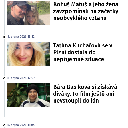
Bohuš Matuš a jeho žena
zavzpomínali na začátky
neobvyklého vztahu
8. srpna 2026 15:12
Taťána Kuchařová se v
Plzni dostala do
nepříjemné situace
8. srpna 2026 12:57
Bára Basiková si získává
diváky. To film ještě ani
nevstoupil do kin
8. srpna 2026 11:04