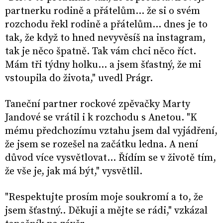
partnerku rodině a přátelům... že si o svém
rozchodu řekl rodině a přátelům… dnes je to
tak, že když to hned nevyvěsíš na instagram,
tak je něco špatně. Tak vám chci něco říct.
Mám tři týdny holku... a jsem šťastný, že mi
vstoupila do života," uvedl Prágr.
Taneční partner rockové zpěvačky Marty
Jandové se vrátil i k rozchodu s Anetou. "K
mému předchozímu vztahu jsem dal vyjádření,
že jsem se rozešel na začátku ledna. A není
důvod více vysvětlovat… Řídím se v životě tím,
že vše je, jak má být," vysvětlil.
"Respektujte prosím moje soukromí a to, že
jsem šťastný.. Děkuji a mějte se rádi," vzkázal