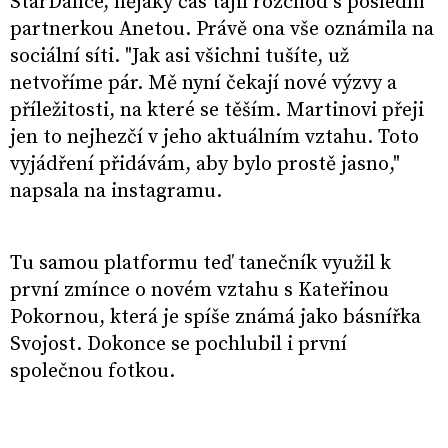
StarDance, nějaký čas tajil rozchod s poslední
partnerkou Anetou. Právě ona vše oznámila na
sociální síti. "Jak asi všichni tušíte, už
netvoříme pár. Mě nyní čekají nové výzvy a
příležitosti, na které se těším. Martinovi přeji
jen to nejhezčí v jeho aktuálním vztahu. Toto
vyjádření přidávám, aby bylo prostě jasno,"
napsala na instagramu.
Tu samou platformu teď tanečník využil k
první zmínce o novém vztahu s Kateřinou
Pokornou, která je spíše známá jako básnířka
Svojost. Dokonce se pochlubil i první
společnou fotkou.