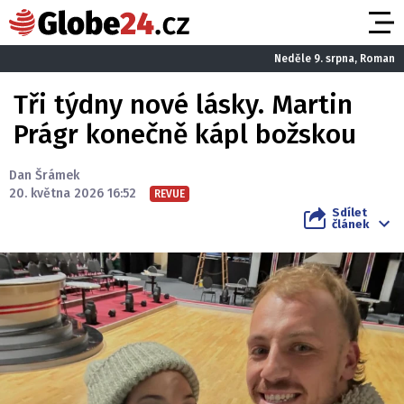
Neděle 9. srpna, Roman
Tři týdny nové lásky. Martin
Prágr konečně kápl božskou
Dan Šrámek
20. května 2026 16:52
REVUE
Sdílet
článek