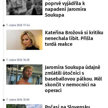
poprvé vyjádřila k
napadení Jaromíra
Soukupa
7. srpna 2026 17:44
Kateřina Brožová si kritiku
nenechala líbit. Přišla
tvrdá reakce
7. srpna 2026 16:28
Jaromíra Soukupa údajně
zmlátili útočníci s
baseballovou pálkou. Měl
skončit v nemocnici na
operaci
7. srpna 2026 15:00
Počasí na Slovensku