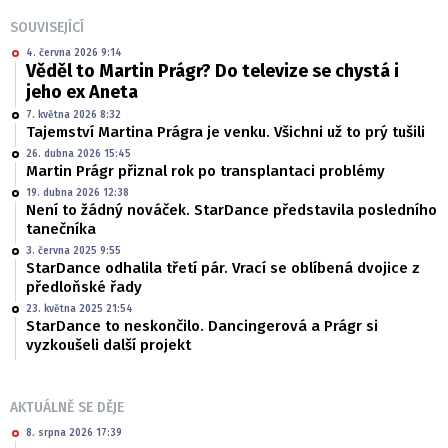
SOUVISEJÍCÍ
4. června 2026 9:14
Věděl to Martin Prágr? Do televize se chystá i
jeho ex Aneta
7. května 2026 8:32
Tajemství Martina Prágra je venku. Všichni už to prý tušili
26. dubna 2026 15:45
Martin Prágr přiznal rok po transplantaci problémy
19. dubna 2026 12:38
Není to žádný nováček. StarDance představila posledního
tanečníka
3. června 2025 9:55
StarDance odhalila třetí pár. Vrací se oblíbená dvojice z
předloňské řady
23. května 2025 21:54
StarDance to neskončilo. Dancingerová a Prágr si
vyzkoušeli další projekt
AKTUÁLNĚ SE DĚJE
8. srpna 2026 17:39