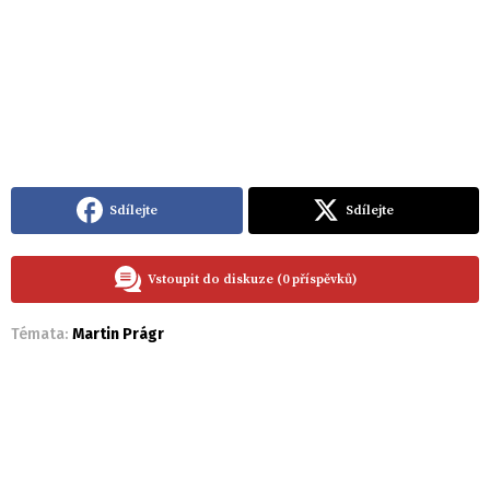
Sdílejte
Sdílejte
Vstoupit do diskuze (0 příspěvků)
Témata:
Martin Prágr