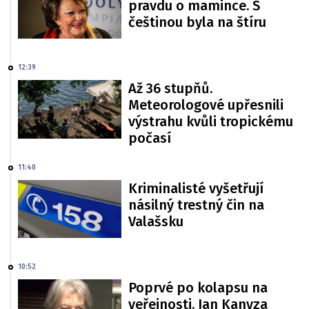
pravdu o mamince. S
češtinou byla na štíru
12:39
Až 36 stupňů.
Meteorologové upřesnili
výstrahu kvůli tropickému
počasí
11:40
Kriminalisté vyšetřují
násilný trestný čin na
Valašsku
10:52
Poprvé po kolapsu na
veřejnosti. Jan Kanyza