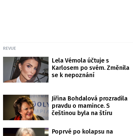
REVUE
Lela Vémola účtuje s
Karlosem po svém. Změnila
se k nepoznání
Jiřina Bohdalová prozradila
pravdu o mamince. S
češtinou byla na štíru
Poprvé po kolapsu na