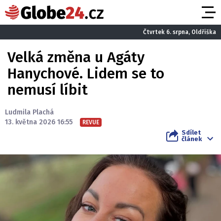
Čtvrtek 6. srpna, Oldřiška
Velká změna u Agáty
Hanychové. Lidem se to
nemusí líbit
Ludmila Plachá
13. května 2026 16:55
REVUE
Sdílet
článek