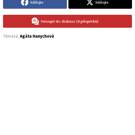
Sdílejte
Sdílejte
Vstoupit do diskuze (0 příspěvků)
Témata:
Agáta Hanychová