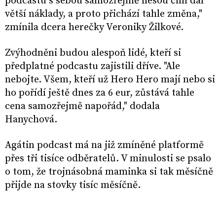
podcastu s sebou samozřejmě nesou čím dál
větší náklady, a proto přichází tahle změna,"
zmínila dcera herečky Veroniky Žilkové.
Zvýhodněni budou alespoň lidé, kteří si
předplatné podcastu zajistili dříve. "Ale
nebojte. Všem, kteří už Hero Hero mají nebo si
ho pořídí ještě dnes za 6 eur, zůstává tahle
cena samozřejmě napořád," dodala
Hanychová.
Agátin podcast má na již zmíněné platformě
přes tři tisíce odběratelů. V minulosti se psalo
o tom, že trojnásobná maminka si tak měsíčně
přijde na stovky tisíc měsíčně.