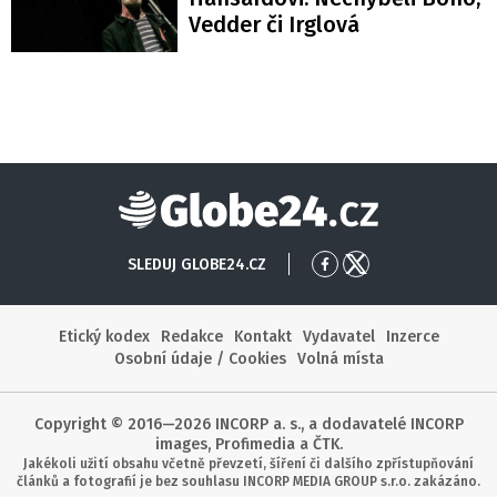
Vedder či Irglová
Globe24
SLEDUJ GLOBE24.CZ
Přejít
Přejít
na
na
Facebook
X
Etický kodex
Redakce
Kontakt
Vydavatel
Inzerce
Osobní údaje / Cookies
Volná místa
Copyright © 2016—2026 INCORP a. s., a dodavatelé INCORP
images, Profimedia a ČTK.
Jakékoli užití obsahu včetně převzetí, šíření či dalšího zpřístupňování
článků a fotografií je bez souhlasu INCORP MEDIA GROUP s.r.o. zakázáno.