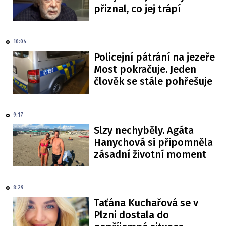
přiznal, co jej trápí
10:04
Policejní pátrání na jezeře
Most pokračuje. Jeden
člověk se stále pohřešuje
9:17
Slzy nechyběly. Agáta
Hanychová si připomněla
zásadní životní moment
8:29
Taťána Kuchařová se v
Plzni dostala do