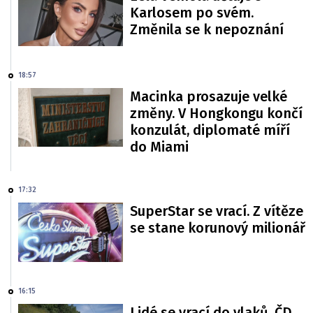
Karlosem po svém.
Změnila se k nepoznání
18:57
Macinka prosazuje velké
změny. V Hongkongu končí
konzulát, diplomaté míří
do Miami
17:32
SuperStar se vrací. Z vítěze
se stane korunový milionář
16:15
Lidé se vrací do vlaků. ČD