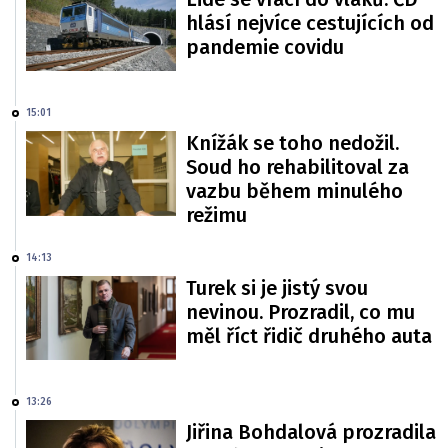
hlásí nejvíce cestujících od
pandemie covidu
15:01
Knížák se toho nedožil.
Soud ho rehabilitoval za
vazbu během minulého
režimu
14:13
Turek si je jistý svou
nevinou. Prozradil, co mu
měl říct řidič druhého auta
13:26
Jiřina Bohdalová prozradila