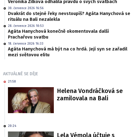
Veronika Žilková odhalila pravdu o svých svatbách
30. července 2026 16:56
Dvakrát do stejné řeky nevstoupíš? Agáta Hanychová se
rituálu na Bali nezalekla
28. července 2026 10:53
Agáta Hanychová konečně okomentovala další
Prachařovu svatbu
18. července 2026 16:33
Agáta Hanychová má být na co hrdá. Její syn se zařadil
mezi světovou elitu
AKTUÁLNĚ SE DĚJE
21:58
Helena Vondráčková se
zamilovala na Bali
20:24
Lela Vémola účtuje s