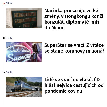
18:57
Macinka prosazuje velké
změny. V Hongkongu končí
konzulát, diplomaté míří
do Miami
17:32
SuperStar se vrací. Z vítěze
se stane korunový milionář
16:15
Lidé se vrací do vlaků. ČD
hlásí nejvíce cestujících od
pandemie covidu