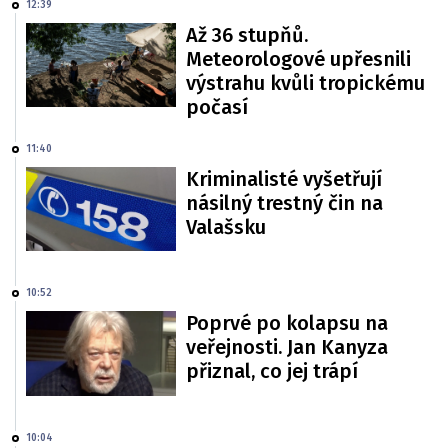
12:39
Až 36 stupňů.
Meteorologové upřesnili
výstrahu kvůli tropickému
počasí
11:40
Kriminalisté vyšetřují
násilný trestný čin na
Valašsku
10:52
Poprvé po kolapsu na
veřejnosti. Jan Kanyza
přiznal, co jej trápí
10:04