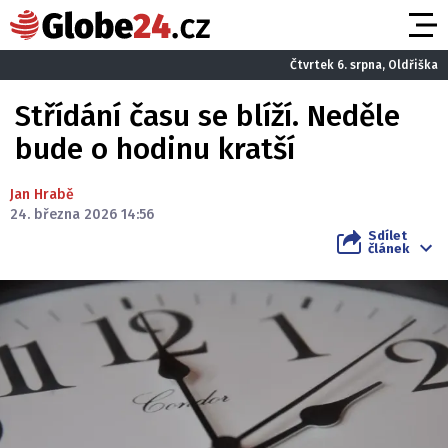
Čtvrtek 6. srpna, Oldřiška
Střídání času se blíží. Neděle
bude o hodinu kratší
Jan Hrabě
24. března 2026 14:56
Sdílet
článek