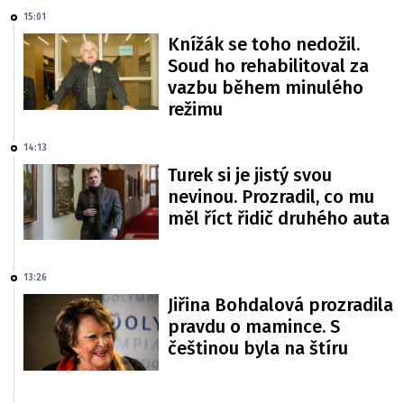
15:01
Knížák se toho nedožil.
Soud ho rehabilitoval za
vazbu během minulého
režimu
14:13
Turek si je jistý svou
nevinou. Prozradil, co mu
měl říct řidič druhého auta
13:26
Jiřina Bohdalová prozradila
pravdu o mamince. S
češtinou byla na štíru