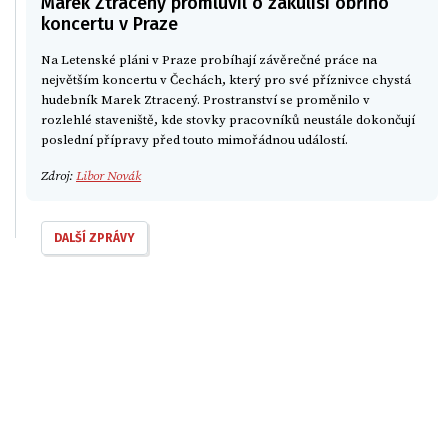
Marek Ztracený promluvil o zákulisí obřího
koncertu v Praze
Na Letenské pláni v Praze probíhají závěrečné práce na
největším koncertu v Čechách, který pro své příznivce chystá
hudebník Marek Ztracený. Prostranství se proměnilo v
rozlehlé staveniště, kde stovky pracovníků neustále dokončují
poslední přípravy před touto mimořádnou událostí.
Zdroj:
Libor Novák
DALŠÍ ZPRÁVY