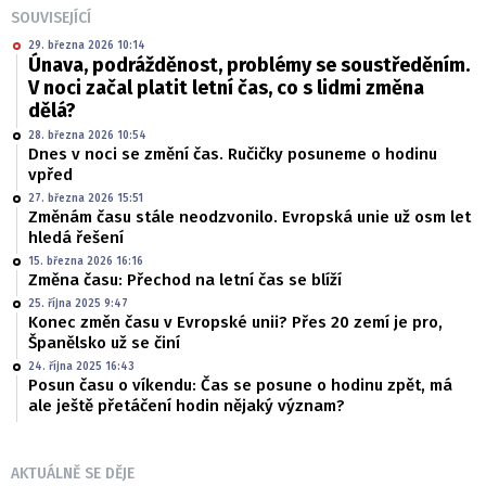
SOUVISEJÍCÍ
29. března 2026 10:14
Únava, podrážděnost, problémy se soustředěním.
V noci začal platit letní čas, co s lidmi změna
dělá?
28. března 2026 10:54
Dnes v noci se změní čas. Ručičky posuneme o hodinu
vpřed
27. března 2026 15:51
Změnám času stále neodzvonilo. Evropská unie už osm let
hledá řešení
15. března 2026 16:16
Změna času: Přechod na letní čas se blíží
25. října 2025 9:47
Konec změn času v Evropské unii? Přes 20 zemí je pro,
Španělsko už se činí
24. října 2025 16:43
Posun času o víkendu: Čas se posune o hodinu zpět, má
ale ještě přetáčení hodin nějaký význam?
AKTUÁLNĚ SE DĚJE