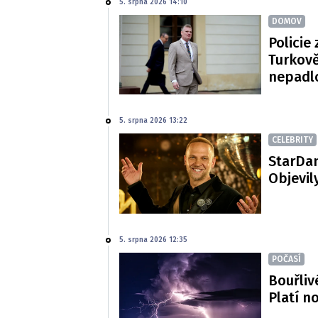
5. srpna 2026 14:10
DOMOV
Policie 
Turkově
nepadl
5. srpna 2026 13:22
CELEBRITY
StarDan
Objevil
5. srpna 2026 12:35
POČASÍ
Bouřliv
Platí n