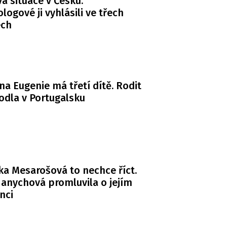
 situace v Česku.
logové ji vyhlásili ve třech
ech
na Eugenie má třetí dítě. Rodit
odla v Portugalsku
a Mesarošová to nechce říct.
anychová promluvila o jejím
nci