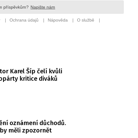
or Karel Šíp čelí kvůli
párty kritice diváků
ění oznámení důchodů.
 by měli zpozornět