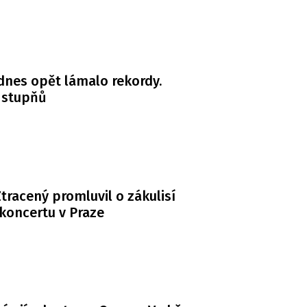
dnes opět lámalo rekordy.
 stupňů
tracený promluvil o zákulisí
koncertu v Praze