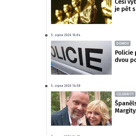
Češi vy
je pět 
5. srpna 2026 16:04
DOMOV
Policie
dvou p
5. srpna 2026 14:58
CELEBRITY
Španěls
Margity