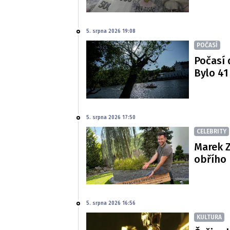
5. srpna 2026 19:08
POČASÍ
Počasí 
Bylo 41
5. srpna 2026 17:50
CELEBRITY
Marek Z
obřího 
5. srpna 2026 16:56
KULTURA