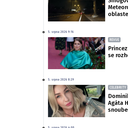
Smogová
Meteoro
oblast
5. srpna 2026 9:16
REVUE
Princez
se rozh
5. srpna 2026 8:29
CELEBRITY
Dominik
Agáta H
snoube
5. srpna 2026 4:00