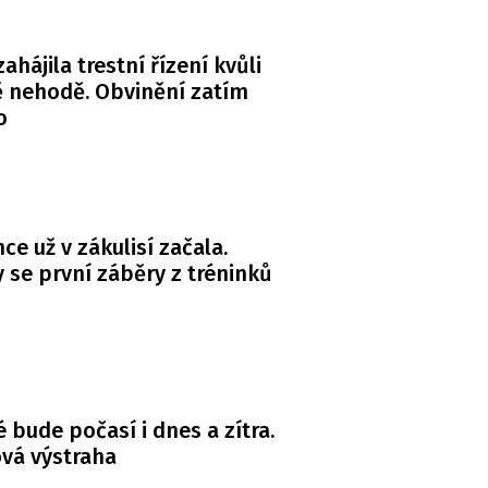
zahájila trestní řízení kvůli
 nehodě. Obvinění zatím
o
ce už v zákulisí začala.
y se první záběry z tréninků
é bude počasí i dnes a zítra.
ová výstraha