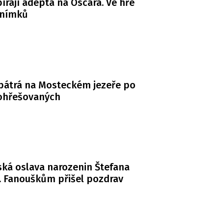
bírají adepta na Oscara. Ve hře
snímků
 pátrá na Mosteckém jezeře po
ohřešovaných
ká oslava narozenin Štefana
. Fanouškům přišel pozdrav