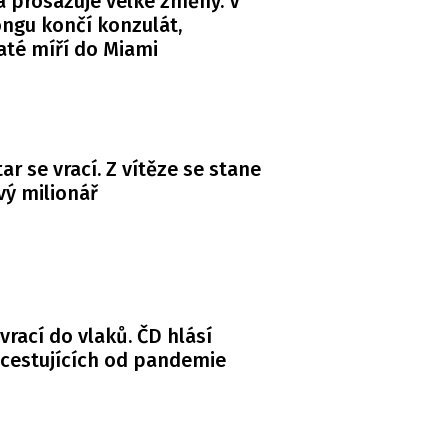
 prosazuje velké změny. V
ngu končí konzulát,
té míří do Miami
ar se vrací. Z vítěze se stane
ý milionář
 vrací do vlaků. ČD hlásí
 cestujících od pandemie