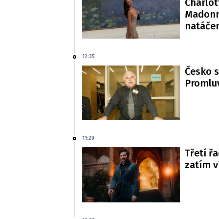
Charlot
Madonn
natáče
12:35
Česko s
Promluv
11:20
Třetí řa
zatím 