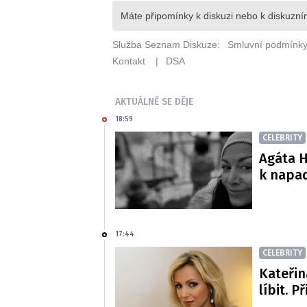
AKTUÁLNĚ SE DĚJE
18:59
CELEBRITY
Agáta H
k napa
17:44
CELEBRITY
Kateřin
líbit. P