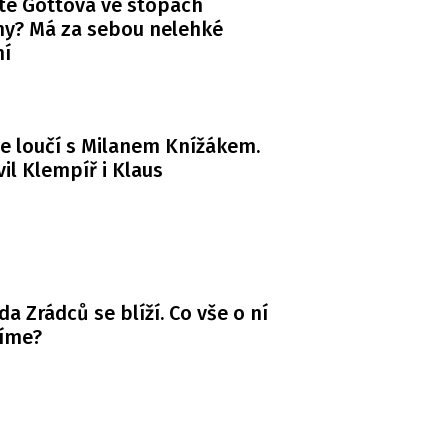
te Gottová ve stopách
y? Má za sebou nelehké
ní
e loučí s Milanem Knížákem.
il Klempíř i Klaus
da Zrádců se blíží. Co vše o ní
víme?