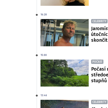
16:28
CELEBRITY
Jaromír
útočníc
skončit
15:00
POČASÍ
Počasí 
středoe
stupňů
13:46
CELEBRITY