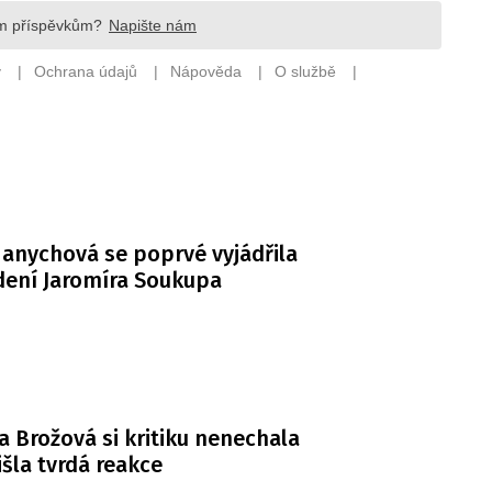
anychová se poprvé vyjádřila
dení Jaromíra Soukupa
a Brožová si kritiku nenechala
řišla tvrdá reakce