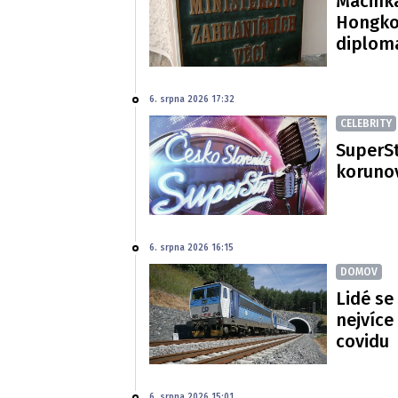
Macinka
Hongko
diploma
6. srpna 2026 17:32
CELEBRITY
SuperSt
korunov
6. srpna 2026 16:15
DOMOV
Lidé se
nejvíce
covidu
6. srpna 2026 15:01