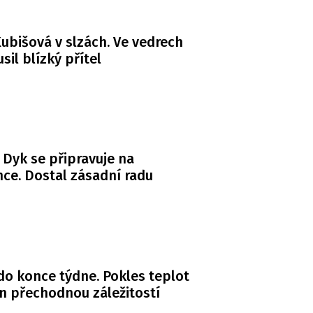
ubišová v slzách. Ve vedrech
usil blízký přítel
 Dyk se připravuje na
ce. Dostal zásadní radu
do konce týdne. Pokles teplot
n přechodnou záležitostí