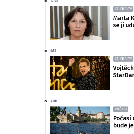
10:08
CELEBRITY
Marta K
se jí ud
8:56
CELEBRITY
Vojtěch
StarDan
4:00
POČASÍ
Počasí 
bude je