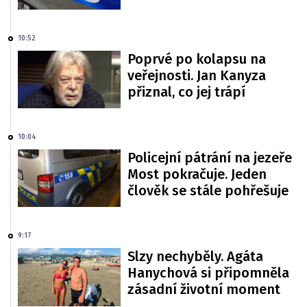
10:52
Poprvé po kolapsu na
veřejnosti. Jan Kanyza
přiznal, co jej trápí
10:04
Policejní pátrání na jezeře
Most pokračuje. Jeden
člověk se stále pohřešuje
9:17
Slzy nechyběly. Agáta
Hanychová si připomněla
zásadní životní moment