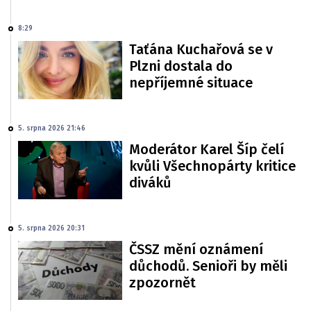
8:29
Taťána Kuchařová se v
Plzni dostala do
nepříjemné situace
5. srpna 2026 21:46
Moderátor Karel Šíp čelí
kvůli Všechnopárty kritice
diváků
5. srpna 2026 20:31
ČSSZ mění oznámení
důchodů. Senioři by měli
zpozornět