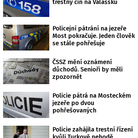
trestný čin na Valašsku
Policejní pátrání na jezeře
Most pokračuje. Jeden člověk
se stále pohřešuje
ČSSZ mění oznámení
důchodů. Senioři by měli
zpozornět
Policie pátrá na Mosteckém
jezeře po dvou
pohřešovaných
Policie zahájila trestní řízení
kvůli Turkově nehodě.