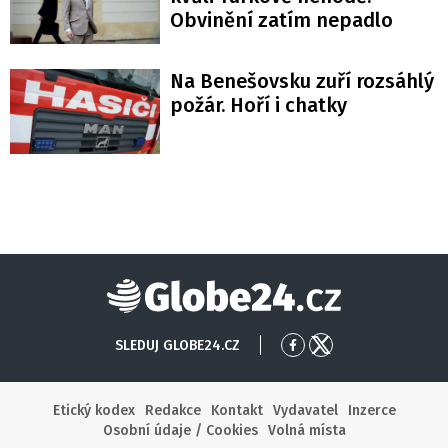
Obvinění zatím nepadlo
Na Benešovsku zuří rozsáhlý
požár. Hoří i chatky
Globe24
SLEDUJ GLOBE24.CZ
Přejít
Přejít
na
na
Facebook
X
Etický kodex
Redakce
Kontakt
Vydavatel
Inzerce
Osobní údaje / Cookies
Volná místa