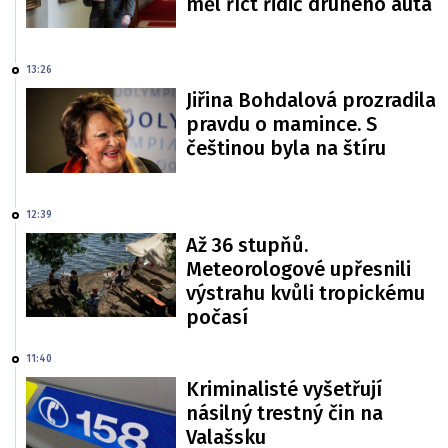
měl říct řidič druhého auta
13:26
Jiřina Bohdalová prozradila
pravdu o mamince. S
češtinou byla na štíru
12:39
Až 36 stupňů.
Meteorologové upřesnili
výstrahu kvůli tropickému
počasí
11:40
Kriminalisté vyšetřují
násilný trestný čin na
Valašsku