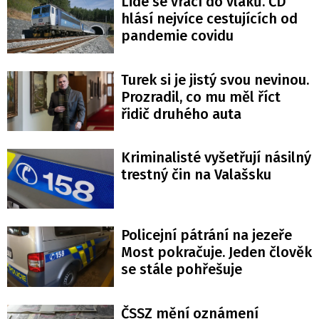
Lidé se vrací do vlaků. ČD
hlásí nejvíce cestujících od
pandemie covidu
Turek si je jistý svou nevinou.
Prozradil, co mu měl říct
řidič druhého auta
Kriminalisté vyšetřují násilný
trestný čin na Valašsku
Policejní pátrání na jezeře
Most pokračuje. Jeden člověk
se stále pohřešuje
ČSSZ mění oznámení