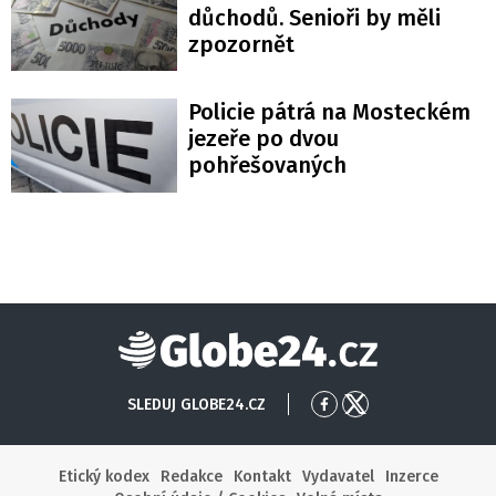
důchodů. Senioři by měli
zpozornět
Policie pátrá na Mosteckém
jezeře po dvou
pohřešovaných
Globe24
SLEDUJ GLOBE24.CZ
Přejít
Přejít
na
na
Facebook
X
Etický kodex
Redakce
Kontakt
Vydavatel
Inzerce