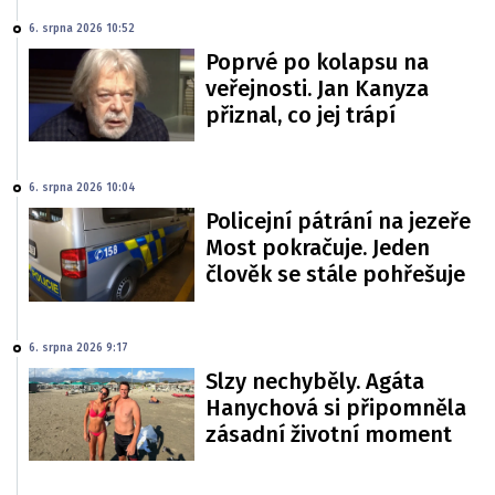
6. srpna 2026 10:52
Poprvé po kolapsu na
veřejnosti. Jan Kanyza
přiznal, co jej trápí
6. srpna 2026 10:04
Policejní pátrání na jezeře
Most pokračuje. Jeden
člověk se stále pohřešuje
6. srpna 2026 9:17
Slzy nechyběly. Agáta
Hanychová si připomněla
zásadní životní moment