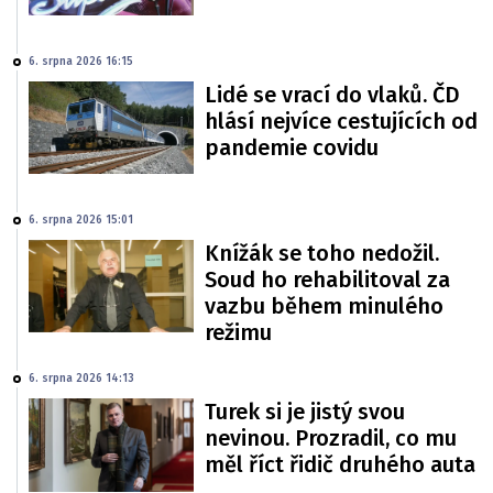
6. srpna 2026 16:15
Lidé se vrací do vlaků. ČD
hlásí nejvíce cestujících od
pandemie covidu
6. srpna 2026 15:01
Knížák se toho nedožil.
Soud ho rehabilitoval za
vazbu během minulého
režimu
6. srpna 2026 14:13
Turek si je jistý svou
nevinou. Prozradil, co mu
měl říct řidič druhého auta