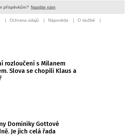
í rozloučení s Milanem
m. Slova se chopili Klaus a
ř
my Dominiky Gottové
ně. Je jich celá řada