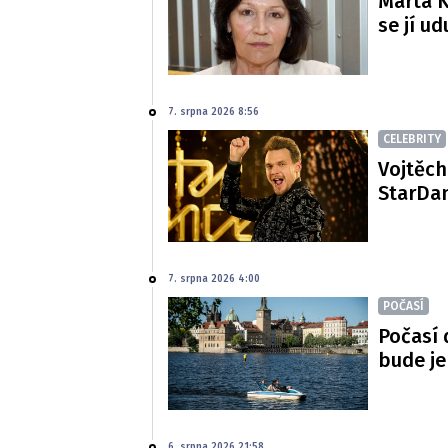
Marta K
se jí ud
7. srpna 2026 8:56
CELEBRITY
Vojtěch
StarDan
7. srpna 2026 4:00
POČASÍ
Počasí 
bude je
6. srpna 2026 21:58