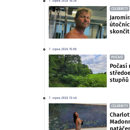
7. srpna 2026 16:28
CELEBRITY
Jaromír
útočníc
skončit
7. srpna 2026 15:00
POČASÍ
Počasí 
středoe
stupňů
7. srpna 2026 13:46
CELEBRITY
Charlot
Madonn
natáče