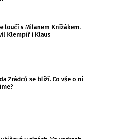
e loučí s Milanem Knížákem.
il Klempíř i Klaus
da Zrádců se blíží. Co vše o ní
víme?