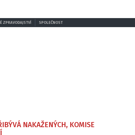
É ZPRAVODAJSTVÍ
SPOLEČNOST
ŘIBÝVÁ NAKAŽENÝCH, KOMISE
Í