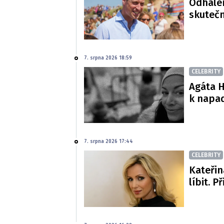
Odhalen
skutečn
7. srpna 2026 18:59
CELEBRITY
Agáta H
k napa
7. srpna 2026 17:44
CELEBRITY
Kateřin
líbit. P