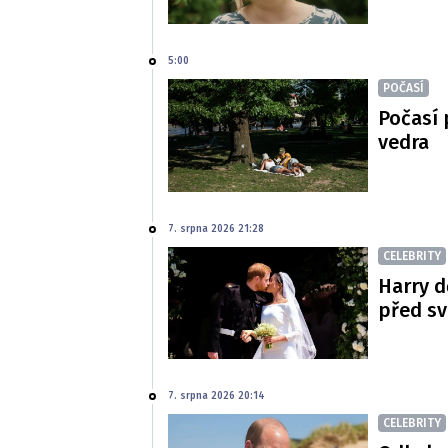
5:00
POČASÍ
Počasí 
vedra
7. srpna 2026 21:28
CELEBRITY
Harry d
před s
7. srpna 2026 20:14
CELEBRITY