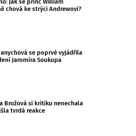
o: Jak se princ William
ě chová ke strýci Andrewovi?
anychová se poprvé vyjádřila
dení Jaromíra Soukupa
a Brožová si kritiku nenechala
řišla tvrdá reakce