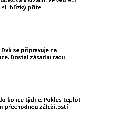
ubišová v slzách. Ve vedrech
usil blízký přítel
 Dyk se připravuje na
ce. Dostal zásadní radu
do konce týdne. Pokles teplot
n přechodnou záležitostí