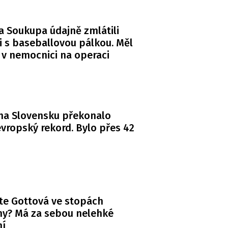
a Soukupa údajně zmlátili
i s baseballovou pálkou. Měl
 v nemocnici na operaci
na Slovensku překonalo
vropský rekord. Bylo přes 42
te Gottová ve stopách
y? Má za sebou nelehké
ní