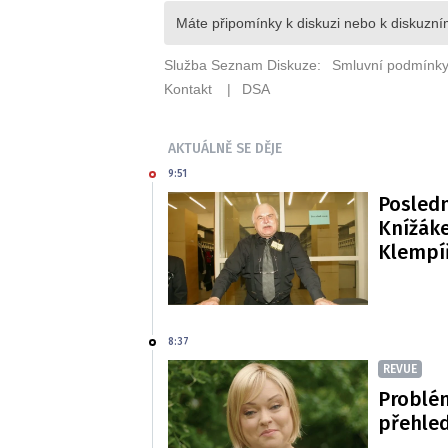
AKTUÁLNĚ SE DĚJE
9:51
Posledn
Knížáke
Klempí
8:37
REVUE
Problé
přehled