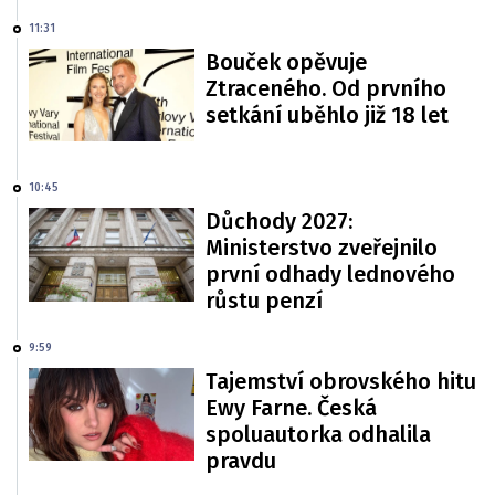
11:31
Bouček opěvuje
Ztraceného. Od prvního
setkání uběhlo již 18 let
10:45
Důchody 2027:
Ministerstvo zveřejnilo
první odhady lednového
růstu penzí
9:59
Tajemství obrovského hitu
Ewy Farne. Česká
spoluautorka odhalila
pravdu