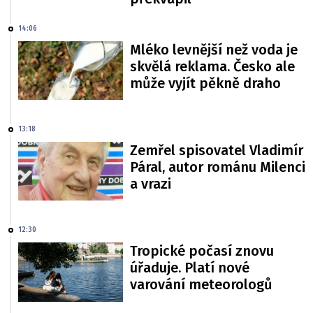
14:06
Mléko levnější než voda je
skvělá reklama. Česko ale
může vyjít pěkně draho
13:18
Zemřel spisovatel Vladimír
Páral, autor románu Milenci
a vrazi
12:30
Tropické počasí znovu
úřaduje. Platí nové
varování meteorologů