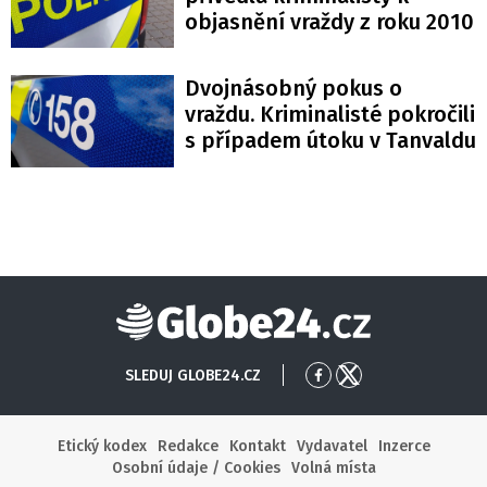
objasnění vraždy z roku 2010
Dvojnásobný pokus o
vraždu. Kriminalisté pokročili
s případem útoku v Tanvaldu
Globe24
SLEDUJ GLOBE24.CZ
Přejít
Přejít
na
na
Facebook
X
Etický kodex
Redakce
Kontakt
Vydavatel
Inzerce
Osobní údaje / Cookies
Volná místa