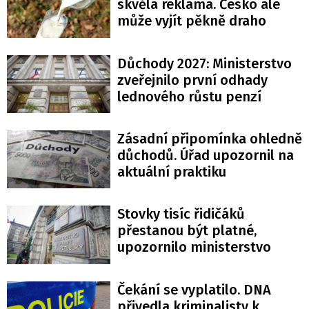
skvělá reklama. Česko ale
může vyjít pěkně draho
Důchody 2027: Ministerstvo
zveřejnilo první odhady
lednového růstu penzí
Zásadní připomínka ohledně
důchodů. Úřad upozornil na
aktuální praktiku
Stovky tisíc řidičáků
přestanou být platné,
upozornilo ministerstvo
Čekání se vyplatilo. DNA
přivedla kriminalisty k