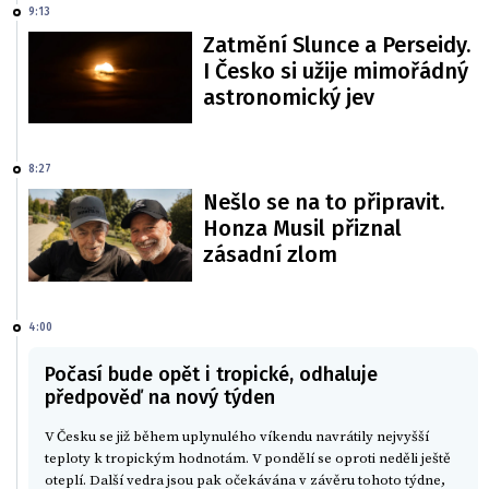
9:13
Zatmění Slunce a Perseidy.
I Česko si užije mimořádný
astronomický jev
8:27
Nešlo se na to připravit.
Honza Musil přiznal
zásadní zlom
4:00
Počasí bude opět i tropické, odhaluje
předpověď na nový týden
V Česku se již během uplynulého víkendu navrátily nejvyšší
teploty k tropickým hodnotám. V pondělí se oproti neděli ještě
oteplí. Další vedra jsou pak očekávána v závěru tohoto týdne,