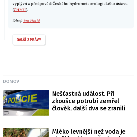
vyplývá z předpovědi Českého hydrometeorologického ústavu
(
ČHMÚ
).
Zdroj:
Jan Hrabě
DALŠÍ ZPRÁVY
DOMOV
Nešťastná událost. Při
zkoušce potrubí zemřel
člověk, další dva se zranili
Mléko levnější než voda je