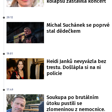
kolapsu zastavila koncert
20:12
Michal Suchánek se poprvé
stal dědečkem
19:01
Heidi Janků nevyvázla bez
trestu. Došlápla si na ni
policie
17:49
Soukupa po brutálním
útoku pustili se
zlomeninou z nemocnice.