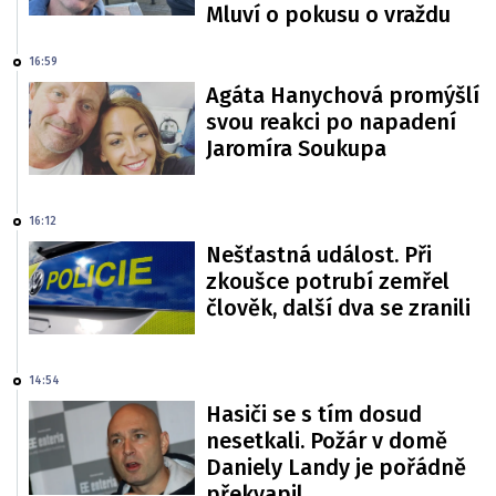
Mluví o pokusu o vraždu
16:59
Agáta Hanychová promýšlí
svou reakci po napadení
Jaromíra Soukupa
16:12
Nešťastná událost. Při
zkoušce potrubí zemřel
člověk, další dva se zranili
14:54
Hasiči se s tím dosud
nesetkali. Požár v domě
Daniely Landy je pořádně
překvapil