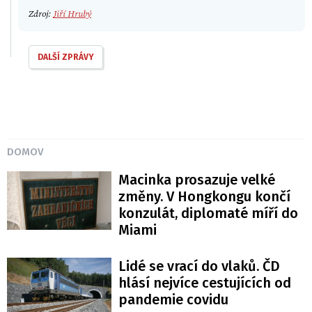
Zdroj:
Jiří Hrubý
DALŠÍ ZPRÁVY
DOMOV
Macinka prosazuje velké
změny. V Hongkongu končí
konzulát, diplomaté míří do
Miami
Lidé se vrací do vlaků. ČD
hlásí nejvíce cestujících od
pandemie covidu