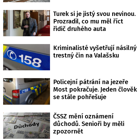
Turek si je jistý svou nevinou.
Prozradil, co mu měl říct
řidič druhého auta
Kriminalisté vyšetřují násilný
trestný čin na Valašsku
Policejní pátrání na jezeře
Most pokračuje. Jeden člověk
se stále pohřešuje
ČSSZ mění oznámení
důchodů. Senioři by měli
zpozornět