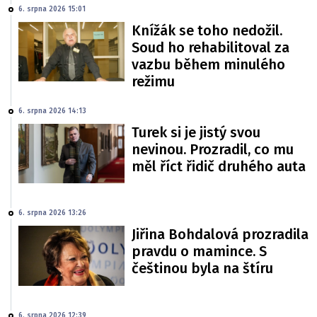
6. srpna 2026 15:01
Knížák se toho nedožil.
Soud ho rehabilitoval za
vazbu během minulého
režimu
6. srpna 2026 14:13
Turek si je jistý svou
nevinou. Prozradil, co mu
měl říct řidič druhého auta
6. srpna 2026 13:26
Jiřina Bohdalová prozradila
pravdu o mamince. S
češtinou byla na štíru
6. srpna 2026 12:39