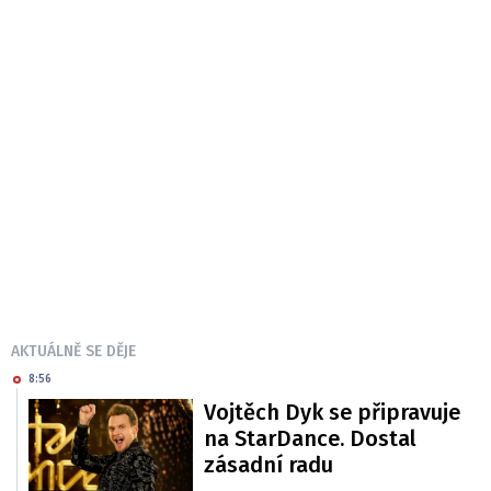
AKTUÁLNĚ SE DĚJE
8:56
Vojtěch Dyk se připravuje
na StarDance. Dostal
zásadní radu