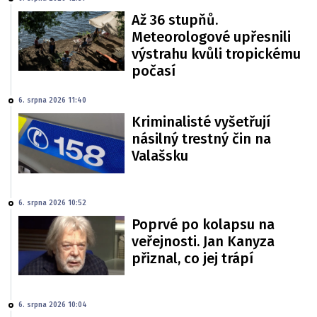
Až 36 stupňů.
Meteorologové upřesnili
výstrahu kvůli tropickému
počasí
6. srpna 2026 11:40
Kriminalisté vyšetřují
násilný trestný čin na
Valašsku
6. srpna 2026 10:52
Poprvé po kolapsu na
veřejnosti. Jan Kanyza
přiznal, co jej trápí
6. srpna 2026 10:04