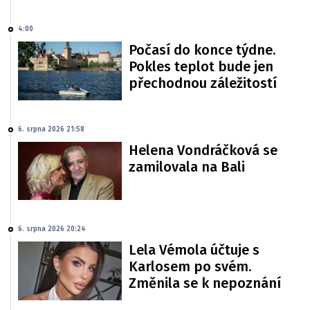
4:00
Počasí do konce týdne.
Pokles teplot bude jen
přechodnou záležitostí
6. srpna 2026 21:58
Helena Vondráčková se
zamilovala na Bali
6. srpna 2026 20:24
Lela Vémola účtuje s
Karlosem po svém.
Změnila se k nepoznání