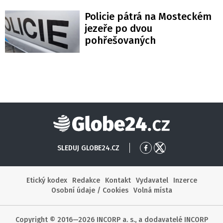
Policie pátrá na Mosteckém
jezeře po dvou
pohřešovaných
Globe24
SLEDUJ GLOBE24.CZ
Přejít
Přejít
na
na
Facebook
X
Etický kodex
Redakce
Kontakt
Vydavatel
Inzerce
Osobní údaje / Cookies
Volná místa
Copyright © 2016—2026 INCORP a. s., a dodavatelé INCORP