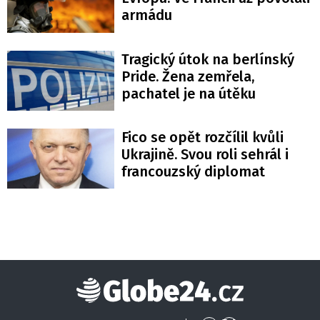
armádu
Tragický útok na berlínský
Pride. Žena zemřela,
pachatel je na útěku
Fico se opět rozčílil kvůli
Ukrajině. Svou roli sehrál i
francouzský diplomat
Globe24