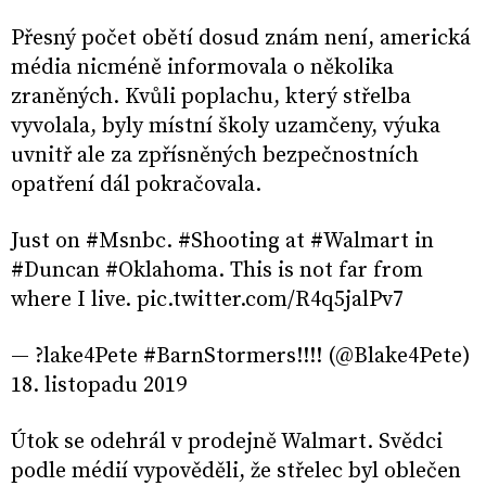
Přesný počet obětí dosud znám není, americká
média nicméně informovala o několika
zraněných. Kvůli poplachu, který střelba
vyvolala, byly místní školy uzamčeny, výuka
uvnitř ale za zpřísněných bezpečnostních
opatření dál pokračovala.
Just on #Msnbc. #Shooting at #Walmart in
#Duncan #Oklahoma. This is not far from
where I live. pic.twitter.com/R4q5jalPv7
— ?lake4Pete #BarnStormers!!!! (@Blake4Pete)
18. listopadu 2019
Útok se odehrál v prodejně Walmart. Svědci
podle médií vypověděli, že střelec byl oblečen