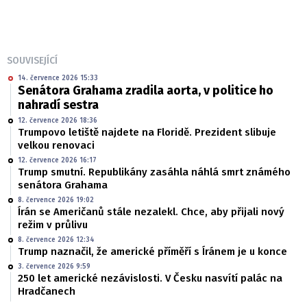
SOUVISEJÍCÍ
14. července 2026 15:33
Senátora Grahama zradila aorta, v politice ho
nahradí sestra
12. července 2026 18:36
Trumpovo letiště najdete na Floridě. Prezident slibuje
velkou renovaci
12. července 2026 16:17
Trump smutní. Republikány zasáhla náhlá smrt známého
senátora Grahama
8. července 2026 19:02
Írán se Američanů stále nezalekl. Chce, aby přijali nový
režim v průlivu
8. července 2026 12:34
Trump naznačil, že americké příměří s Íránem je u konce
3. července 2026 9:59
250 let americké nezávislosti. V Česku nasvítí palác na
Hradčanech