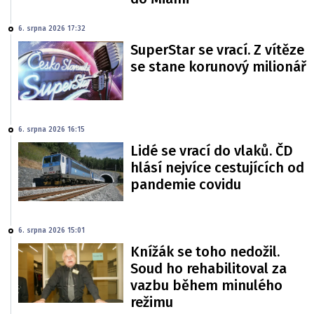
6. srpna 2026 17:32
SuperStar se vrací. Z vítěze
se stane korunový milionář
6. srpna 2026 16:15
Lidé se vrací do vlaků. ČD
hlásí nejvíce cestujících od
pandemie covidu
6. srpna 2026 15:01
Knížák se toho nedožil.
Soud ho rehabilitoval za
vazbu během minulého
režimu