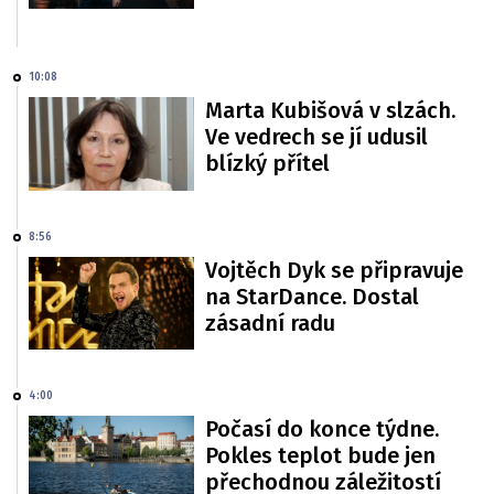
10:08
Marta Kubišová v slzách.
Ve vedrech se jí udusil
blízký přítel
8:56
Vojtěch Dyk se připravuje
na StarDance. Dostal
zásadní radu
4:00
Počasí do konce týdne.
Pokles teplot bude jen
přechodnou záležitostí