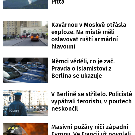
Pitta
Kavárnou v Moskvě otřásla
exploze. Na místě měli
oslavovat ruští armádní
hlavouni
Němci věděli, co je zač.
Pravda o islamistovi z
Berlína se ukazuje
V Berlíně se střílelo. Policisté
vypátrali teroristu, v poutech
neskončil
Masivní požáry ničí západní
Evropu. Ve Francii už povolali