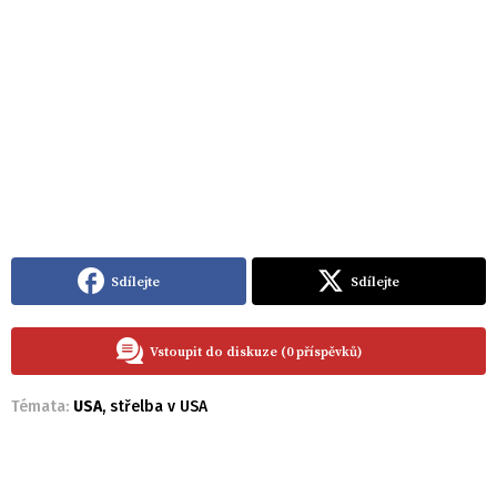
Sdílejte
Sdílejte
Vstoupit do diskuze (0 příspěvků)
Témata:
USA
,
střelba v USA