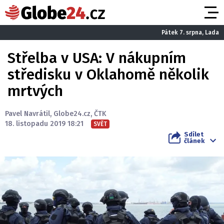
Pátek 7. srpna, Lada
Střelba v USA: V nákupním
středisku v Oklahomě několik
mrtvých
Pavel Navrátil
,
Globe24.cz
,
ČTK
18. listopadu 2019 18:21
SVĚT
Sdílet
článek