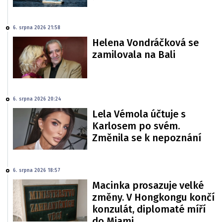
6. srpna 2026 21:58
Helena Vondráčková se
zamilovala na Bali
6. srpna 2026 20:24
Lela Vémola účtuje s
Karlosem po svém.
Změnila se k nepoznání
6. srpna 2026 18:57
Macinka prosazuje velké
změny. V Hongkongu končí
konzulát, diplomaté míří
do Miami