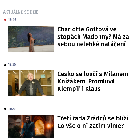
AKTUÁLNĚ SE DĚJE
13:46
Charlotte Gottová ve
stopách Madonny? Má za
sebou nelehké natáčení
12:35
Česko se loučí s Milanem
Knížákem. Promluvil
Klempíř i Klaus
11:20
Třetí řada Zrádců se blíží.
Co vše o ní zatím víme?