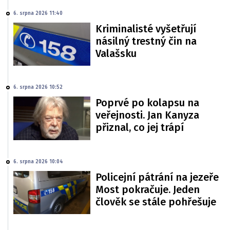
6. srpna 2026 11:40
Kriminalisté vyšetřují
násilný trestný čin na
Valašsku
6. srpna 2026 10:52
Poprvé po kolapsu na
veřejnosti. Jan Kanyza
přiznal, co jej trápí
6. srpna 2026 10:04
Policejní pátrání na jezeře
Most pokračuje. Jeden
člověk se stále pohřešuje