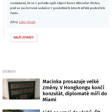
oznámení, že se v pořadu opět objeví herec Miroslav Etzler,
jenž se na červené sedačce v posledních letech střídá podezřele
často.
Zdroj:
Libor Novák
DALŠÍ ZPRÁVY
DOMOV
Macinka prosazuje velké
změny. V Hongkongu končí
konzulát, diplomaté míří do
Miami