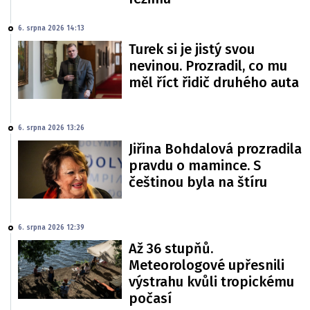
6. srpna 2026 14:13
Turek si je jistý svou
nevinou. Prozradil, co mu
měl říct řidič druhého auta
6. srpna 2026 13:26
Jiřina Bohdalová prozradila
pravdu o mamince. S
češtinou byla na štíru
6. srpna 2026 12:39
Až 36 stupňů.
Meteorologové upřesnili
výstrahu kvůli tropickému
počasí