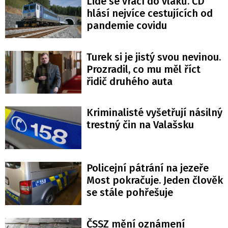
Lidé se vrací do vlaků. ČD
hlásí nejvíce cestujících od
pandemie covidu
Turek si je jistý svou nevinou.
Prozradil, co mu měl říct
řidič druhého auta
Kriminalisté vyšetřují násilný
trestný čin na Valašsku
Policejní pátrání na jezeře
Most pokračuje. Jeden člověk
se stále pohřešuje
ČSSZ mění oznámení