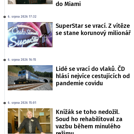
do Miami
6. srpna 2026 17:32
SuperStar se vrací. Z vítěze
se stane korunový milionář
6. srpna 2026 16:15
Lidé se vrací do vlaků. ČD
hlásí nejvíce cestujících od
pandemie covidu
6. srpna 2026 15:01
Knížák se toho nedožil.
Soud ho rehabilitoval za
vazbu během minulého
režimu