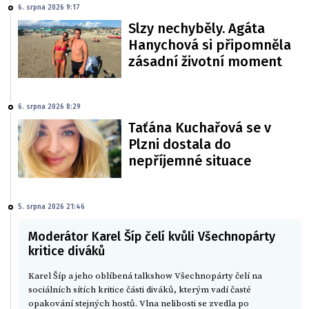
6. srpna 2026 9:17
Slzy nechyběly. Agáta
Hanychová si připomněla
zásadní životní moment
6. srpna 2026 8:29
Taťána Kuchařová se v
Plzni dostala do
nepříjemné situace
5. srpna 2026 21:46
Moderátor Karel Šíp čelí kvůli Všechnopárty
kritice diváků
Karel Šíp a jeho oblíbená talkshow Všechnopárty čelí na
sociálních sítích kritice části diváků, kterým vadí časté
opakování stejných hostů. Vlna nelibosti se zvedla po