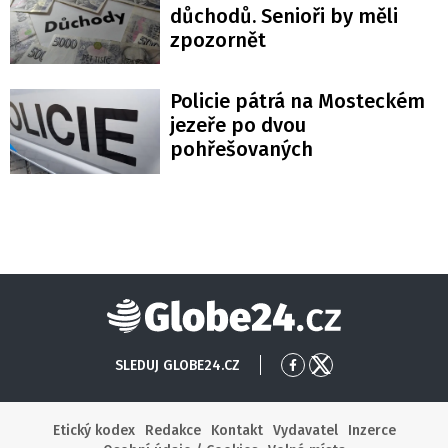
důchodů. Senioři by měli
zpozornět
Policie pátrá na Mosteckém
jezeře po dvou
pohřešovaných
Globe24
SLEDUJ GLOBE24.CZ
Přejít
Přejít
na
na
Facebook
X
Etický kodex
Redakce
Kontakt
Vydavatel
Inzerce