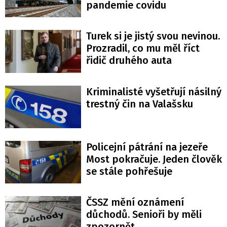
pandemie covidu
Turek si je jistý svou nevinou.
Prozradil, co mu měl říct
řidič druhého auta
Kriminalisté vyšetřují násilný
trestný čin na Valašsku
Policejní pátrání na jezeře
Most pokračuje. Jeden člověk
se stále pohřešuje
ČSSZ mění oznámení
důchodů. Senioři by měli
zpozornět