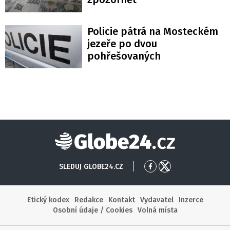
Policie pátrá na Mosteckém
jezeře po dvou
pohřešovaných
Globe24
SLEDUJ GLOBE24.CZ
Přejít
Přejít
na
na
Facebook
X
Etický kodex
Redakce
Kontakt
Vydavatel
Inzerce
Osobní údaje / Cookies
Volná místa