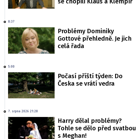
se chopili Klaus a Klempíř
8:37
Problémy Dominiky
Gottové přehledně. Je jich
celá řada
5:00
Počasí příští týden: Do
Česka se vrátí vedra
7. srpna 2026 21:28
Harry dělal problémy?
Tohle se dělo před svatbou
s Meghan!