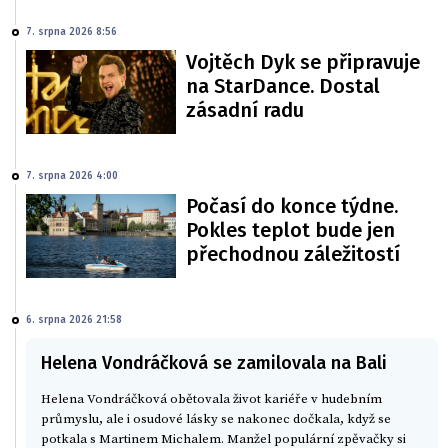
7. srpna 2026 8:56
Vojtěch Dyk se připravuje
na StarDance. Dostal
zásadní radu
7. srpna 2026 4:00
Počasí do konce týdne.
Pokles teplot bude jen
přechodnou záležitostí
6. srpna 2026 21:58
Helena Vondráčková se zamilovala na Bali
Helena Vondráčková obětovala život kariéře v hudebním
průmyslu, ale i osudové lásky se nakonec dočkala, když se
potkala s Martinem Michalem. Manžel populární zpěvačky si