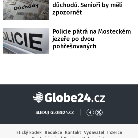
důchodů. Senioři by měli
zpozornět
Policie pátrá na Mosteckém
jezeře po dvou
pohřešovaných
Globe24
SLEDUJ GLOBE24.CZ
Přejít
Přejít
na
na
Facebook
X
Etický kodex
Redakce
Kontakt
Vydavatel
Inzerce