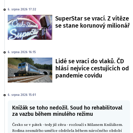
6. srpna 2026 17:32
SuperStar se vrací. Z vítěze
se stane korunový milionář
6. srpna 2026 16:15
Lidé se vrací do vlaků. ČD
hlásí nejvíce cestujících od
pandemie covidu
6. srpna 2026 15:01
Knížák se toho nedožil. Soud ho rehabilitoval
za vazbu během minulého režimu
Česko se v pátek - tedy již zítra - rozloučí s Milanem Knížákem.
Rodina zesnulého umělce obdržela během náročného období