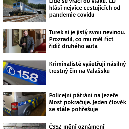
Lidé se vrací do vlaků. ČD
hlásí nejvíce cestujících od
pandemie covidu
Turek si je jistý svou nevinou.
Prozradil, co mu měl říct
řidič druhého auta
Kriminalisté vyšetřují násilný
trestný čin na Valašsku
Policejní pátrání na jezeře
Most pokračuje. Jeden člověk
se stále pohřešuje
ČSSZ mění oznámení