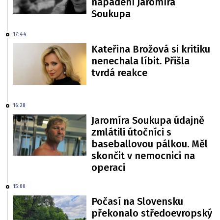
napadení Jaromíra
Soukupa
17:44
Kateřina Brožová si kritiku
nenechala líbit. Přišla
tvrdá reakce
16:28
Jaromíra Soukupa údajně
zmlátili útočníci s
baseballovou pálkou. Měl
skončit v nemocnici na
operaci
15:00
Počasí na Slovensku
překonalo středoevropský