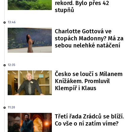
rekord. Bylo přes 42
stupňů
13:46
Charlotte Gottová ve
stopách Madonny? Má za
sebou nelehké natáčení
12:35
Česko se loučí s Milanem
Knížákem. Promluvil
Klempíř i Klaus
11:20
Třetí řada Zrádců se blíží.
Co vše o ní zatím víme?