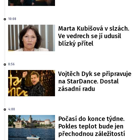
10:08
Marta Kubišová v slzách.
Ve vedrech se jí udusil
blízký přítel
8:56
Vojtěch Dyk se připravuje
na StarDance. Dostal
zásadní radu
4:00
Počasí do konce týdne.
Pokles teplot bude jen
přechodnou záležitostí