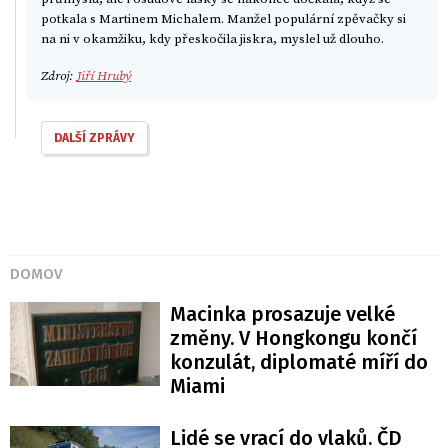
potkala s Martinem Michalem. Manžel populární zpěvačky si
na ni v okamžiku, kdy přeskočila jiskra, myslel už dlouho.
Zdroj:
Jiří Hrubý
DALŠÍ ZPRÁVY
DOMOV
Macinka prosazuje velké
změny. V Hongkongu končí
konzulát, diplomaté míří do
Miami
Lidé se vrací do vlaků. ČD