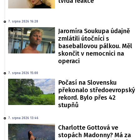
tvrdá reakce
7. srpna 2026 16:28
Jaromíra Soukupa údajně
zmlátili útočníci s
baseballovou pálkou. Měl
skončit v nemocnici na
operaci
7. srpna 2026 15:00
Počasí na Slovensku
překonalo středoevropský
rekord. Bylo přes 42
stupňů
7. srpna 2026 13:46
Charlotte Gottová ve
stopách Madonny? Má za