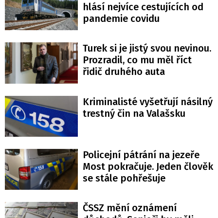
hlásí nejvíce cestujících od
pandemie covidu
Turek si je jistý svou nevinou.
Prozradil, co mu měl říct
řidič druhého auta
Kriminalisté vyšetřují násilný
trestný čin na Valašsku
Policejní pátrání na jezeře
Most pokračuje. Jeden člověk
se stále pohřešuje
ČSSZ mění oznámení