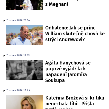
s Meghan!
7. srpna 2026 20:14
Odhaleno: Jak se princ
William skutečně chová ke
strýci Andrewovi?
7. srpna 2026 18:59
Agáta Hanychová se
poprvé vyjádřila k
napadení Jaromíra
Soukupa
7. srpna 2026 17:44
Kateřina Brožová si kritiku
nenechala líbit. Přišla