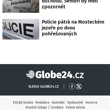
důchodů. Senioři by měli
zpozornět
Policie pátrá na Mosteckém
jezeře po dvou
pohřešovaných
Globe24
SLEDUJ GLOBE24.CZ
Přejít
Přejít
na
na
Facebook
X
Etický kodex
Redakce
Kontakt
Vydavatel
Inzerce
Osobní údaje / Cookies
Volná místa