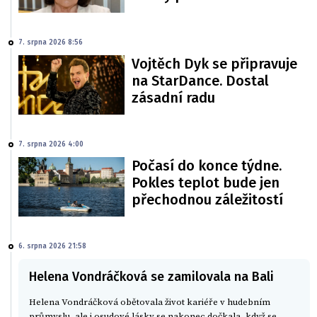
7. srpna 2026 8:56
Vojtěch Dyk se připravuje
na StarDance. Dostal
zásadní radu
7. srpna 2026 4:00
Počasí do konce týdne.
Pokles teplot bude jen
přechodnou záležitostí
6. srpna 2026 21:58
Helena Vondráčková se zamilovala na Bali
Helena Vondráčková obětovala život kariéře v hudebním
průmyslu, ale i osudové lásky se nakonec dočkala, když se