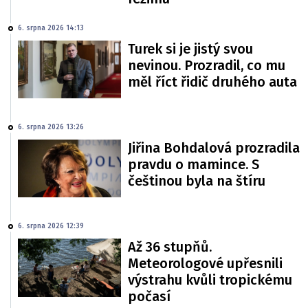
6. srpna 2026 14:13
Turek si je jistý svou
nevinou. Prozradil, co mu
měl říct řidič druhého auta
6. srpna 2026 13:26
Jiřina Bohdalová prozradila
pravdu o mamince. S
češtinou byla na štíru
6. srpna 2026 12:39
Až 36 stupňů.
Meteorologové upřesnili
výstrahu kvůli tropickému
počasí