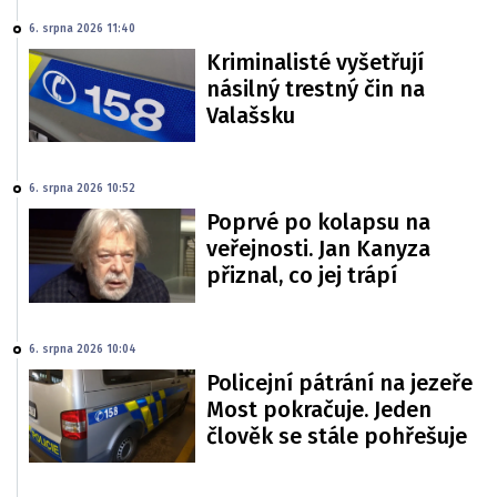
6. srpna 2026 11:40
Kriminalisté vyšetřují
násilný trestný čin na
Valašsku
6. srpna 2026 10:52
Poprvé po kolapsu na
veřejnosti. Jan Kanyza
přiznal, co jej trápí
6. srpna 2026 10:04
Policejní pátrání na jezeře
Most pokračuje. Jeden
člověk se stále pohřešuje