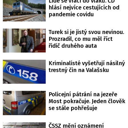
Lidé se vrací do vlaků. ČD
hlásí nejvíce cestujících od
pandemie covidu
Turek si je jistý svou nevinou.
Prozradil, co mu měl říct
řidič druhého auta
Kriminalisté vyšetřují násilný
trestný čin na Valašsku
Policejní pátrání na jezeře
Most pokračuje. Jeden člověk
se stále pohřešuje
ČSSZ mění oznámení