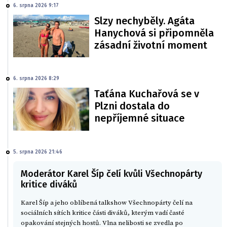
6. srpna 2026 9:17
Slzy nechyběly. Agáta
Hanychová si připomněla
zásadní životní moment
6. srpna 2026 8:29
Taťána Kuchařová se v
Plzni dostala do
nepříjemné situace
5. srpna 2026 21:46
Moderátor Karel Šíp čelí kvůli Všechnopárty
kritice diváků
Karel Šíp a jeho oblíbená talkshow Všechnopárty čelí na
sociálních sítích kritice části diváků, kterým vadí časté
opakování stejných hostů. Vlna nelibosti se zvedla po