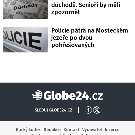
důchodů. Senioři by měli
zpozornět
Policie pátrá na Mosteckém
jezeře po dvou
pohřešovaných
Globe24
SLEDUJ GLOBE24.CZ
Přejít
Přejít
na
na
Facebook
X
Etický kodex
Redakce
Kontakt
Vydavatel
Inzerce