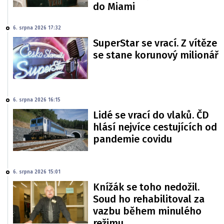
do Miami
6. srpna 2026 17:32
SuperStar se vrací. Z vítěze
se stane korunový milionář
6. srpna 2026 16:15
Lidé se vrací do vlaků. ČD
hlásí nejvíce cestujících od
pandemie covidu
6. srpna 2026 15:01
Knížák se toho nedožil.
Soud ho rehabilitoval za
vazbu během minulého
režimu