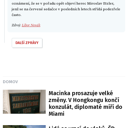
oznámení, že se v pořadu opět objeví herec Miroslav Etzler,
jenž se na červené sedačce v posledních letech střídá podezřele
často.
Zdroj:
Libor Novák
DALŠÍ ZPRÁVY
DOMOV
Macinka prosazuje velké
změny. V Hongkongu končí
konzulát, diplomaté míří do
Miami