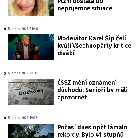
Plzni dostala do
nepříjemné situace
5. srpna 2026 21:46
Moderátor Karel Šíp čelí
kvůli Všechnopárty kritice
diváků
5. srpna 2026 20:31
ČSSZ mění oznámení
důchodů. Senioři by měli
zpozornět
5. srpna 2026 19:08
Počasí dnes opět lámalo
rekordy. Bylo 41 stupňů