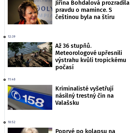
Jiřina Bohdalová prozradila
pravdu o mamince. S
češtinou byla na štíru
12:39
Až 36 stupňů.
Meteorologové upřesnili
výstrahu kvůli tropickému
počasí
11:40
Kriminalisté vyšetřují
násilný trestný čin na
Valašsku
10:52
Poprvé po kolapsu na