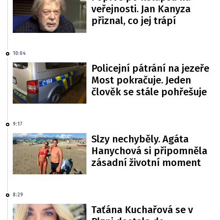
veřejnosti. Jan Kanyza
přiznal, co jej trápí
10:04
Policejní pátrání na jezeře
Most pokračuje. Jeden
člověk se stále pohřešuje
9:17
Slzy nechyběly. Agáta
Hanychová si připomněla
zásadní životní moment
8:29
Taťána Kuchařová se v