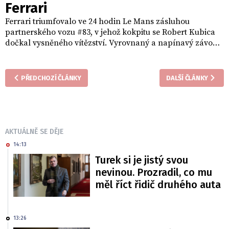
Ferrari
Ferrari triumfovalo ve 24 hodin Le Mans zásluhou
partnerského vozu #83, v jehož kokpitu se Robert Kubica
dočkal vysněného vítězství. Vyrovnaný a napínavý závod
přinesl i úspěch Porsche na druhém místě a vítězství týmů
Inter Europol (LMP2) a Manthey s Porsche (LMGT3).
PŘEDCHOZÍ ČLÁNKY
DALŠÍ ČLÁNKY
AKTUÁLNĚ SE DĚJE
14:13
Turek si je jistý svou
nevinou. Prozradil, co mu
měl říct řidič druhého auta
13:26