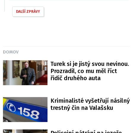
DALŠÍ ZPRÁVY
DOMOV
Turek si je jistý svou nevinou.
Prozradil, co mu měl říct
řidič druhého auta
Kriminalisté vyšetřují násilný
trestný čin na Valašsku