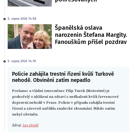
5. srpna 2026 14:58
Španělská oslava
narozenin Štefana Margity.
Fanouškům přišel pozdrav
5. srpna 2026 14:10
Policie zahájila trestní řízení kvůli Turkově
nehodě. Obvinění zatím nepadlo
Poslanec a vládní zmocněnec Filip Turek (Motoristé) je
podezřelý z ublížení na zdraví z nedbalosti kvůli červencové
dopravní nehodě v Praze. Policie v případu zahájila trestní
řízení a zároveň nařídila znalecké zkoumání. Nikdo zatím
nebyl obviněn.
Zdroj:
Jan Hrabě