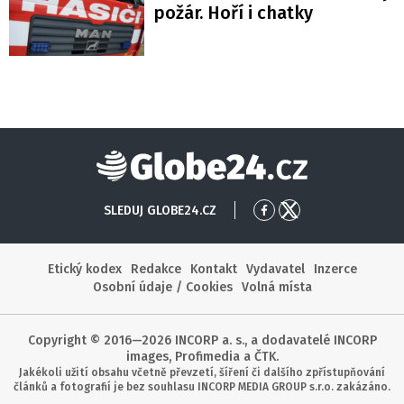
požár. Hoří i chatky
Globe24
SLEDUJ GLOBE24.CZ
Přejít
Přejít
na
na
Facebook
X
Etický kodex
Redakce
Kontakt
Vydavatel
Inzerce
Osobní údaje / Cookies
Volná místa
Copyright © 2016—2026 INCORP a. s., a dodavatelé INCORP
images, Profimedia a ČTK.
Jakékoli užití obsahu včetně převzetí, šíření či dalšího zpřístupňování
článků a fotografií je bez souhlasu INCORP MEDIA GROUP s.r.o. zakázáno.