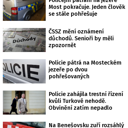
Policejní pátrání na jezeře
Most pokračuje. Jeden člověk
se stále pohřešuje
ČSSZ mění oznámení
důchodů. Senioři by měli
zpozornět
Policie pátrá na Mosteckém
jezeře po dvou
pohřešovaných
Policie zahájila trestní řízení
kvůli Turkově nehodě.
Obvinění zatím nepadlo
Na Benešovsku zuří rozsáhlý